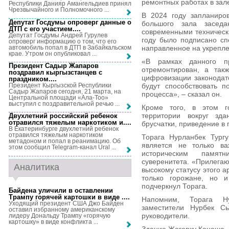
ремонтных работах в зал
Республики Данияр Амангельдиев принял
Чрезвычайного и Полномочного ...
В 2024 году запланиро
Депутат Госдумы опроверг данные о
большого зала засед
ДТП с его участием...
.
современными технически
Депутат Госдумы Андрей Гурулев
году было подписано сп
опроверг информацию о том, что его
автомобиль попал в ДТП в Забайкальском
направленное на укрепле
крае. Утром он опубликовал ...
«В рамках данного п
Президент Садыр Жапаров
отремонтирован, а так
поздравил кыргызстанцев с
цифровизации законодате
праздником...
.
Президент Кыргызской Республики
будут способствовать п
Садыр Жапаров сегодня, 21 марта, на
процесса», – сказал он.
Центральной площади «Ала-Тоо»
выступил с поздравительной речью ...
Кроме того, в этом г
территории вокруг зда
Двухлетний российский ребенок
отравился тяжелым наркотиком и...
.
брусчатки, приведение в
В Екатеринбурге двухлетний ребенок
отравился тяжелым наркотиком
Торага Нурланбек Тургу
метадоном и попал в реанимацию. Об
является не только в
этом сообщил Telegram-канал Ural ...
историческим памят
суверенитета. «Прилегаю
Аналитика
высокому статусу этого а
только горожане, но и
подчеркнул Торага.
Байдена уличили в оставлении
Трампу горячей картошки в виде ...
.
Напомним, Торага Ну
Уходящий президент США Джо Байден
заместители Нурбек Сы
оставил избранному американскому
руководители.
лидеру Дональду Трампу «горячую
картошку» в виде конфликта ...