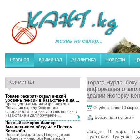
жизнь не сахар...
Главная
Криминал
Аналитика
Новости
Тр
Криминал
Торага Нурланбеку 
информация о запл
здании Жогорку Ке
Токаев раскритиковал низкий
уровень пенсий в Казахстане и да...
.
Президент Касым-Жомарт Токаев в
Опубликовано 10 марта, 
Послании народу Казахстана
раскритиковал низкий уровень пенсий в
Казахстане и дал поручение, ...
Версия для печати »
Первый зампред Данияр
Амангельдиев обсудил с Послом
Великобр...
.
Сегодня, 10 марта, Тор
Первый заместитель Председателя
Нурланбек Тургунбек 
Кабинета Министров Кыргызской