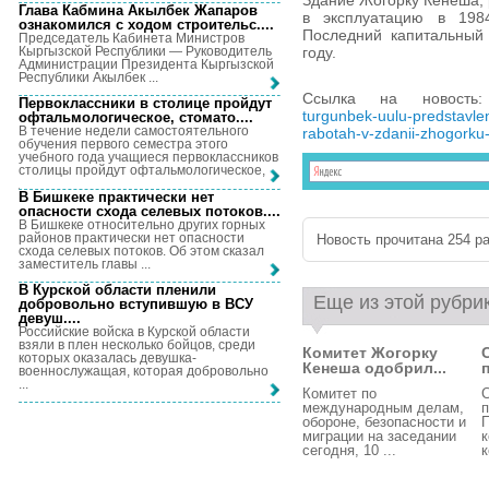
Здание Жогорку Кенеша, 
Глава Кабмина Акылбек Жапаров
в эксплуатацию в 198
ознакомился с ходом строительс...
.
Последний капитальный
Председатель Кабинета Министров
Кыргызской Республики — Руководитель
году.
Администрации Президента Кыргызской
Республики Акылбек ...
Ссылка на новост
Первоклассники в столице пройдут
turgunbek-uulu-predstavle
офтальмологическое, стомато...
.
В течение недели самостоятельного
rabotah-v-zdanii-zhogorku
обучения первого семестра этого
учебного года учащиеся первоклассников
столицы пройдут офтальмологическое, ...
В Бишкеке практически нет
опасности схода селевых потоков...
.
В Бишкеке относительно других горных
районов практически нет опасности
Новость прочитана 254 ра
схода селевых потоков. Об этом сказал
заместитель главы ...
В Курской области пленили
Еще из этой рубри
добровольно вступившую в ВСУ
девуш...
.
Российские войска в Курской области
взяли в плен несколько бойцов, среди
Комитет Жогорку
которых оказалась девушка-
Кенеша одобрил...
п
военнослужащая, которая добровольно
...
Комитет по
С
международным делам,
п
обороне, безопасности и
миграции на заседании
сегодня, 10 ...
к