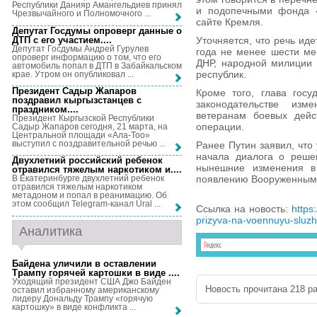
Республики Данияр Амангельдиев принял
и подопечными фонда «
Чрезвычайного и Полномочного ...
сайте Кремля.
Депутат Госдумы опроверг данные о
ДТП с его участием...
.
Уточняется, что речь иде
Депутат Госдумы Андрей Гурулев
года не менее шести ме
опроверг информацию о том, что его
ДНР, народной милиции 
автомобиль попал в ДТП в Забайкальском
республик.
крае. Утром он опубликовал ...
Президент Садыр Жапаров
Кроме того, глава госу
поздравил кыргызстанцев с
законодательстве изм
праздником...
.
ветеранам боевых дейс
Президент Кыргызской Республики
операции.
Садыр Жапаров сегодня, 21 марта, на
Центральной площади «Ала-Тоо»
выступил с поздравительной речью ...
Ранее Путин заявил, что
начала диалога о реше
Двухлетний российский ребенок
нынешние изменения в
отравился тяжелым наркотиком и...
.
появлению Вооруженным 
В Екатеринбурге двухлетний ребенок
отравился тяжелым наркотиком
метадоном и попал в реанимацию. Об
этом сообщил Telegram-канал Ural ...
Ссылка на новость:
https
prizyva-na-voennuyu-sluz
Аналитика
Байдена уличили в оставлении
Трампу горячей картошки в виде ...
.
Уходящий президент США Джо Байден
Новость прочитана 218 ра
оставил избранному американскому
лидеру Дональду Трампу «горячую
картошку» в виде конфликта ...