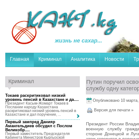
жизнь не сахар...
Главная
Криминал
Аналитика
Новости
Тр
Криминал
Путин поручил осво
службу одну катего
Токаев раскритиковал низкий
уровень пенсий в Казахстане и да...
.
Опубликовано 10 марта, 
Президент Касым-Жомарт Токаев в
Послании народу Казахстана
Версия для печати »
раскритиковал низкий уровень пенсий в
Казахстане и дал поручение, ...
Первый зампред Данияр
Президент России Влади
Амангельдиев обсудил с Послом
военную службу гражда
Великобр...
.
стороне Донецкой и Луг
Первый заместитель Председателя
Кабинета Министров Кыргызской
этом говорится в перечн