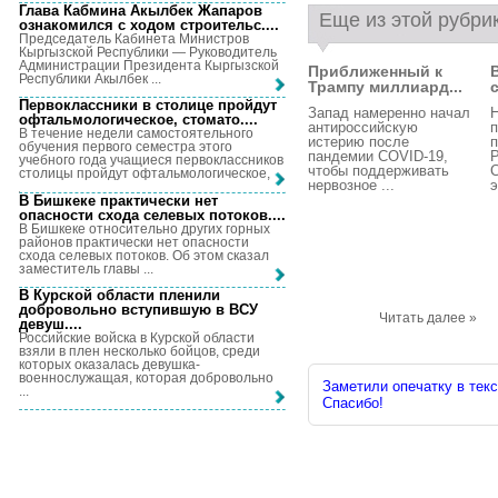
Глава Кабмина Акылбек Жапаров
Еще из этой рубри
ознакомился с ходом строительс...
.
Председатель Кабинета Министров
Кыргызской Республики — Руководитель
Администрации Президента Кыргызской
Приближенный к
Республики Акылбек ...
Трампу миллиард...
Первоклассники в столице пройдут
Запад намеренно начал
офтальмологическое, стомато...
.
антироссийскую
п
В течение недели самостоятельного
истерию после
обучения первого семестра этого
пандемии COVID-19,
учебного года учащиеся первоклассников
чтобы поддерживать
С
столицы пройдут офтальмологическое, ...
нервозное ...
э
В Бишкеке практически нет
опасности схода селевых потоков...
.
В Бишкеке относительно других горных
районов практически нет опасности
схода селевых потоков. Об этом сказал
заместитель главы ...
В Курской области пленили
добровольно вступившую в ВСУ
Читать далее »
девуш...
.
Российские войска в Курской области
взяли в плен несколько бойцов, среди
которых оказалась девушка-
военнослужащая, которая добровольно
Заметили опечатку в текс
...
Спасибо!