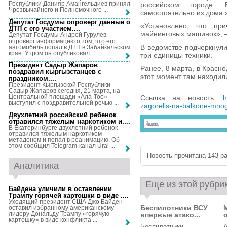
Республики Данияр Амангельдиев принял
российском городе.
Чрезвычайного и Полномочного ...
самостоятельно из дома 
Депутат Госдумы опроверг данные о
«Установлено, что пр
ДТП с его участием...
.
майнинговых машинок», 
Депутат Госдумы Андрей Гурулев
опроверг информацию о том, что его
В ведомстве подчеркнули
автомобиль попал в ДТП в Забайкальском
крае. Утром он опубликовал ...
три единицы техники.
Президент Садыр Жапаров
Ранее, 8 марта, в Красн
поздравил кыргызстанцев с
этот момент там находил
праздником...
.
Президент Кыргызской Республики
Садыр Жапаров сегодня, 21 марта, на
Центральной площади «Ала-Тоо»
Ссылка на новость:
h
выступил с поздравительной речью ...
zagorelis-na-balkone-mnog
Двухлетний российский ребенок
отравился тяжелым наркотиком и...
.
В Екатеринбурге двухлетний ребенок
отравился тяжелым наркотиком
метадоном и попал в реанимацию. Об
этом сообщил Telegram-канал Ural ...
Новость прочитана 143 ра
Аналитика
Еще из этой рубри
Байдена уличили в оставлении
Трампу горячей картошки в виде ...
.
Уходящий президент США Джо Байден
Беспилотники ВСУ
оставил избранному американскому
лидеру Дональду Трампу «горячую
впервые атако...
картошку» в виде конфликта ...
Беспилотники