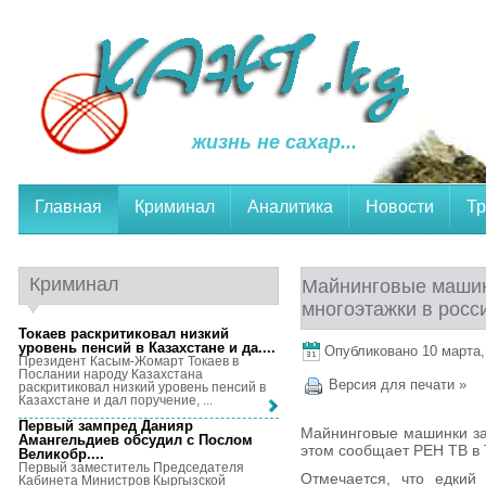
жизнь не сахар...
Главная
Криминал
Аналитика
Новости
Тр
Криминал
Майнинговые машин
многоэтажки в росс
Токаев раскритиковал низкий
уровень пенсий в Казахстане и да...
.
Опубликовано 10 марта, 
Президент Касым-Жомарт Токаев в
Послании народу Казахстана
Версия для печати »
раскритиковал низкий уровень пенсий в
Казахстане и дал поручение, ...
Первый зампред Данияр
Майнинговые машинки заг
Амангельдиев обсудил с Послом
этом сообщает РЕН ТВ в 
Великобр...
.
Первый заместитель Председателя
Отмечается, что едкий
Кабинета Министров Кыргызской