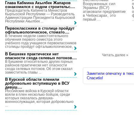
Глава Кабмина Акылбек Жапаров
Вооруженных сил
ознакомился с ходом строительс...
.
Украины (ВСУ)
Председатель Кабинета Министров
атаковали предприятие
о
Кыргызской Республики — Руководитель
в Чебоксарах, это
ф
Администрации Президента Кыргызской
первый ...
.
Республики Акылбек ...
Первоклассники в столице пройдут
офтальмологическое, стомато...
.
В течение недели самостоятельного
обучения первого семестра этого
учебного года учащиеся первоклассников
столицы пройдут офтальмологическое, ...
В Бишкеке практически нет
Читать далее »
опасности схода селевых потоков...
.
В Бишкеке относительно других горных
районов практически нет опасности
схода селевых потоков. Об этом сказал
заместитель главы ...
Заметили опечатку в текс
Спасибо!
В Курской области пленили
добровольно вступившую в ВСУ
девуш...
.
Российские войска в Курской области
взяли в плен несколько бойцов, среди
которых оказалась девушка-
военнослужащая, которая добровольно
...