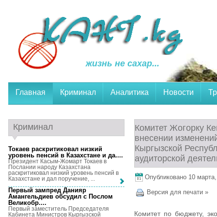
жизнь не сахар...
Главная
Криминал
Аналитика
Новости
Тр
Криминал
Комитет Жогорку К
внесении изменений
Кыргызской Республ
Токаев раскритиковал низкий
уровень пенсий в Казахстане и да...
.
аудиторской деятел
Президент Касым-Жомарт Токаев в
Послании народу Казахстана
раскритиковал низкий уровень пенсий в
Опубликовано 10 марта, 
Казахстане и дал поручение, ...
Первый зампред Данияр
Версия для печати »
Амангельдиев обсудил с Послом
Великобр...
.
Первый заместитель Председателя
Комитет по бюджету, эк
Кабинета Министров Кыргызской