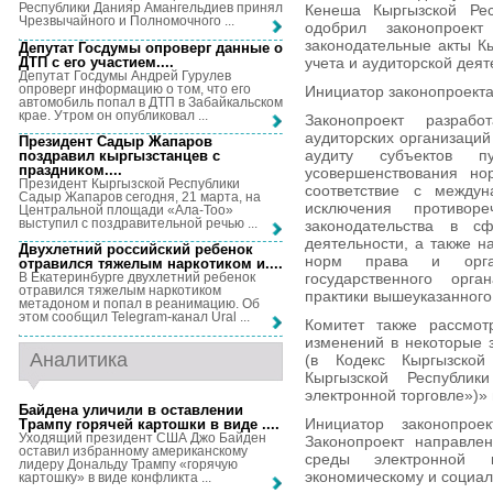
Республики Данияр Амангельдиев принял
Кенеша Кыргызской Рес
Чрезвычайного и Полномочного ...
одобрил законопроек
законодательные акты Кы
Депутат Госдумы опроверг данные о
ДТП с его участием...
.
учета и аудиторской деят
Депутат Госдумы Андрей Гурулев
опроверг информацию о том, что его
Инициатор законопроекта
автомобиль попал в ДТП в Забайкальском
крае. Утром он опубликовал ...
Законопроект разраб
аудиторских организаций
Президент Садыр Жапаров
аудиту субъектов 
поздравил кыргызстанцев с
праздником...
.
усовершенствования но
Президент Кыргызской Республики
соответствие с междун
Садыр Жапаров сегодня, 21 марта, на
исключения противор
Центральной площади «Ала-Тоо»
выступил с поздравительной речью ...
законодательства в сф
деятельности, а также 
Двухлетний российский ребенок
норм права и орган
отравился тяжелым наркотиком и...
.
государственного орг
В Екатеринбурге двухлетний ребенок
отравился тяжелым наркотиком
практики вышеуказанного
метадоном и попал в реанимацию. Об
этом сообщил Telegram-канал Ural ...
Комитет также рассмот
изменений в некоторые 
Аналитика
(в Кодекс Кыргызской
Кыргызской Республи
электронной торговле»)» 
Байдена уличили в оставлении
Инициатор законопрое
Трампу горячей картошки в виде ...
.
Уходящий президент США Джо Байден
Законопроект направле
оставил избранному американскому
среды электронной 
лидеру Дональду Трампу «горячую
экономическому и социал
картошку» в виде конфликта ...