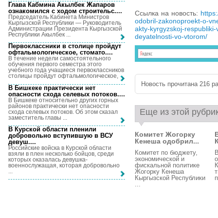
Глава Кабмина Акылбек Жапаров
ознакомился с ходом строительс...
.
Ссылка на новость:
https
Председатель Кабинета Министров
odobril-zakonoproekt-o-vn
Кыргызской Республики — Руководитель
akty-kyrgyzskoj-respubliki-
Администрации Президента Кыргызской
Республики Акылбек ...
deyatelnosti-vo-vtorom/
Первоклассники в столице пройдут
офтальмологическое, стомато...
.
В течение недели самостоятельного
обучения первого семестра этого
учебного года учащиеся первоклассников
столицы пройдут офтальмологическое, ...
Новость прочитана 216 ра
В Бишкеке практически нет
опасности схода селевых потоков...
.
В Бишкеке относительно других горных
районов практически нет опасности
Еще из этой рубри
схода селевых потоков. Об этом сказал
заместитель главы ...
В Курской области пленили
Комитет Жогорку
добровольно вступившую в ВСУ
Кенеша одобрил...
девуш...
.
Российские войска в Курской области
Комитет по бюджету,
взяли в плен несколько бойцов, среди
экономической и
о
которых оказалась девушка-
фискальной политике
К
военнослужащая, которая добровольно
...
Жогорку Кенеша
т
Кыргызской Республики
п
...