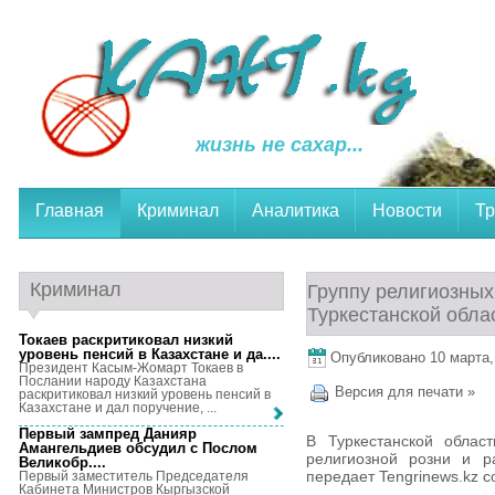
жизнь не сахар...
Главная
Криминал
Аналитика
Новости
Тр
Криминал
Группу религиозных
Туркестанской обла
Токаев раскритиковал низкий
уровень пенсий в Казахстане и да...
.
Опубликовано 10 марта, 
Президент Касым-Жомарт Токаев в
Послании народу Казахстана
Версия для печати »
раскритиковал низкий уровень пенсий в
Казахстане и дал поручение, ...
Первый зампред Данияр
В Туркестанской облас
Амангельдиев обсудил с Послом
религиозной розни и ра
Великобр...
.
передает Tengrinews.kz со
Первый заместитель Председателя
Кабинета Министров Кыргызской