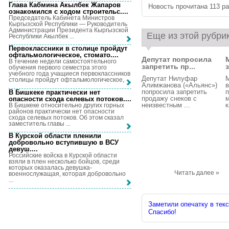
Глава Кабмина Акылбек Жапаров
Новость прочитана 113 раз
ознакомился с ходом строительс...
.
Председатель Кабинета Министров
Кыргызской Республики — Руководитель
Администрации Президента Кыргызской
Еще из этой рубри
Республики Акылбек ...
Первоклассники в столице пройдут
офтальмологическое, стомато...
.
Депутат попросила
В течение недели самостоятельного
запретить пр...
з
обучения первого семестра этого
учебного года учащиеся первоклассников
Депутат Нилуфар
столицы пройдут офтальмологическое, ...
Алимжанова («Альянс»)
в
попросила запретить
п
В Бишкеке практически нет
продажу снеков с
м
опасности схода селевых потоков...
.
неизвестным ...
к
В Бишкеке относительно других горных
районов практически нет опасности
схода селевых потоков. Об этом сказал
заместитель главы ...
В Курской области пленили
добровольно вступившую в ВСУ
девуш...
.
Российские войска в Курской области
взяли в плен несколько бойцов, среди
которых оказалась девушка-
Читать далее »
военнослужащая, которая добровольно
...
Заметили опечатку в текс
Спасибо!