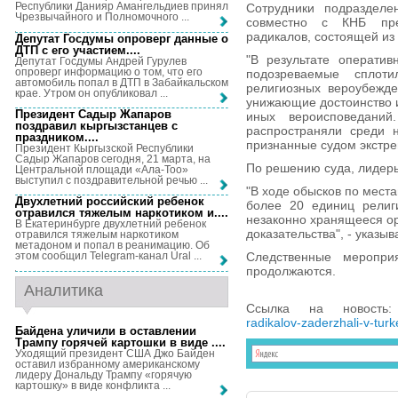
Республики Данияр Амангельдиев принял
Сотрудники подразделе
Чрезвычайного и Полномочного ...
совместно с КНБ пре
радикалов, состоящей из
Депутат Госдумы опроверг данные о
ДТП с его участием...
.
"В результате оператив
Депутат Госдумы Андрей Гурулев
опроверг информацию о том, что его
подозреваемые сплот
автомобиль попал в ДТП в Забайкальском
религиозных вероубежде
крае. Утром он опубликовал ...
унижающие достоинство 
Президент Садыр Жапаров
иных вероисповеданий
поздравил кыргызстанцев с
распространяли среди 
праздником...
.
признанные судом экстре
Президент Кыргызской Республики
Садыр Жапаров сегодня, 21 марта, на
По решению суда, лидеры
Центральной площади «Ала-Тоо»
выступил с поздравительной речью ...
"В ходе обысков по мест
Двухлетний российский ребенок
более 20 единиц религи
отравился тяжелым наркотиком и...
.
незаконно хранящееся о
В Екатеринбурге двухлетний ребенок
доказательства", - указы
отравился тяжелым наркотиком
метадоном и попал в реанимацию. Об
Следственные мероприя
этом сообщил Telegram-канал Ural ...
продолжаются.
Аналитика
Ссылка на новост
radikalov-zaderzhali-v-turk
Байдена уличили в оставлении
Трампу горячей картошки в виде ...
.
Уходящий президент США Джо Байден
оставил избранному американскому
лидеру Дональду Трампу «горячую
картошку» в виде конфликта ...