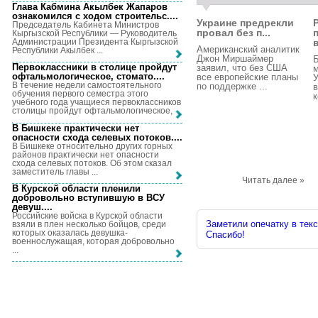
Глава Кабмина Акылбек Жапаров
ознакомился с ходом строительс...
.
Украине предрекли
Председатель Кабинета Министров
провал без п...
Кыргызской Республики — Руководитель
Администрации Президента Кыргызской
Американский аналитик
Республики Акылбек ...
Джон Миршаймер
Первоклассники в столице пройдут
заявил, что без США
м
офтальмологическое, стомато...
.
все европейские планы
У
В течение недели самостоятельного
по поддержке ...
в
обучения первого семестра этого
к
учебного года учащиеся первоклассников
столицы пройдут офтальмологическое, ...
В Бишкеке практически нет
опасности схода селевых потоков...
.
В Бишкеке относительно других горных
районов практически нет опасности
схода селевых потоков. Об этом сказал
заместитель главы ...
Читать далее »
В Курской области пленили
добровольно вступившую в ВСУ
девуш...
.
Российские войска в Курской области
Заметили опечатку в текс
взяли в плен несколько бойцов, среди
которых оказалась девушка-
Спасибо!
военнослужащая, которая добровольно
...