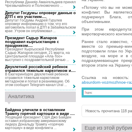
Республики Данияр Амангельдиев принял
Чрезвычайного и Полномочного ...
«Потому что вы не може
конфликт. Вы являете
Депутат Госдумы опроверг данные о
ДТП с его участием...
.
подчеркнул Блага, о
Депутат Госдумы Андрей Гурулев
объективными.
опроверг информацию о том, что его
автомобиль попал в ДТП в Забайкальском
При этом евродепута
крае. Утром он опубликовал ...
миротворческого континг
Президент Садыр Жапаров
Ранее стало известно,
поздравил кыргызстанцев с
праздником...
.
вместе со премьер-ми
Президент Кыргызской Республики
подготовили план по Ук
Садыр Жапаров сегодня, 21 марта, на
воздухе, на море и в о
Центральной площади «Ала-Тоо»
выступил с поздравительной речью ...
подразумевающее прекр
втором этапе на Украину
Двухлетний российский ребенок
отравился тяжелым наркотиком и...
.
В Екатеринбурге двухлетний ребенок
Ссылка на новост
отравился тяжелым наркотиком
метадоном и попал в реанимацию. Об
absurdom-vozmozhnoe-raz
этом сообщил Telegram-канал Ural ...
Аналитика
Байдена уличили в оставлении
Новость прочитана 118 раз
Трампу горячей картошки в виде ...
.
Уходящий президент США Джо Байден
оставил избранному американскому
лидеру Дональду Трампу «горячую
Еще из этой рубри
картошку» в виде конфликта ...