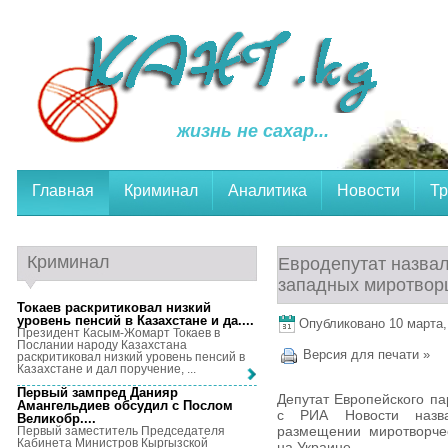
жизнь не сахар...
Главная
Криминал
Аналитика
Новости
Тр
Криминал
Евродепутат назва
западных миротвор
Токаев раскритиковал низкий
уровень пенсий в Казахстане и да...
.
Опубликовано 10 марта, 
Президент Касым-Жомарт Токаев в
Послании народу Казахстана
Версия для печати »
раскритиковал низкий уровень пенсий в
Казахстане и дал поручение, ...
Первый зампред Данияр
Депутат Европейского п
Амангельдиев обсудил с Послом
с РИА Новости назв
Великобр...
.
размещении миротворчес
Первый заместитель Председателя
Кабинета Министров Кыргызской
на Украине.