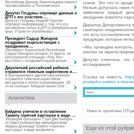
Республики Данияр Амангельдиев принял
сомов. Это что-то вроде
Чрезвычайного и Полномочного ...
Нельзя допускать такие п
зависимые каждый ден
Депутат Госдумы опроверг данные о
ДТП с его участием...
.
заседании комитета парл
Депутат Госдумы Андрей Гурулев
опроверг информацию о том, что его
Директор Департамента п
автомобиль попал в ДТП в Забайкальском
санитарно-эпидемиологи
крае. Утром он опубликовал ...
что есть постановление 
Президент Садыр Жапаров
продукции, которые нельз
поздравил кыргызстанцев с
праздником...
.
«Мы проводим контроль.
Президент Кыргызской Республики
школах не зарегистрирова
Садыр Жапаров сегодня, 21 марта, на
Центральной площади «Ала-Тоо»
Депутат отметила, что 
выступил с поздравительной речью ...
исследования.
Двухлетний российский ребенок
отравился тяжелым наркотиком и...
.
В Екатеринбурге двухлетний ребенок
Ссылка на новость:
http
отравился тяжелым наркотиком
prodazhu-snekov-s-neizve
метадоном и попал в реанимацию. Об
этом сообщил Telegram-канал Ural ...
Аналитика
Новость прочитана 170 ра
Байдена уличили в оставлении
Трампу горячей картошки в виде ...
.
Уходящий президент США Джо Байден
оставил избранному американскому
лидеру Дональду Трампу «горячую
Еще из этой рубри
картошку» в виде конфликта ...