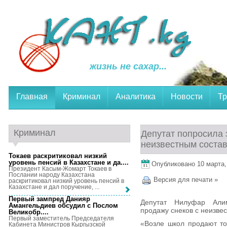
жизнь не сахар...
Главная
Криминал
Аналитика
Новости
Тр
Криминал
Депутат попросила 
неизвестным соста
Токаев раскритиковал низкий
уровень пенсий в Казахстане и да...
.
Опубликовано 10 марта, 
Президент Касым-Жомарт Токаев в
Послании народу Казахстана
Версия для печати »
раскритиковал низкий уровень пенсий в
Казахстане и дал поручение, ...
Первый зампред Данияр
Депутат Нилуфар Алим
Амангельдиев обсудил с Послом
продажу снеков с неизве
Великобр...
.
Первый заместитель Председателя
«Возле школ продают то
Кабинета Министров Кыргызской