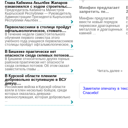
Глава Кабмина Акылбек Жапаров
ознакомился с ходом строительс...
.
Минфин предлагает
Председатель Кабинета Министров
запретить пе...
2
Кыргызской Республики — Руководитель
Администрации Президента Кыргызской
Минфин предлагает
Республики Акылбек ...
ввести новый порядок
перевозки драгоценных
р
Первоклассники в столице пройдут
металлов и драгоценных
п
офтальмологическое, стомато...
.
камней ...
с
В течение недели самостоятельного
обучения первого семестра этого
учебного года учащиеся первоклассников
столицы пройдут офтальмологическое, ...
В Бишкеке практически нет
опасности схода селевых потоков...
.
В Бишкеке относительно других горных
районов практически нет опасности
схода селевых потоков. Об этом сказал
заместитель главы ...
Читать далее »
В Курской области пленили
добровольно вступившую в ВСУ
девуш...
.
Российские войска в Курской области
Заметили опечатку в текс
взяли в плен несколько бойцов, среди
Спасибо!
которых оказалась девушка-
военнослужащая, которая добровольно
...