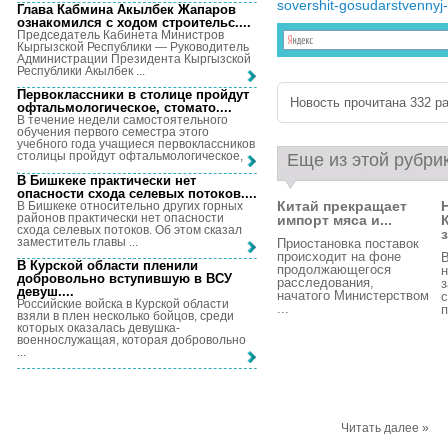
sovershit-gosudarstvennyj-v
Глава Кабмина Акылбек Жапаров
ознакомился с ходом строительс...
.
Председатель Кабинета Министров
Кыргызской Республики — Руководитель
Администрации Президента Кыргызской
Республики Акылбек ...
Первоклассники в столице пройдут
Новость прочитана 332 ра
офтальмологическое, стомато...
.
В течение недели самостоятельного
обучения первого семестра этого
учебного года учащиеся первоклассников
столицы пройдут офтальмологическое, ...
Еще из этой рубри
В Бишкеке практически нет
опасности схода селевых потоков...
.
Китай прекращает
В Бишкеке относительно других горных
районов практически нет опасности
импорт мяса и...
схода селевых потоков. Об этом сказал
з
заместитель главы ...
Приостановка поставок
происходит на фоне
В
В Курской области пленили
продолжающегося
н
добровольно вступившую в ВСУ
расследования,
з
девуш...
.
начатого Министерством
с
Российские войска в Курской области
...
п
взяли в плен несколько бойцов, среди
которых оказалась девушка-
военнослужащая, которая добровольно
...
Читать далее »