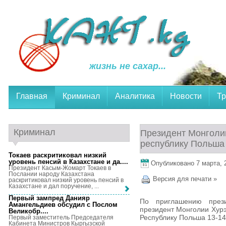
жизнь не сахар...
Главная
Криминал
Аналитика
Новости
Тр
Криминал
Президент Монголии
республику Польша
Токаев раскритиковал низкий
уровень пенсий в Казахстане и да...
.
Опубликовано 7 марта, 2
Президент Касым-Жомарт Токаев в
Послании народу Казахстана
Версия для печати »
раскритиковал низкий уровень пенсий в
Казахстане и дал поручение, ...
Первый зампред Данияр
По приглашению през
Амангельдиев обсудил с Послом
президент Монголии Хурэ
Великобр...
.
Республику Польша 13-14
Первый заместитель Председателя
Кабинета Министров Кыргызской