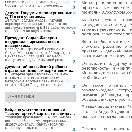
Республики Данияр Амангельдиев принял
Министр иностранных 
Чрезвычайного и Полномочного ...
официальным визитом
Монголии Хурэлсухом Ух
Депутат Госдумы опроверг данные о
ДТП с его участием...
.
Хурэлсух Ухнаа зая
Депутат Госдумы Андрей Гурулев
опроверг информацию о том, что его
сотрудничестве между 
автомобиль попал в ДТП в Забайкальском
выразил уверенность, чт
крае. Утром он опубликовал ...
достигать результатов д
Президент Садыр Жапаров
Збигнев Рау отметил, ч
поздравил кыргызстанцев с
праздником...
.
значение развитию отн
Президент Кыргызской Республики
призвал к дальнейшему
Садыр Жапаров сегодня, 21 марта, на
экономического сотрудни
Центральной площади «Ала-Тоо»
выступил с поздравительной речью ...
Он выразил поддержку и
Двухлетний российский ребенок
безопасность» и «Милл
отравился тяжелым наркотиком и...
.
Монголии, и сказал, что 
В Екатеринбурге двухлетний ребенок
этой области.
отравился тяжелым наркотиком
метадоном и попал в реанимацию. Об
Он также отметил, 
этом сообщил Telegram-канал Ural ...
взаимовыгодное сотру
окружающей среды, гор
Аналитика
образовании, культуре, на
В завершение встречи Зб
Байдена уличили в оставлении
Польша Анджей Дуда пос
Трампу горячей картошки в виде ...
.
осенью по приглашению 
Уходящий президент США Джо Байден
оставил избранному американскому
лидеру Дональду Трампу «горячую
картошку» в виде конфликта ...
Ссылка на новост