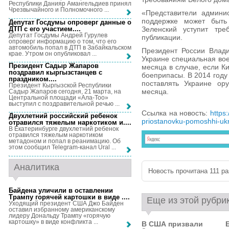
Республики Данияр Амангельдиев принял
Чрезвычайного и Полномочного ...
«Представители админи
поддержке может быть 
Депутат Госдумы опроверг данные о
ДТП с его участием...
.
Зеленский уступит тр
Депутат Госдумы Андрей Гурулев
публикации.
опроверг информацию о том, что его
автомобиль попал в ДТП в Забайкальском
Президент России Влад
крае. Утром он опубликовал ...
Украине специальная во
Президент Садыр Жапаров
месяца в случае, если К
поздравил кыргызстанцев с
боеприпасы. В 2014 году
праздником...
.
поставлять Украине ору
Президент Кыргызской Республики
месяца.
Садыр Жапаров сегодня, 21 марта, на
Центральной площади «Ала-Тоо»
выступил с поздравительной речью ...
Ссылка на новость:
https
Двухлетний российский ребенок
priostanovku-pomoshhi-ukr
отравился тяжелым наркотиком и...
.
В Екатеринбурге двухлетний ребенок
отравился тяжелым наркотиком
метадоном и попал в реанимацию. Об
этом сообщил Telegram-канал Ural ...
Аналитика
Новость прочитана 111 раз
Байдена уличили в оставлении
Трампу горячей картошки в виде ...
.
Еще из этой рубри
Уходящий президент США Джо Байден
оставил избранному американскому
лидеру Дональду Трампу «горячую
картошку» в виде конфликта ...
В США призвали