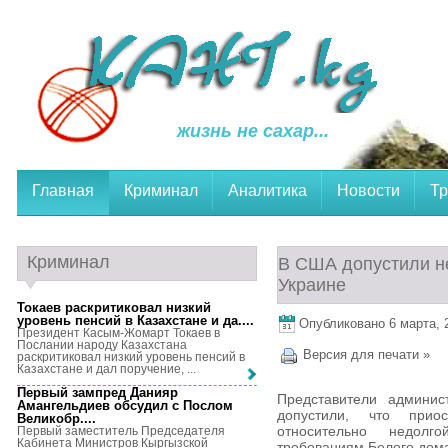
жизнь не сахар...
Главная
Криминал
Аналитика
Новости
Тр
Криминал
В США допустили н
Украине
Токаев раскритиковал низкий
уровень пенсий в Казахстане и да...
.
Опубликовано 6 марта, 2
Президент Касым-Жомарт Токаев в
Послании народу Казахстана
Версия для печати »
раскритиковал низкий уровень пенсий в
Казахстане и дал поручение, ...
Первый зампред Данияр
Представители админи
Амангельдиев обсудил с Послом
допустили, что при
Великобр...
.
относительно недолг
Первый заместитель Председателя
Кабинета Министров Кыргызской
требованиям Белого дома