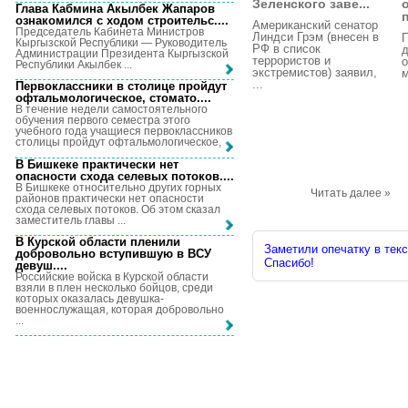
Зеленского заве...
Глава Кабмина Акылбек Жапаров
ознакомился с ходом строительс...
.
Американский сенатор
Председатель Кабинета Министров
Линдси Грэм (внесен в
П
Кыргызской Республики — Руководитель
РФ в список
д
Администрации Президента Кыргызской
террористов и
о
Республики Акылбек ...
экстремистов) заявил,
м
...
Первоклассники в столице пройдут
офтальмологическое, стомато...
.
В течение недели самостоятельного
обучения первого семестра этого
учебного года учащиеся первоклассников
столицы пройдут офтальмологическое, ...
В Бишкеке практически нет
опасности схода селевых потоков...
.
В Бишкеке относительно других горных
Читать далее »
районов практически нет опасности
схода селевых потоков. Об этом сказал
заместитель главы ...
В Курской области пленили
Заметили опечатку в текс
добровольно вступившую в ВСУ
Спасибо!
девуш...
.
Российские войска в Курской области
взяли в плен несколько бойцов, среди
которых оказалась девушка-
военнослужащая, которая добровольно
...