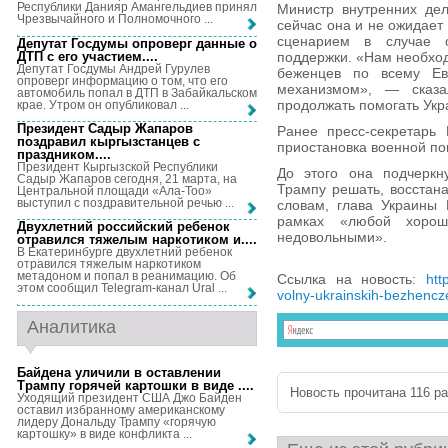
Республики Данияр Амангельдиев принял
Министр внутренних дел
Чрезвычайного и Полномочного ...
сейчас она и не ожидает
сценарием в случае о
Депутат Госдумы опроверг данные о
ДТП с его участием...
.
поддержки. «Нам необхо
Депутат Госдумы Андрей Гурулев
беженцев по всему Ев
опроверг информацию о том, что его
механизмом», — сказа
автомобиль попал в ДТП в Забайкальском
продолжать помогать Укр
крае. Утром он опубликовал ...
Президент Садыр Жапаров
Ранее пресс-секретарь 
поздравил кыргызстанцев с
приостановка военной по
праздником...
.
Президент Кыргызской Республики
До этого она подчеркн
Садыр Жапаров сегодня, 21 марта, на
Трампу решать, восстан
Центральной площади «Ала-Тоо»
выступил с поздравительной речью ...
словам, глава Украины 
рамках «любой хорош
Двухлетний российский ребенок
недовольными».
отравился тяжелым наркотиком и...
.
В Екатеринбурге двухлетний ребенок
отравился тяжелым наркотиком
метадоном и попал в реанимацию. Об
Ссылка на новость:
htt
этом сообщил Telegram-канал Ural ...
volny-ukrainskih-bezhencz
Аналитика
Байдена уличили в оставлении
Трампу горячей картошки в виде ...
.
Новость прочитана 116 раз
Уходящий президент США Джо Байден
оставил избранному американскому
лидеру Дональду Трампу «горячую
картошку» в виде конфликта ...