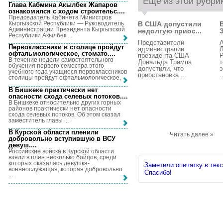
Еще из этой рубри
Глава Кабмина Акылбек Жапаров
ознакомился с ходом строительс...
.
Председатель Кабинета Министров
Кыргызской Республики — Руководитель
В США допустили
Администрации Президента Кыргызской
недолгую приос...
Республики Акылбек ...
Представители
А
Первоклассники в столице пройдут
администрации
Л
офтальмологическое, стомато...
.
президента США
Р
В течение недели самостоятельного
Дональда Трампа
т
обучения первого семестра этого
допустили, что
э
учебного года учащиеся первоклассников
приостановка ...
.
столицы пройдут офтальмологическое, ...
В Бишкеке практически нет
опасности схода селевых потоков...
.
В Бишкеке относительно других горных
районов практически нет опасности
схода селевых потоков. Об этом сказал
заместитель главы ...
В Курской области пленили
Читать далее »
добровольно вступившую в ВСУ
девуш...
.
Российские войска в Курской области
взяли в плен несколько бойцов, среди
которых оказалась девушка-
Заметили опечатку в текс
военнослужащая, которая добровольно
Спасибо!
...