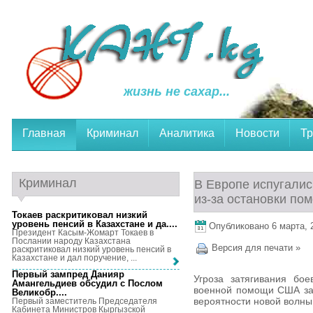
жизнь не сахар...
Главная
Криминал
Аналитика
Новости
Тр
Криминал
В Европе испугалис
из-за остановки п
Токаев раскритиковал низкий
уровень пенсий в Казахстане и да...
.
Опубликовано 6 марта, 2
Президент Касым-Жомарт Токаев в
Послании народу Казахстана
Версия для печати »
раскритиковал низкий уровень пенсий в
Казахстане и дал поручение, ...
Первый зампред Данияр
Угроза затягивания бо
Амангельдиев обсудил с Послом
военной помощи США зас
Великобр...
.
вероятности новой волны 
Первый заместитель Председателя
Кабинета Министров Кыргызской