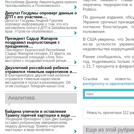
Республики Данияр Амангельдиев принял
перечень террористов и
Чрезвычайного и Полномочного ...
Politico.
Депутат Госдумы опроверг данные о
ДТП с его участием...
.
По данным издания, обс
Депутат Госдумы Андрей Гурулев
Украине срочных президе
опроверг информацию о том, что его
согласно Конституции, 
автомобиль попал в ДТП в Забайкальском
положения.
крае. Утром он опубликовал ...
Президент Садыр Жапаров
В США уверены, что Зеле
поздравил кыргызстанцев с
из-за усталости украи
праздником...
.
недовольства коррупцией
Президент Кыргызской Республики
Садыр Жапаров сегодня, 21 марта, на
Ранее сообщалось, что р
Центральной площади «Ала-Тоо»
выступил с поздравительной речью ...
год, поднявшись только 
с 21,7 процента в феврал
Двухлетний российский ребенок
отравился тяжелым наркотиком и...
.
В Екатеринбурге двухлетний ребенок
Ссылка на новост
отравился тяжелым наркотиком
метадоном и попал в реанимацию. Об
peregovory-s-opponentami
этом сообщил Telegram-канал Ural ...
Аналитика
Байдена уличили в оставлении
Новость прочитана 112 раз
Трампу горячей картошки в виде ...
.
Уходящий президент США Джо Байден
оставил избранному американскому
лидеру Дональду Трампу «горячую
Еще из этой рубри
картошку» в виде конфликта ...