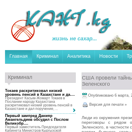
жизнь не сахар...
Главная
Криминал
Аналитика
Новости
Тр
Криминал
США провели тайны
Зеленского
Токаев раскритиковал низкий
уровень пенсий в Казахстане и да...
.
Опубликовано 6 марта, 2
Президент Касым-Жомарт Токаев в
Послании народу Казахстана
Версия для печати »
раскритиковал низкий уровень пенсий в
Казахстане и дал поручение, ...
Первый зампред Данияр
Люди из окружения през
Амангельдиев обсудил с Послом
переговоры с рядом о
Великобр...
.
Зеленского, в частности
Первый заместитель Председателя
Кабинета Министров Кыргызской
партии бывшего главы