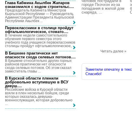
человек пострадали в
б
Глава Кабмина Акылбек Жапаров
городе Пхочхон из-за
э
ознакомился с ходом строительс...
.
попадания в жилой дом
б
Председатель Кабинета Министров
снаряда, ...
С
Кыргызской Республики — Руководитель
Администрации Президента Кыргызской
Республики Акылбек ...
Первоклассники в столице пройдут
офтальмологическое, стомато...
.
В течение недели самостоятельного
обучения первого семестра этого
учебного года учащиеся первоклассников
столицы пройдут офтальмологическое, ...
Читать далее »
В Бишкеке практически нет
опасности схода селевых потоков...
.
В Бишкеке относительно других горных
районов практически нет опасности
схода селевых потоков. Об этом сказал
Заметили опечатку в текс
заместитель главы ...
Спасибо!
В Курской области пленили
добровольно вступившую в ВСУ
девуш...
.
Российские войска в Курской области
взяли в плен несколько бойцов, среди
которых оказалась девушка-
военнослужащая, которая добровольно
...