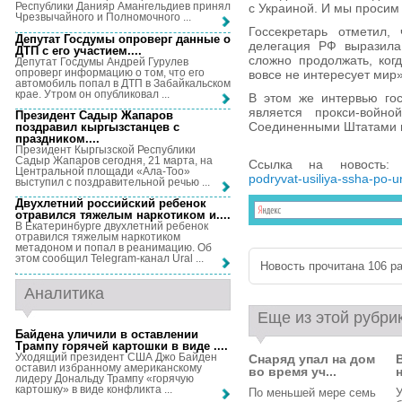
Республики Данияр Амангельдиев принял
с Украиной. И мы просим 
Чрезвычайного и Полномочного ...
Госсекретарь отметил,
Депутат Госдумы опроверг данные о
делегация РФ выразила 
ДТП с его участием...
.
сложно продолжать, когд
Депутат Госдумы Андрей Гурулев
опроверг информацию о том, что его
вовсе не интересует мир»
автомобиль попал в ДТП в Забайкальском
крае. Утром он опубликовал ...
В этом же интервью гос
является прокси-вой
Президент Садыр Жапаров
Соединенными Штатами и 
поздравил кыргызстанцев с
праздником...
.
Президент Кыргызской Республики
Садыр Жапаров сегодня, 21 марта, на
Ссылка на новость
Центральной площади «Ала-Тоо»
podryvat-usiliya-ssha-po-u
выступил с поздравительной речью ...
Двухлетний российский ребенок
отравился тяжелым наркотиком и...
.
В Екатеринбурге двухлетний ребенок
отравился тяжелым наркотиком
метадоном и попал в реанимацию. Об
этом сообщил Telegram-канал Ural ...
Новость прочитана 106 ра
Аналитика
Еще из этой рубри
Байдена уличили в оставлении
Трампу горячей картошки в виде ...
.
Уходящий президент США Джо Байден
Снаряд упал на дом
оставил избранному американскому
во время уч...
лидеру Дональду Трампу «горячую
картошку» в виде конфликта ...
По меньшей мере семь
У