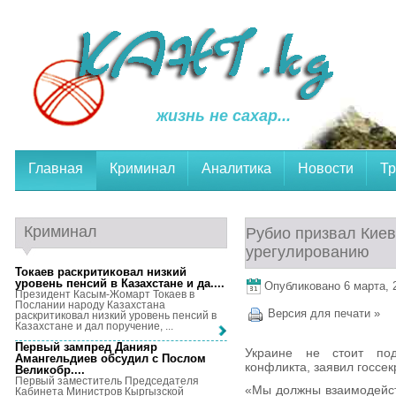
жизнь не сахар...
Главная
Криминал
Аналитика
Новости
Тр
Криминал
Рубио призвал Кие
урегулированию
Токаев раскритиковал низкий
уровень пенсий в Казахстане и да...
.
Опубликовано 6 марта, 2
Президент Касым-Жомарт Токаев в
Послании народу Казахстана
Версия для печати »
раскритиковал низкий уровень пенсий в
Казахстане и дал поручение, ...
Первый зампред Данияр
Украине не стоит по
Амангельдиев обсудил с Послом
конфликта, заявил госсе
Великобр...
.
Первый заместитель Председателя
«Мы должны взаимодейст
Кабинета Министров Кыргызской