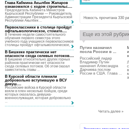
Глава Кабмина Акылбек Жапаров
ознакомился с ходом строительс...
.
Председатель Кабинета Министров
Кыргызской Республики — Руководитель
Администрации Президента Кыргызской
Новость прочитана 330 ра
Республики Акылбек ...
Первоклассники в столице пройдут
офтальмологическое, стомато...
.
Еще из этой рубри
В течение недели самостоятельного
обучения первого семестра этого
учебного года учащиеся первоклассников
столицы пройдут офтальмологическое, ...
Путин назначил
посла России в ...
В Бишкеке практически нет
опасности схода селевых потоков...
.
Российский лидер
В Бишкеке относительно других горных
Владимир Путин
районов практически нет опасности
назначил Александра
с
схода селевых потоков. Об этом сказал
Дарчиева послом
заместитель главы ...
в
России в США. Глава ...
В Курской области пленили
а
добровольно вступившую в ВСУ
девуш...
.
Российские войска в Курской области
взяли в плен несколько бойцов, среди
которых оказалась девушка-
военнослужащая, которая добровольно
...
Читать далее »