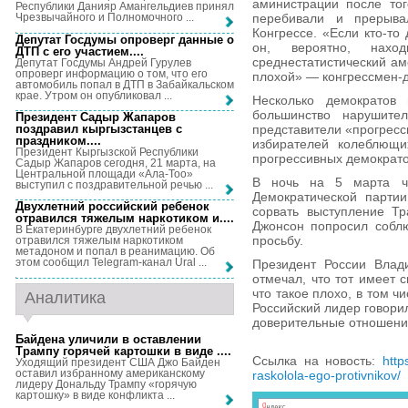
аминистрации после то
Республики Данияр Амангельдиев принял
перебивали и прерыв
Чрезвычайного и Полномочного ...
Конгрессе. «Если кто-то
Депутат Госдумы опроверг данные о
он, вероятно, нахо
ДТП с его участием...
.
среднестатистический ам
Депутат Госдумы Андрей Гурулев
опроверг информацию о том, что его
плохой» — конгрессмен-
автомобиль попал в ДТП в Забайкальском
крае. Утром он опубликовал ...
Несколько демократов 
большинство нарушит
Президент Садыр Жапаров
поздравил кыргызстанцев с
представители «прогресс
праздником...
.
избирателей колеблющи
Президент Кыргызской Республики
прогрессивных демократо
Садыр Жапаров сегодня, 21 марта, на
Центральной площади «Ала-Тоо»
В ночь на 5 марта чл
выступил с поздравительной речью ...
Демократической партии
Двухлетний российский ребенок
сорвать выступление Т
отравился тяжелым наркотиком и...
.
Джонсон попросил соблю
В Екатеринбурге двухлетний ребенок
просьбу.
отравился тяжелым наркотиком
метадоном и попал в реанимацию. Об
этом сообщил Telegram-канал Ural ...
Президент России Влад
отмечал, что тот имеет 
что такое плохо, в том ч
Аналитика
Российский лидер говорил
доверительные отношени
Байдена уличили в оставлении
Трампу горячей картошки в виде ...
.
Ссылка на новость:
http
Уходящий президент США Джо Байден
оставил избранному американскому
raskolola-ego-protivnikov/
лидеру Дональду Трампу «горячую
картошку» в виде конфликта ...