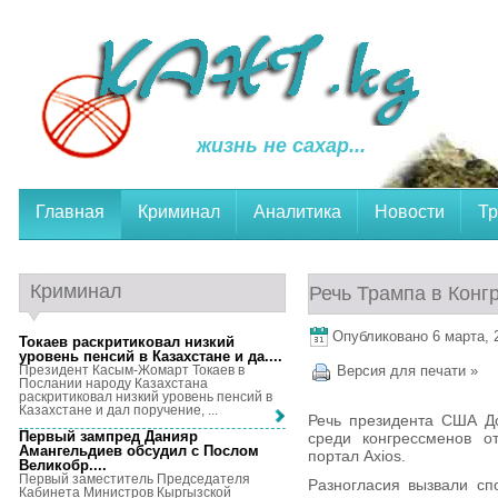
жизнь не сахар...
Главная
Криминал
Аналитика
Новости
Тр
Криминал
Речь Трампа в Конг
Опубликовано 6 марта, 2
Токаев раскритиковал низкий
уровень пенсий в Казахстане и да...
.
Президент Касым-Жомарт Токаев в
Версия для печати »
Послании народу Казахстана
раскритиковал низкий уровень пенсий в
Казахстане и дал поручение, ...
Речь президента США До
Первый зампред Данияр
среди конгрессменов о
Амангельдиев обсудил с Послом
портал Axios.
Великобр...
.
Первый заместитель Председателя
Разногласия вызвали сп
Кабинета Министров Кыргызской