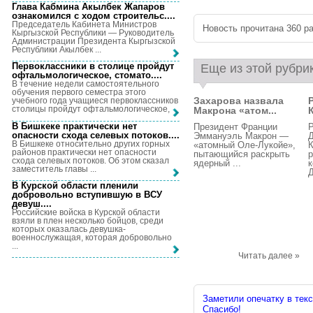
Глава Кабмина Акылбек Жапаров
ознакомился с ходом строительс...
.
Председатель Кабинета Министров
Новость прочитана 360 ра
Кыргызской Республики — Руководитель
Администрации Президента Кыргызской
Республики Акылбек ...
Первоклассники в столице пройдут
Еще из этой рубри
офтальмологическое, стомато...
.
В течение недели самостоятельного
обучения первого семестра этого
Захарова назвала
учебного года учащиеся первоклассников
столицы пройдут офтальмологическое, ...
Макрона «атом...
В Бишкеке практически нет
Президент Франции
опасности схода селевых потоков...
.
Эммануэль Макрон —
Д
В Бишкеке относительно других горных
«атомный Оле-Лукойе»,
К
районов практически нет опасности
пытающийся раскрыть
р
схода селевых потоков. Об этом сказал
ядерный ...
к
заместитель главы ...
Д
В Курской области пленили
добровольно вступившую в ВСУ
девуш...
.
Российские войска в Курской области
взяли в плен несколько бойцов, среди
которых оказалась девушка-
военнослужащая, которая добровольно
...
Читать далее »
Заметили опечатку в текс
Спасибо!