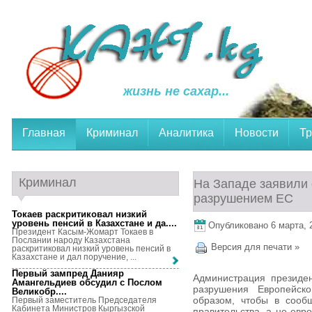
жизнь не сахар...
Главная
Криминал
Аналитика
Новости
Тр
Криминал
На Западе заявили
разрушением ЕС
Токаев раскритиковал низкий
уровень пенсий в Казахстане и да...
.
Опубликовано 6 марта, 2
Президент Касым-Жомарт Токаев в
Послании народу Казахстана
Версия для печати »
раскритиковал низкий уровень пенсий в
Казахстане и дал поручение, ...
Первый зампред Данияр
Администрация президе
Амангельдиев обсудил с Послом
разрушения Европейск
Великобр...
.
образом, чтобы в сооб
Первый заместитель Председателя
Кабинета Министров Кыргызской
правительства, а не евро