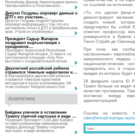
Республики Данияр Амангельдиев принял
со ссылкой на источники.
Чрезвычайного и Полномочного ...
«То, что сделал [вице
Депутат Госдумы опроверг данные о
ДТП с его участием...
.
демонстрирует желание
Депутат Госдумы Андрей Гурулев
создать новый, кото
опроверг информацию о том, что его
представлял бы собой Е
автомобиль попал в ДТП в Забайкальском
отметил профессор ме
крае. Утром он опубликовал ...
университете в Лувене
Президент Садыр Жапаров
Танги Струйе де Свиланд
поздравил кыргызстанцев с
праздником...
.
При этом, как сообщ
Президент Кыргызской Республики
настроенные» европейск
Садыр Жапаров сегодня, 21 марта, на
Центральной площади «Ала-Тоо»
американского лидера 
выступил с поздравительной речью ...
националистических си
превратить его в «гор
Двухлетний российский ребенок
отравился тяжелым наркотиком и...
.
каждая из которых будет
В Екатеринбурге двухлетний ребенок
отравился тяжелым наркотиком
28 февраля газета El P
метадоном и попал в реанимацию. Об
Трамп больше не видит в
этом сообщил Telegram-канал Ural ...
качестве противника. Та
контактах между евр
Аналитика
администрацией.
Байдена уличили в оставлении
Ссылка на новость:
h
Трампу горячей картошки в виде ...
.
oderzhimosti-trampa-razr
Уходящий президент США Джо Байден
оставил избранному американскому
лидеру Дональду Трампу «горячую
картошку» в виде конфликта ...