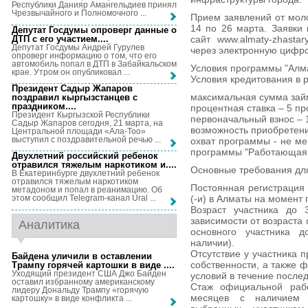
Республики Данияр Амангельдиев принял
Чрезвычайного и Полномочного ...
Прием заявлений от моло
14 по 26 марта. Заявки
Депутат Госдумы опроверг данные о
ДТП с его участием...
.
сайт www.almaty-zhasta
Депутат Госдумы Андрей Гурулев
через электронную цифр
опроверг информацию о том, что его
автомобиль попал в ДТП в Забайкальском
Условия программы "Алм
крае. Утром он опубликовал ...
Условия кредитования в 
Президент Садыр Жапаров
максимальная сумма займ
поздравил кыргызстанцев с
праздником...
.
процентная ставка – 5 пр
Президент Кыргызской Республики
первоначальный взнос – 
Садыр Жапаров сегодня, 21 марта, на
возможность приобретени
Центральной площади «Ала-Тоо»
выступил с поздравительной речью ...
охват программы - не ме
программы "Работающая
Двухлетний российский ребенок
отравился тяжелым наркотиком и...
.
Основные требования для
В Екатеринбурге двухлетний ребенок
отравился тяжелым наркотиком
Постоянная регистрация 
метадоном и попал в реанимацию. Об
(-и) в Алматы на момент 
этом сообщил Telegram-канал Ural ...
Возраст участника до 
зависимости от возраста 
Аналитика
основного участника д
наличии).
Отсутствие у участника 
Байдена уличили в оставлении
собственности, а также
Трампу горячей картошки в виде ...
.
Уходящий президент США Джо Байден
условий в течение послед
оставил избранному американскому
Стаж официальной раб
лидеру Дональду Трампу «горячую
месяцев с наличием 
картошку» в виде конфликта ...