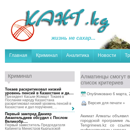
жизнь не сахар...
Главная
Криминал
Аналитика
Новости
Тр
Криминал
Алматинцы смогут в
список критериев
Токаев раскритиковал низкий
уровень пенсий в Казахстане и да...
.
Опубликовано 6 марта, 2
Президент Касым-Жомарт Токаев в
Послании народу Казахстана
Версия для печати »
раскритиковал низкий уровень пенсий в
Казахстане и дал поручение, ...
Первый зампред Данияр
Акимат Алматы объявил 
Амангельдиев обсудил с Послом
городской программе ль
Великобр...
.
Tengrinews.kz со ссыл
Первый заместитель Председателя
Кабинета Министров Кыргызской
инфраструктуры города.