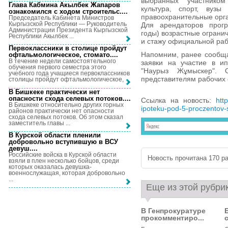
выбранных участником
Глава Кабмина Акылбек Жапаров
культура, спорт, вуз
ознакомился с ходом строительс...
.
правоохранительные орг
Председатель Кабинета Министров
Кыргызской Республики — Руководитель
Для арендаторов прог
Администрации Президента Кыргызской
годы) возрастные ограни
Республики Акылбек ...
и стажу официальной раб
Первоклассники в столице пройдут
Напомним, ранее сообщал
офтальмологическое, стомато...
.
В течение недели самостоятельного
заявки на участие в и
обучения первого семестра этого
"Наурыз Жұмыскер". 
учебного года учащиеся первоклассников
представителям рабочих 
столицы пройдут офтальмологическое, ...
В Бишкеке практически нет
опасности схода селевых потоков...
.
Ссылка на новость:
htt
В Бишкеке относительно других горных
ipoteku-pod-5-proczentov-s
районов практически нет опасности
схода селевых потоков. Об этом сказал
заместитель главы ...
В Курской области пленили
добровольно вступившую в ВСУ
девуш...
.
Российские войска в Курской области
Новость прочитана 170 ра
взяли в плен несколько бойцов, среди
которых оказалась девушка-
военнослужащая, которая добровольно
...
Еще из этой рубри
В Генпрокуратуре
прокомментиро...
с