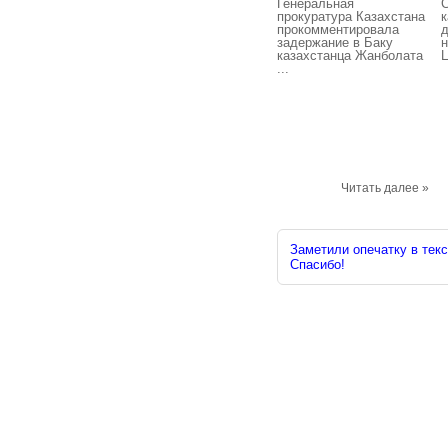
Генеральная
С
прокуратура Казахстана
к
прокомментировала
д
задержание в Баку
н
казахстанца Жанболата
Ц
...
Читать далее »
Заметили опечатку в текс
Спасибо!