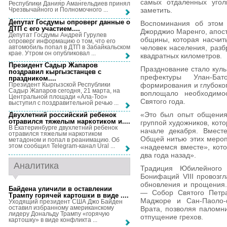
самых отдаленных угол
Республики Данияр Амангельдиев принял
заметить.
Чрезвычайного и Полномочного ...
Депутат Госдумы опроверг данные о
Воспоминания об этом 
ДТП с его участием...
.
Джорджио Маренго, апост
Депутат Госдумы Андрей Гурулев
общины, которая насчит
опроверг информацию о том, что его
автомобиль попал в ДТП в Забайкальском
человек населения, разб
крае. Утром он опубликовал ...
квадратных километров.
Президент Садыр Жапаров
Празднование стало кул
поздравил кыргызстанцев с
префектуры Улан-Ба
праздником...
.
Президент Кыргызской Республики
формирования и глубоког
Садыр Жапаров сегодня, 21 марта, на
воплощало необходимос
Центральной площади «Ала-Тоо»
Святого года.
выступил с поздравительной речью ...
«Это был опыт общения
Двухлетний российский ребенок
отравился тяжелым наркотиком и...
.
группой художников, кото
В Екатеринбурге двухлетний ребенок
начале декабря. Вместе
отравился тяжелым наркотиком
Общей нитью этих мероп
метадоном и попал в реанимацию. Об
этом сообщил Telegram-канал Ural ...
«надеемся вместе», кото
два года назад».
Аналитика
Традиция Юбилейного 
Бонифаций VIII провозг
обновления и прощения.
Байдена уличили в оставлении
— Собор Святого Петра
Трампу горячей картошки в виде ...
.
Маджоре и Сан-Паоло-
Уходящий президент США Джо Байден
оставил избранному американскому
Врата, позволяя паломн
лидеру Дональду Трампу «горячую
отпущение грехов.
картошку» в виде конфликта ...