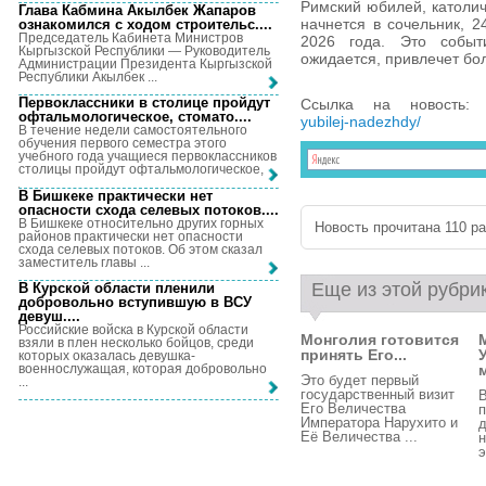
Римский юбилей, католич
Глава Кабмина Акылбек Жапаров
начнется в сочельник, 2
ознакомился с ходом строительс...
.
Председатель Кабинета Министров
2026 года. Это событ
Кыргызской Республики — Руководитель
ожидается, привлечет бо
Администрации Президента Кыргызской
Республики Акылбек ...
Первоклассники в столице пройдут
Ссылка на новость
офтальмологическое, стомато...
.
yubilej-nadezhdy/
В течение недели самостоятельного
обучения первого семестра этого
учебного года учащиеся первоклассников
столицы пройдут офтальмологическое, ...
В Бишкеке практически нет
опасности схода селевых потоков...
.
В Бишкеке относительно других горных
Новость прочитана 110 раз
районов практически нет опасности
схода селевых потоков. Об этом сказал
заместитель главы ...
Еще из этой рубри
В Курской области пленили
добровольно вступившую в ВСУ
девуш...
.
Российские войска в Курской области
Монголия готовится
взяли в плен несколько бойцов, среди
принять Его...
которых оказалась девушка-
военнослужащая, которая добровольно
м
Это будет первый
...
государственный визит
В
Его Величества
п
Императора Нарухито и
д
Её Величества ...
н
э