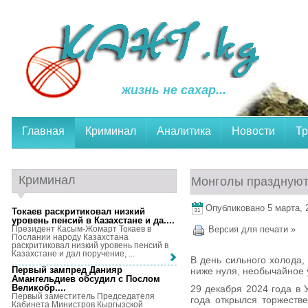
жизнь не сахар...
Главная
Криминал
Аналитика
Новости
Тр
Криминал
Монголы праздную
Опубликовано 5 марта, 2
Токаев раскритиковал низкий
уровень пенсий в Казахстане и да...
.
Президент Касым-Жомарт Токаев в
Версия для печати »
Послании народу Казахстана
раскритиковал низкий уровень пенсий в
Казахстане и дал поручение, ...
В день сильного холода,
Первый зампред Данияр
ниже нуля, необычайное 
Амангельдиев обсудил с Послом
Великобр...
.
29 декабря 2024 года в 
Первый заместитель Председателя
года открылся торжеств
Кабинета Министров Кыргызской