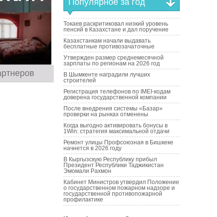
Популярное за год
Токаев раскритиковал низкий уровень
пенсий в Казахстане и дал поручение
Казахстанкам начали выдавать
бесплатные противозачаточные
Утвержден размер среднемесячной
зарплаты по регионам на 2026 год
артнеров
В Шымкенте наградили лучших
строителей
Регистрация телефонов по IMEI-кодам
доверена государственной компании
После внедрения системы «Базар»
проверки на рынках отменены
Когда выгодно активировать бонусы в
1Win: стратегия максимальной отдачи
Ремонт улицы Профсоюзная в Бишкеке
начнется в 2026 году
В Кыргызскую Республику прибыл
Президент Республики Таджикистан
Эмомали Рахмон
Кабинет Министров утвердил Положение
о государственном пожарном надзоре и
государственной противопожарной
профилактике