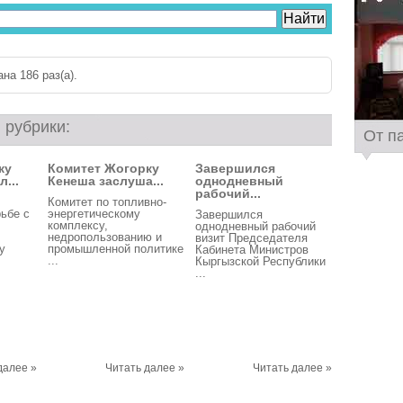
на 186 раз(a).
 рубрики:
От п
ку
Комитет Жогорку
Завершился
...
Кенеша заслуша...
однодневный
рабочий...
Комитет по топливно-
рьбе с
энергетическому
Завершился
комплексу,
однодневный рабочий
недропользованию и
визит Председателя
у
промышленной политике
Кабинета Министров
...
Кыргызской Республики
...
далее »
Читать далее »
Читать далее »