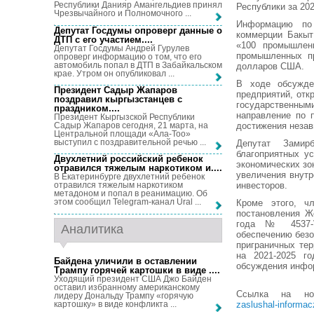
Республики Данияр Амангельдиев принял
Республики за 202
Чрезвычайного и Полномочного ...
Информацию по
Депутат Госдумы опроверг данные о
коммерции Бакыт
ДТП с его участием...
.
«100 промышлен
Депутат Госдумы Андрей Гурулев
промышленных пр
опроверг информацию о том, что его
автомобиль попал в ДТП в Забайкальском
долларов США.
крае. Утром он опубликовал ...
В ходе обсужде
Президент Садыр Жапаров
предприятий, отк
поздравил кыргызстанцев с
государственны
праздником...
.
направление по 
Президент Кыргызской Республики
Садыр Жапаров сегодня, 21 марта, на
достижения незав
Центральной площади «Ала-Тоо»
выступил с поздравительной речью ...
Депутат Замир
благоприятных у
Двухлетний российский ребенок
экономических зо
отравился тяжелым наркотиком и...
.
увеличения внутр
В Екатеринбурге двухлетний ребенок
инвесторов.
отравился тяжелым наркотиком
метадоном и попал в реанимацию. Об
этом сообщил Telegram-канал Ural ...
Кроме этого, ч
постановления Ж
года № 4537-V
Аналитика
обеспечению безо
приграничных те
на 2021-2025 г
Байдена уличили в оставлении
обсуждения инфор
Трампу горячей картошки в виде ...
.
Уходящий президент США Джо Байден
оставил избранному американскому
Ссылка на н
лидеру Дональду Трампу «горячую
картошку» в виде конфликта ...
zaslushal-informac