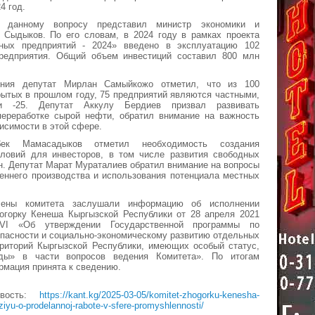
4 год.
 данному вопросу представил министр экономики и
 Сыдыков. По его словам, в 2024 году в рамках проекта
ных предприятий - 2024» введено в эксплуатацию 102
едприятия. Общий объем инвестиций составил 800 млн
ния депутат Мирлан Самыйкожо отметил, что из 100
рытых в прошлом году, 75 предприятий являются частными,
ми -25. Депутат Аккулу Бердиев призвал развивать
переработке сырой нефти, обратил внимание на важность
исимости в этой сфере.
бек Мамасадыков отметил необходимость создания
словий для инвесторов, в том числе развития свободных
н. Депутат Марат Мураталиев обратил внимание на вопросы
еннего производства и использования потенциала местных
лены комитета заслушали информацию об исполнении
огорку Кенеша Кыргызской Республики от 28 апреля 2021
I «Об утверждении Государственной программы по
пасности и социально-экономическому развитию отдельных
рриторий Кыргызской Республики, имеющих особый статус,
оды» в части вопросов ведения Комитета». По итогам
мация принята к сведению.
овость:
https://kant.kg/2025-03-05/komitet-zhogorku-kenesha-
ziyu-o-prodelannoj-rabote-v-sfere-promyshlennosti/