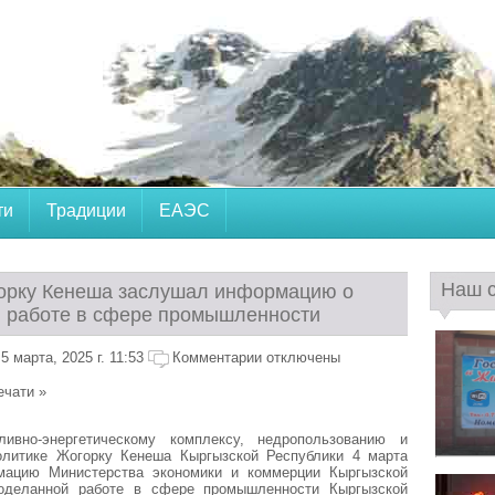
ти
Традиции
ЕАЭС
Наш 
орку Кенеша заслушал информацию о
 работе в сфере промышленности
 марта, 2025 г. 11:53
Комментарии отключены
ечати »
ивно-энергетическому комплексу, недропользованию и
литике Жогорку Кенеша Кыргызской Республики 4 марта
ацию Министерства экономики и коммерции Кыргызской
оделанной работе в сфере промышленности Кыргызской