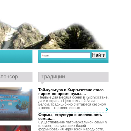
спонсор
Традиции
Той-культура в Кыргызстане стала
пиром во время чумы...
.
Первые два месяца осени в Кыргызстане,
да и в странах Центральной Азии в
целом, традиционно считаются сезоном
«тоев» – торжественных ...
Формы, структура и численность
семьи...
.
Существование патриархальной семьи у
племен, послуживших базой
формирования киргизской народности,