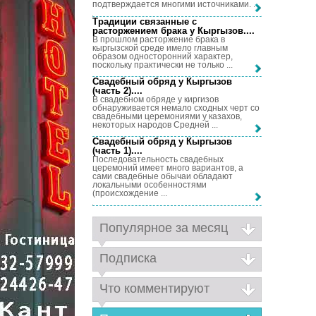
подтверждается многими источниками. ...
Традиции связанные с
расторжением брака у Кыргызов...
.
В прошлом расторжение брака в
кыргызской среде имело главным
образом односторонний характер,
поскольку практически не только ...
Свадебный обряд у Кыргызов
(часть 2)...
.
В свадебном обряде у киргизов
обнаруживается немало сходных черт со
свадебными церемониями у казахов,
некоторых народов Средней ...
Свадебный обряд у Кыргызов
(часть 1)...
.
Последовательность свадебных
церемоний имеет много вариантов, а
сами свадебные обычаи обладают
локальными особенностями
(происхождение ...
Популярное за месяц
Подписка
Что комментируют