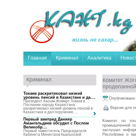
жизнь не сахар...
Главная
Криминал
Аналитика
Новос
Криминал
Комитет Жог
проделанной
Токаев раскритиковал низкий
уровень пенсий в Казахстане и да...
.
Опубликовано 5
Президент Касым-Жомарт Токаев в
Послании народу Казахстана
Версия для п
раскритиковал низкий уровень пенсий в
Казахстане и дал поручение, ...
Первый зампред Данияр
Комитет по топл
Амангельдиев обсудил с Послом
промышленной по
Великобр...
.
заслушал информ
Первый заместитель Председателя
Республики о пр
Кабинета Министров Кыргызской