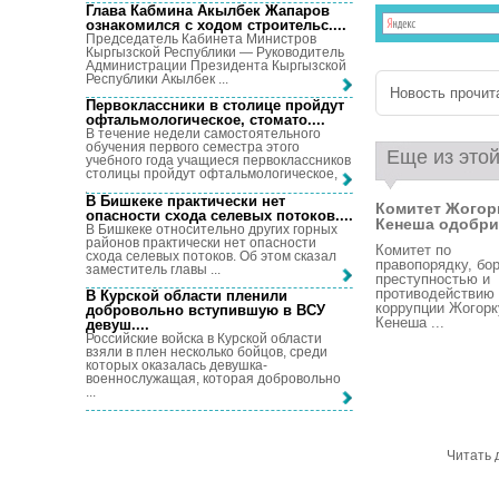
Глава Кабмина Акылбек Жапаров
ознакомился с ходом строительс...
.
Председатель Кабинета Министров
Кыргызской Республики — Руководитель
Администрации Президента Кыргызской
Республики Акылбек ...
Новость прочита
Первоклассники в столице пройдут
офтальмологическое, стомато...
.
В течение недели самостоятельного
обучения первого семестра этого
Еще из этой
учебного года учащиеся первоклассников
столицы пройдут офтальмологическое, ...
В Бишкеке практически нет
Комитет Жогор
опасности схода селевых потоков...
.
Кенеша одобрил
В Бишкеке относительно других горных
районов практически нет опасности
Комитет по
схода селевых потоков. Об этом сказал
правопорядку, бо
заместитель главы ...
преступностью и
противодействию
В Курской области пленили
коррупции Жогорк
добровольно вступившую в ВСУ
Кенеша ...
девуш...
.
Российские войска в Курской области
взяли в плен несколько бойцов, среди
которых оказалась девушка-
военнослужащая, которая добровольно
...
Читать 