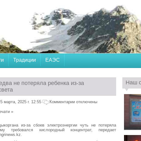
ти
Традиции
ЕАЭС
Наш 
едва не потеряла ребенка из-за
света
 марта, 2025 г. 12:55
Комментарии отключены
ечати »
ыкоргана из-за сбоев электроэнергии чуть не потеряла
ому требовался кислородный концентрат, передает
grinews.kz.