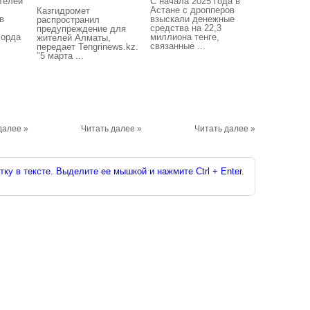
телей
С начала 2025 года в
Астане с дропперов
Казгидромет
в
взыскали денежные
распространил
средства на 22,3
предупреждение для
лорда
миллиона тенге,
жителей Алматы,
связанные ...
передает Tengrinews.kz.
"5 марта ...
далее »
Читать далее »
Читать далее »
ку в тексте. Выделите ее мышкой и нажмите Ctrl + Enter.