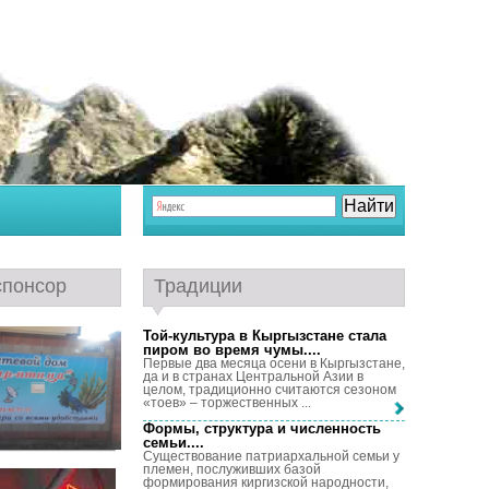
спонсор
Традиции
Той-культура в Кыргызстане стала
пиром во время чумы...
.
Первые два месяца осени в Кыргызстане,
да и в странах Центральной Азии в
целом, традиционно считаются сезоном
«тоев» – торжественных ...
Формы, структура и численность
семьи...
.
Существование патриархальной семьи у
племен, послуживших базой
формирования киргизской народности,