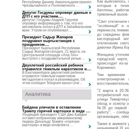
Как выяснилось, 
Республики Данияр Амангельдиев принял
которые в тече
Чрезвычайного и Полномочного ...
баллоны, работа
Депутат Госдумы опроверг данные о
тревожный вызов 
ДТП с его участием...
.
Депутат Госдумы Андрей Гурулев
"Свет отключили 
опроверг информацию о том, что его
"особенный" и н
автомобиль попал в ДТП в Забайкальском
перенесла пневмо
крае. Утром он опубликовал ...
до середины фев
Президент Садыр Жапаров
кислородный апп
поздравил кыргызстанцев с
отключении свет
праздником...
.
девочки Ирина Ко
Президент Кыргызской Республики
Садыр Жапаров сегодня, 21 марта, на
Женщина уточняет
Центральной площади «Ала-Тоо»
выступил с поздравительной речью ...
городской черте
происходит из-з
Двухлетний российский ребенок
Корниенко.
отравился тяжелым наркотиком и...
.
В Екатеринбурге двухлетний ребенок
Тем временем в
отравился тяжелым наркотиком
электроэнергии
метадоном и попал в реанимацию. Об
этом сообщил Telegram-канал Ural ...
восстановительны
"2 марта в 20:3
Аналитика
потребителей по
улицы Темиртеку
обход и осмотр 
Байдена уличили в оставлении
№26 до первой о
Трампу горячей картошки в виде ...
.
работу", - сооб
Уходящий президент США Джо Байден
организацию, обе
оставил избранному американскому
лидеру Дональду Трампу «горячую
Также в акимате 
картошку» в виде конфликта ...
называемой III к