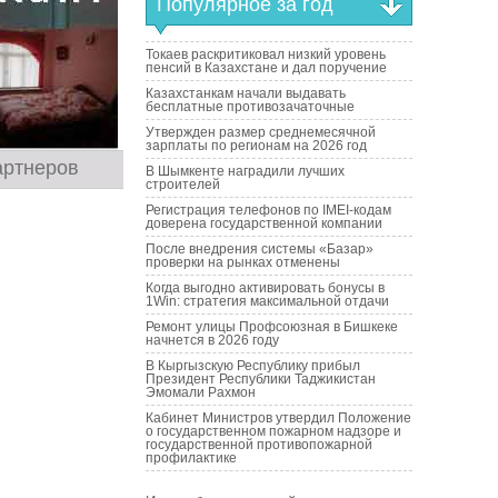
Популярное за год
Токаев раскритиковал низкий уровень
пенсий в Казахстане и дал поручение
Казахстанкам начали выдавать
бесплатные противозачаточные
Утвержден размер среднемесячной
зарплаты по регионам на 2026 год
артнеров
В Шымкенте наградили лучших
строителей
Регистрация телефонов по IMEI-кодам
доверена государственной компании
После внедрения системы «Базар»
проверки на рынках отменены
Когда выгодно активировать бонусы в
1Win: стратегия максимальной отдачи
Ремонт улицы Профсоюзная в Бишкеке
начнется в 2026 году
В Кыргызскую Республику прибыл
Президент Республики Таджикистан
Эмомали Рахмон
Кабинет Министров утвердил Положение
о государственном пожарном надзоре и
государственной противопожарной
профилактике