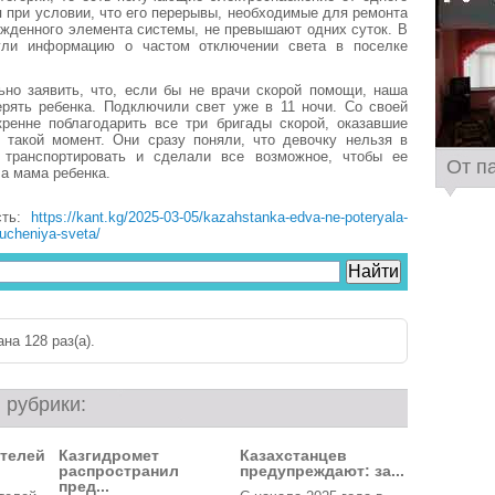
я при условии, что его перерывы, необходимые для ремонта
жденного элемента системы, не превышают одних суток. В
гли информацию о частом отключении света в поселке
ьно заявить, что, если бы не врачи скорой помощи, наша
ерять ребенка. Подключили свет уже в 11 ночи. Со своей
кренне поблагодарить все три бригады скорой, оказавшие
 такой момент. Они сразу поняли, что девочку нельзя в
 транспортировать и сделали все возможное, чтобы ее
От п
ла мама ребенка.
сть:
https://kant.kg/2025-03-05/kazahstanka-edva-ne-poteryala-
yucheniya-sveta/
на 128 раз(a).
 рубрики:
ителей
Казгидромет
Казахстанцев
распространил
предупреждают: за...
пред...