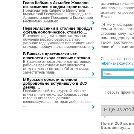
Глава Кабмина Акылбек Жапаров
источника питани
ознакомился с ходом строительс...
.
или замены повре
Председатель Кабинета Министров
акимате опровер
Кыргызской Республики — Руководитель
Еркин.
Администрации Президента Кыргызской
Республики Акылбек ...
"Я могу официал
Первоклассники в столице пройдут
семья могла пот
офтальмологическое, стомато...
.
стороны хочу ис
В течение недели самостоятельного
нам поддержку в
обучения первого семестра этого
таком состоянии
учебного года учащиеся первоклассников
спасти", - отмети
столицы пройдут офтальмологическое, ...
В Бишкеке практически нет
опасности схода селевых потоков...
.
Ссылка на ново
В Бишкеке относительно других горных
rebenka-iz-za-otkl
районов практически нет опасности
схода селевых потоков. Об этом сказал
заместитель главы ...
В Курской области пленили
добровольно вступившую в ВСУ
девуш...
.
Российские войска в Курской области
Новость прочита
взяли в плен несколько бойцов, среди
которых оказалась девушка-
военнослужащая, которая добровольно
...
Еще из этой
Почти 200 вод
большегруз...