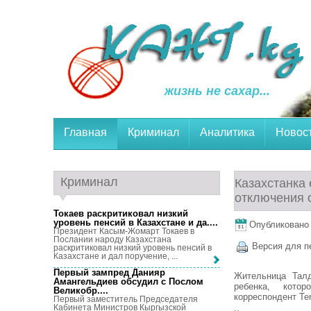
жизнь не сахар...
Главная
Криминал
Аналитика
Новос
Криминал
Казахстанка 
отключения 
Токаев раскритиковал низкий
уровень пенсий в Казахстане и да...
.
Опубликовано 5
Президент Касым-Жомарт Токаев в
Послании народу Казахстана
Версия для п
раскритиковал низкий уровень пенсий в
Казахстане и дал поручение, ...
Первый зампред Данияр
Жительница Талд
Амангельдиев обсудил с Послом
ребенка, котор
Великобр...
.
корреспондент Ten
Первый заместитель Председателя
Кабинета Министров Кыргызской