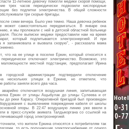
спасти 11-летнюю девочку помогли медики скорой помощи,
ние трех часов периодически подвозили кислородные
ющие без подпитки электричества. В общей сложности
обслуживали три скорые бригады.
после семи вечера. Было уже темно. Наша девочка ребенок
е может самостоятельно передвигаться. В январе она
нию, и мы пролежали с ней в детской областной больнице
раля. После выписки медики предоставили нам на время
арат, который подпитывается электроэнергией. И при
а я запаниковала и вызвала скорую", - рассказала мама
рниенко.
, что на ее улице в поселке Еркин, который относится к
, периодически отключают электричество. Возможно, это
а маломощности местной подстанции, предполагает Ирина
 городской администрации подтвердили отключение
 на нескольких улицах в Еркине, но отметили, что
е работы заняли всего два часа.
6 аварийно отключается воздушная линия, запитывающая
селка Еркин от улицы Ащыбулак до улицы Сулеева и от
лы до реки Карасу. Оперативной бригадой был произведен
оборудования с выявлением повреждение кабеля от школы
сновной опоры. В 22:47 воздушную линию уже ввели в
щили в пресс-службе акимата Талдыкоргана со ссылкой на
спечивающей город электроэнергией.
уточнили, что жители Еркина относятся к потребителям так
атегории, то есть получающие электроснабжение от одного