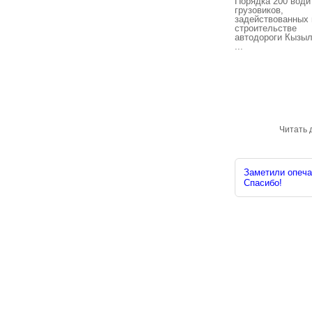
Порядка 200 води
грузовиков,
задействованных 
строительстве
автодороги Кызы
...
Читать 
Заметили опечат
Спасибо!