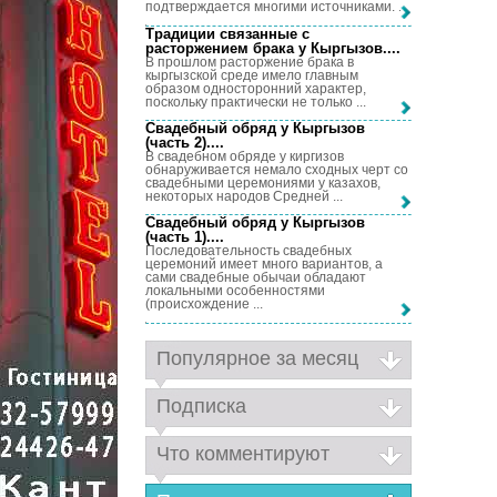
подтверждается многими источниками. ...
Традиции связанные с
расторжением брака у Кыргызов...
.
В прошлом расторжение брака в
кыргызской среде имело главным
образом односторонний характер,
поскольку практически не только ...
Свадебный обряд у Кыргызов
(часть 2)...
.
В свадебном обряде у киргизов
обнаруживается немало сходных черт со
свадебными церемониями у казахов,
некоторых народов Средней ...
Свадебный обряд у Кыргызов
(часть 1)...
.
Последовательность свадебных
церемоний имеет много вариантов, а
сами свадебные обычаи обладают
локальными особенностями
(происхождение ...
Популярное за месяц
Подписка
Что комментируют