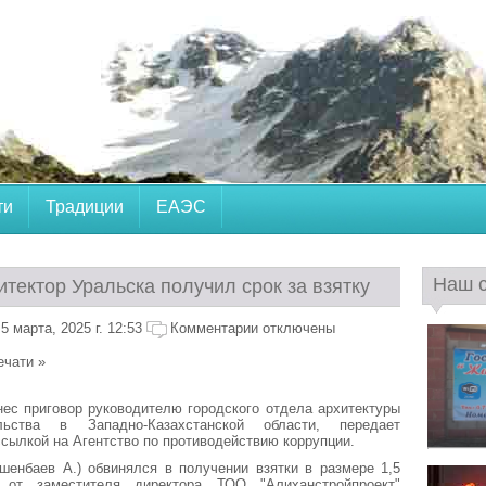
ти
Традиции
ЕАЭС
Наш 
тектор Уральска получил срок за взятку
 марта, 2025 г. 12:53
Комментарии отключены
ечати »
ес приговор руководителю городского отдела архитектуры
льства в Западно-Казахстанской области, передает
 ссылкой на Агентство по противодействию коррупции.
шенбаев А.) обвинялся в получении взятки в размере 1,5
 от заместителя директора ТОО "Алиханстройпроект"