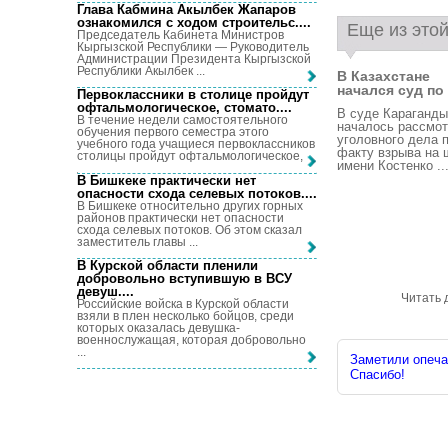
Глава Кабмина Акылбек Жапаров
ознакомился с ходом строительс...
.
Еще из этой
Председатель Кабинета Министров
Кыргызской Республики — Руководитель
Администрации Президента Кыргызской
Республики Акылбек ...
В Казахстане
начался суд по 
Первоклассники в столице пройдут
офтальмологическое, стомато...
.
В суде Караганды
В течение недели самостоятельного
началось рассмо
обучения первого семестра этого
уголовного дела 
учебного года учащиеся первоклассников
факту взрыва на 
столицы пройдут офтальмологическое, ...
имени Костенко ..
В Бишкеке практически нет
опасности схода селевых потоков...
.
В Бишкеке относительно других горных
районов практически нет опасности
схода селевых потоков. Об этом сказал
заместитель главы ...
В Курской области пленили
добровольно вступившую в ВСУ
девуш...
.
Читать 
Российские войска в Курской области
взяли в плен несколько бойцов, среди
которых оказалась девушка-
военнослужащая, которая добровольно
...
Заметили опечат
Спасибо!