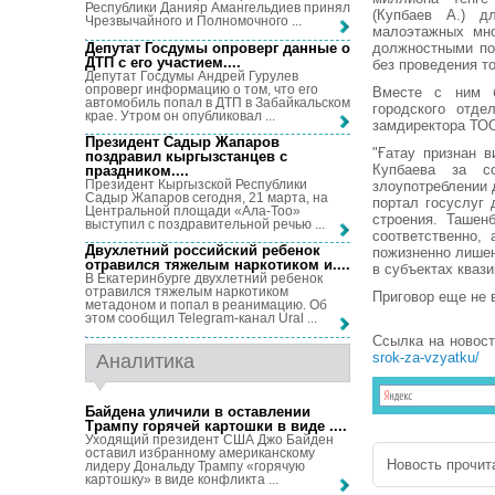
Республики Данияр Амангельдиев принял
(Купбаев А.) д
Чрезвычайного и Полномочного ...
малоэтажных мно
Депутат Госдумы опроверг данные о
должностными по
ДТП с его участием...
.
без проведения то
Депутат Госдумы Андрей Гурулев
опроверг информацию о том, что его
Вместе с ним б
автомобиль попал в ДТП в Забайкальском
городского отде
крае. Утром он опубликовал ...
замдиректора ТО
Президент Садыр Жапаров
"Ғатау признан 
поздравил кыргызстанцев с
Купбаева за с
праздником...
.
Президент Кыргызской Республики
злоупотреблении 
Садыр Жапаров сегодня, 21 марта, на
портал госуслуг 
Центральной площади «Ала-Тоо»
строения. Ташен
выступил с поздравительной речью ...
соответственно,
Двухлетний российский ребенок
пожизненно лишен
отравился тяжелым наркотиком и...
.
в субъектах квази
В Екатеринбурге двухлетний ребенок
отравился тяжелым наркотиком
Приговор еще не 
метадоном и попал в реанимацию. Об
этом сообщил Telegram-канал Ural ...
Ссылка на новос
srok-za-vzyatku/
Аналитика
Байдена уличили в оставлении
Трампу горячей картошки в виде ...
.
Уходящий президент США Джо Байден
оставил избранному американскому
Новость прочита
лидеру Дональду Трампу «горячую
картошку» в виде конфликта ...