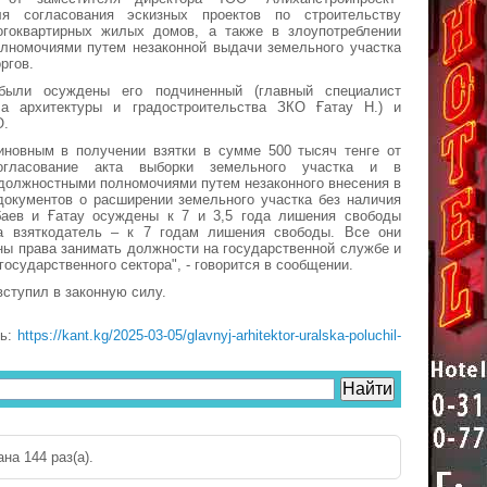
ля согласования эскизных проектов по строительству
гоквартирных жилых домов, а также в злоупотреблении
лномочиями путем незаконной выдачи земельного участка
ргов.
ыли осуждены его подчиненный (главный специалист
ла архитектуры и градостроительства ЗКО Ғатау Н.) и
О.
виновным в получении взятки в сумме 500 тысяч тенге от
огласование акта выборки земельного участка и в
должностными полномочиями путем незаконного внесения в
документов о расширении земельного участка без наличия
баев и Ғатау осуждены к 7 и 3,5 года лишения свободы
 а взяткодатель – к 7 годам лишения свободы. Все они
ы права занимать должности на государственной службе и
государственного сектора", - говорится в сообщении.
вступил в законную силу.
ть:
https://kant.kg/2025-03-05/glavnyj-arhitektor-uralska-poluchil-
на 144 раз(a).