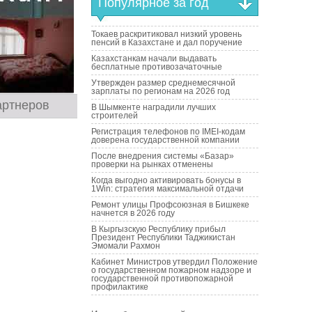
Популярное за год
Токаев раскритиковал низкий уровень
пенсий в Казахстане и дал поручение
Казахстанкам начали выдавать
бесплатные противозачаточные
Утвержден размер среднемесячной
зарплаты по регионам на 2026 год
артнеров
В Шымкенте наградили лучших
строителей
Регистрация телефонов по IMEI-кодам
доверена государственной компании
После внедрения системы «Базар»
проверки на рынках отменены
Когда выгодно активировать бонусы в
1Win: стратегия максимальной отдачи
Ремонт улицы Профсоюзная в Бишкеке
начнется в 2026 году
В Кыргызскую Республику прибыл
Президент Республики Таджикистан
Эмомали Рахмон
Кабинет Министров утвердил Положение
о государственном пожарном надзоре и
государственной противопожарной
профилактике