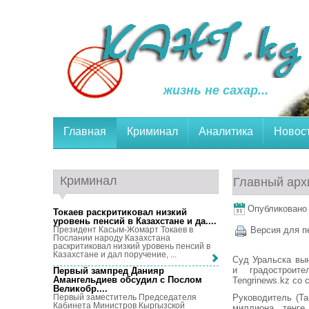
жизнь не сахар...
Главная
Криминал
Аналитика
Новос
Криминал
Главный архи
Опубликовано 5
Токаев раскритиковал низкий
уровень пенсий в Казахстане и да...
.
Президент Касым-Жомарт Токаев в
Версия для п
Послании народу Казахстана
раскритиковал низкий уровень пенсий в
Казахстане и дал поручение, ...
Суд Уральска вын
и градостроите
Первый зампред Данияр
Амангельдиев обсудил с Послом
Tengrinews.kz со
Великобр...
.
Руководитель (Та
Первый заместитель Председателя
Кабинета Министров Кыргызской
миллиона тенге