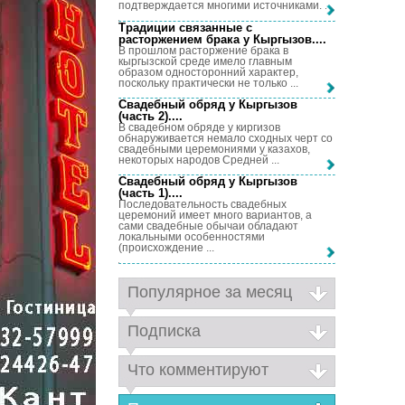
подтверждается многими источниками. ...
Традиции связанные с
расторжением брака у Кыргызов...
.
В прошлом расторжение брака в
кыргызской среде имело главным
образом односторонний характер,
поскольку практически не только ...
Свадебный обряд у Кыргызов
(часть 2)...
.
В свадебном обряде у киргизов
обнаруживается немало сходных черт со
свадебными церемониями у казахов,
некоторых народов Средней ...
Свадебный обряд у Кыргызов
(часть 1)...
.
Последовательность свадебных
церемоний имеет много вариантов, а
сами свадебные обычаи обладают
локальными особенностями
(происхождение ...
Популярное за месяц
Подписка
Что комментируют