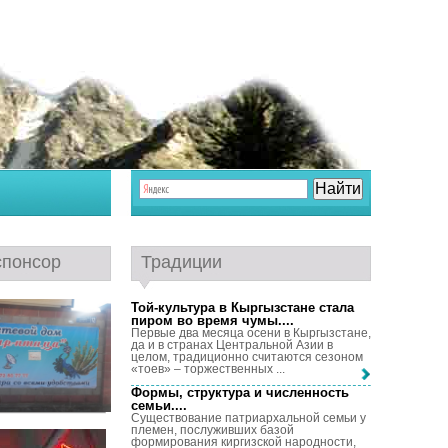
спонсор
Традиции
Той-культура в Кыргызстане стала
пиром во время чумы...
.
Первые два месяца осени в Кыргызстане,
да и в странах Центральной Азии в
целом, традиционно считаются сезоном
«тоев» – торжественных ...
Формы, структура и численность
семьи...
.
Существование патриархальной семьи у
племен, послуживших базой
формирования киргизской народности,