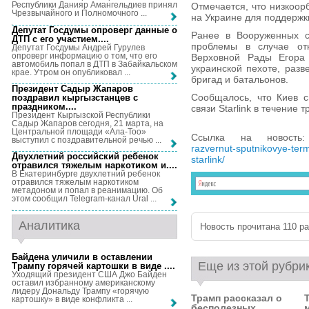
Республики Данияр Амангельдиев принял
Отмечается, что низкоор
Чрезвычайного и Полномочного ...
на Украине для поддержк
Депутат Госдумы опроверг данные о
Ранее в Вооруженных с
ДТП с его участием...
.
проблемы в случае отк
Депутат Госдумы Андрей Гурулев
опроверг информацию о том, что его
Верховной Рады Егора 
автомобиль попал в ДТП в Забайкальском
украинской пехоте, разв
крае. Утром он опубликовал ...
бригад и батальонов.
Президент Садыр Жапаров
Сообщалось, что Киев с
поздравил кыргызстанцев с
праздником...
.
связи Starlink в течение 
Президент Кыргызской Республики
Садыр Жапаров сегодня, 21 марта, на
Центральной площади «Ала-Тоо»
Ссылка на новост
выступил с поздравительной речью ...
razvernut-sputnikovye-term
Двухлетний российский ребенок
starlink/
отравился тяжелым наркотиком и...
.
В Екатеринбурге двухлетний ребенок
отравился тяжелым наркотиком
метадоном и попал в реанимацию. Об
этом сообщил Telegram-канал Ural ...
Аналитика
Новость прочитана 110 раз
Байдена уличили в оставлении
Еще из этой рубри
Трампу горячей картошки в виде ...
.
Уходящий президент США Джо Байден
оставил избранному американскому
лидеру Дональду Трампу «горячую
Трамп рассказал о
картошку» в виде конфликта ...
бесполезных ...