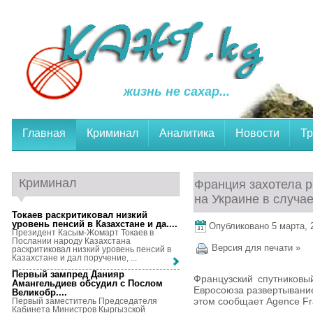
жизнь не сахар...
Главная
Криминал
Аналитика
Новости
Тр
Криминал
Франция захотела 
на Украине в случае
Токаев раскритиковал низкий
уровень пенсий в Казахстане и да...
.
Опубликовано 5 марта, 2
Президент Касым-Жомарт Токаев в
Послании народу Казахстана
Версия для печати »
раскритиковал низкий уровень пенсий в
Казахстане и дал поручение, ...
Первый зампред Данияр
Французский спутниковый
Амангельдиев обсудил с Послом
Евросоюза развертывани
Великобр...
.
этом сообщает Agence Fr
Первый заместитель Председателя
Кабинета Министров Кыргызской