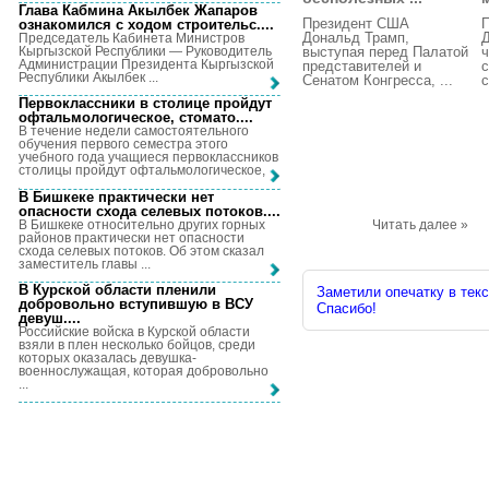
Глава Кабмина Акылбек Жапаров
Президент США
ознакомился с ходом строительс...
.
Дональд Трамп,
Д
Председатель Кабинета Министров
Кыргызской Республики — Руководитель
выступая перед Палатой
Администрации Президента Кыргызской
представителей и
с
Республики Акылбек ...
Сенатом Конгресса, ...
с
Первоклассники в столице пройдут
офтальмологическое, стомато...
.
В течение недели самостоятельного
обучения первого семестра этого
учебного года учащиеся первоклассников
столицы пройдут офтальмологическое, ...
В Бишкеке практически нет
опасности схода селевых потоков...
.
В Бишкеке относительно других горных
Читать далее »
районов практически нет опасности
схода селевых потоков. Об этом сказал
заместитель главы ...
В Курской области пленили
Заметили опечатку в текс
добровольно вступившую в ВСУ
Спасибо!
девуш...
.
Российские войска в Курской области
взяли в плен несколько бойцов, среди
которых оказалась девушка-
военнослужащая, которая добровольно
...