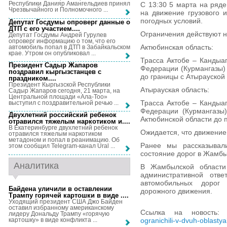
Республики Данияр Амангельдиев принял
С 13:30 5 марта на ряде
Чрезвычайного и Полномочного ...
на движение грузового 
погодных условий.
Депутат Госдумы опроверг данные о
ДТП с его участием...
.
Ограничения действуют н
Депутат Госдумы Андрей Гурулев
опроверг информацию о том, что его
Актюбинская область:
автомобиль попал в ДТП в Забайкальском
крае. Утром он опубликовал ...
Трасса Актобе – Кандыа
Президент Садыр Жапаров
Федерации (Курмангазы) 
поздравил кыргызстанцев с
до границы с Атырауской 
праздником...
.
Президент Кыргызской Республики
Атырауская область:
Садыр Жапаров сегодня, 21 марта, на
Центральной площади «Ала-Тоо»
Трасса Актобе – Кандыа
выступил с поздравительной речью ...
Федерации (Курмангазы)
Двухлетний российский ребенок
Актюбинской области до 
отравился тяжелым наркотиком и...
.
В Екатеринбурге двухлетний ребенок
Ожидается, что движение 
отравился тяжелым наркотиком
метадоном и попал в реанимацию. Об
Ранее мы рассказывали
этом сообщил Telegram-канал Ural ...
состояние дорог в Жамбы
Аналитика
В Жамбылской области
административной отве
автомобильных дорог 
Байдена уличили в оставлении
дорожного движения.
Трампу горячей картошки в виде ...
.
Уходящий президент США Джо Байден
оставил избранному американскому
Ссылка на новость
лидеру Дональду Трампу «горячую
картошку» в виде конфликта ...
ogranichili-v-dvuh-oblasty