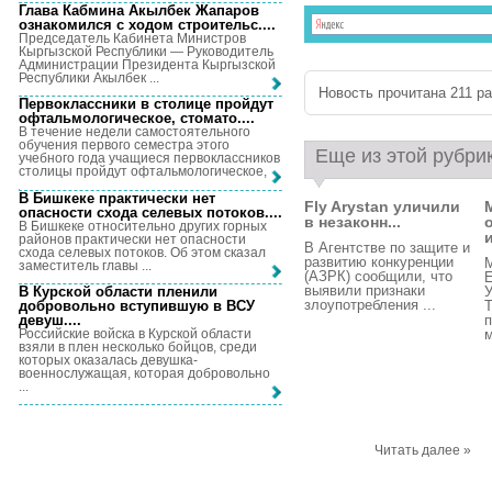
Глава Кабмина Акылбек Жапаров
ознакомился с ходом строительс...
.
Председатель Кабинета Министров
Кыргызской Республики — Руководитель
Администрации Президента Кыргызской
Республики Акылбек ...
Новость прочитана 211 раз
Первоклассники в столице пройдут
офтальмологическое, стомато...
.
В течение недели самостоятельного
обучения первого семестра этого
Еще из этой рубри
учебного года учащиеся первоклассников
столицы пройдут офтальмологическое, ...
В Бишкеке практически нет
Fly Arystan уличили
опасности схода селевых потоков...
.
в незаконн...
В Бишкеке относительно других горных
и
районов практически нет опасности
В Агентстве по защите и
схода селевых потоков. Об этом сказал
развитию конкуренции
заместитель главы ...
(АЗРК) сообщили, что
Е
выявили признаки
В Курской области пленили
У
злоупотребления ...
добровольно вступившую в ВСУ
Т
девуш...
.
п
Российские войска в Курской области
м
взяли в плен несколько бойцов, среди
которых оказалась девушка-
военнослужащая, которая добровольно
...
Читать далее »