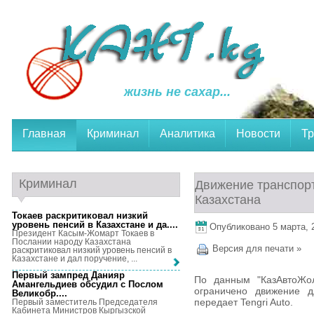
жизнь не сахар...
Главная
Криминал
Аналитика
Новости
Тр
Криминал
Движение транспорт
Казахстана
Токаев раскритиковал низкий
уровень пенсий в Казахстане и да...
.
Опубликовано 5 марта, 2
Президент Касым-Жомарт Токаев в
Послании народу Казахстана
Версия для печати »
раскритиковал низкий уровень пенсий в
Казахстане и дал поручение, ...
Первый зампред Данияр
По данным "КазАвтоЖол
Амангельдиев обсудил с Послом
ограничено движение д
Великобр...
.
передает Tengri Auto.
Первый заместитель Председателя
Кабинета Министров Кыргызской