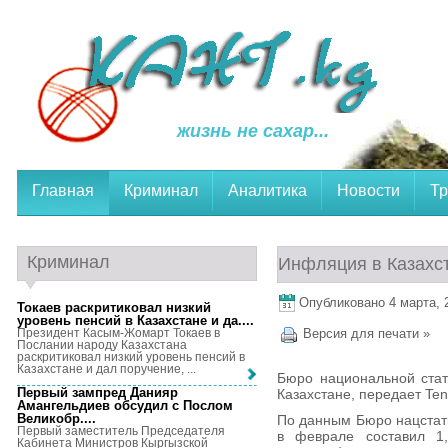
жизнь не сахар...
Главная
Криминал
Аналитика
Новости
Тр
Криминал
Инфляция в Казахс
Опубликовано 4 марта, 2
Токаев раскритиковал низкий
уровень пенсий в Казахстане и да...
.
Президент Касым-Жомарт Токаев в
Версия для печати »
Послании народу Казахстана
раскритиковал низкий уровень пенсий в
Казахстане и дал поручение, ...
Бюро национальной стат
Первый зампред Данияр
Казахстане, передает Ten
Амангельдиев обсудил с Послом
Великобр...
.
По данным Бюро нацстати
Первый заместитель Председателя
в феврале составил 1
Кабинета Министров Кыргызской