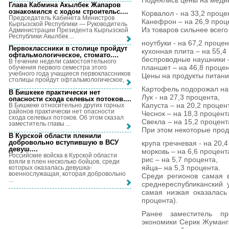
Поднялись цены на меди
Глава Кабмина Акылбек Жапаров
ознакомился с ходом строительс...
.
Корвалол - на 33,2 проце
Председатель Кабинета Министров
Канефрон – на 26,9 проц
Кыргызской Республики — Руководитель
Из товаров сильнее всег
Администрации Президента Кыргызской
Республики Акылбек ...
ноутбуки - на 67,2 процен
Первоклассники в столице пройдут
кухонная плита – на 55,4
офтальмологическое, стомато...
.
беспроводные наушники –
В течение недели самостоятельного
планшет – на 46,8 процен
обучения первого семестра этого
учебного года учащиеся первоклассников
Цены на продукты питани
столицы пройдут офтальмологическое, ...
Картофель подорожал на 
В Бишкеке практически нет
Лук - на 27,3 процента,
опасности схода селевых потоков...
.
Капуста – на 20,2 процен
В Бишкеке относительно других горных
районов практически нет опасности
Чеснок – на 18,3 процент
схода селевых потоков. Об этом сказал
Свекла – на 15,2 процент
заместитель главы ...
При этом некоторые проду
В Курской области пленили
добровольно вступившую в ВСУ
крупа гречневая - на 20,4
девуш...
.
морковь – на 6,6 процент
Российские войска в Курской области
рис – на 5,7 процента,
взяли в плен несколько бойцов, среди
яйца– на 5,3 процента.
которых оказалась девушка-
военнослужащая, которая добровольно
Среди регионов самая 
...
среднереспубликанский у
самая низкая оказалась
процента).
Ранее заместитель пр
экономики Серик Жуманга