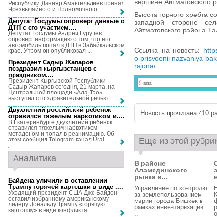
вершине Айтматовского р
Республики Данияр Амангельдиев принял
Чрезвычайного и Полномочного ...
Высота горного хребта с
Депутат Госдумы опроверг данные о
западной стороне се
ДТП с его участием...
.
Айтматовского района Та
Депутат Госдумы Андрей Гурулев
опроверг информацию о том, что его
автомобиль попал в ДТП в Забайкальском
Ссылка на новость:
http
крае. Утром он опубликовал ...
o-prisvoenii-nazvaniya-ba
Президент Садыр Жапаров
rajona/
поздравил кыргызстанцев с
праздником...
.
Президент Кыргызской Республики
Садыр Жапаров сегодня, 21 марта, на
Центральной площади «Ала-Тоо»
выступил с поздравительной речью ...
Двухлетний российский ребенок
Новость прочитана 410 ра
отравился тяжелым наркотиком и...
.
В Екатеринбурге двухлетний ребенок
отравился тяжелым наркотиком
метадоном и попал в реанимацию. Об
Еще из этой рубри
этом сообщил Telegram-канал Ural ...
Аналитика
В районе
Аламединского
рынка в...
в
Байдена уличили в оставлении
Трампу горячей картошки в виде ...
.
Управление по контролю
Н
Уходящий президент США Джо Байден
за землепользованием
К
оставил избранному американскому
мэрии города Бишкек в
ф
лидеру Дональду Трампу «горячую
рамках инвентаризации
р
картошку» в виде конфликта ...
...
о