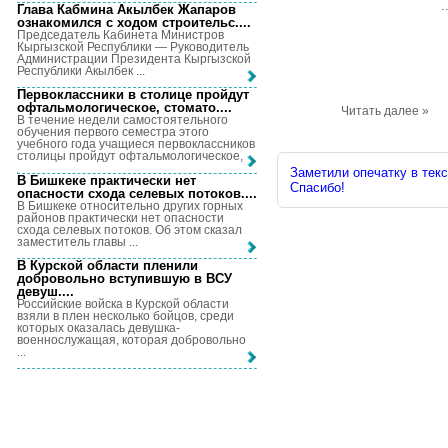
.
Глава Кабмина Акылбек Жапаров
ознакомился с ходом строительс...
.
Председатель Кабинета Министров
Кыргызской Республики — Руководитель
Администрации Президента Кыргызской
Республики Акылбек ...
Первоклассники в столице пройдут
офтальмологическое, стомато...
.
Читать далее »
В течение недели самостоятельного
обучения первого семестра этого
учебного года учащиеся первоклассников
столицы пройдут офтальмологическое, ...
Заметили опечатку в текс
В Бишкеке практически нет
Спасибо!
опасности схода селевых потоков...
.
В Бишкеке относительно других горных
районов практически нет опасности
схода селевых потоков. Об этом сказал
заместитель главы ...
В Курской области пленили
добровольно вступившую в ВСУ
девуш...
.
Российские войска в Курской области
взяли в плен несколько бойцов, среди
которых оказалась девушка-
военнослужащая, которая добровольно
...