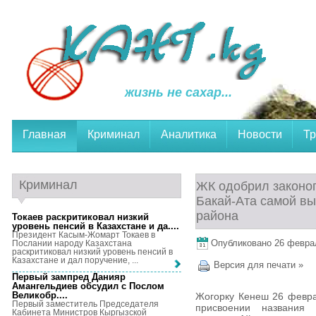
жизнь не сахар...
Главная
Криминал
Аналитика
Новости
Тр
Криминал
ЖК одобрил законоп
Бакай-Ата самой вы
района
Токаев раскритиковал низкий
уровень пенсий в Казахстане и да...
.
Президент Касым-Жомарт Токаев в
Опубликовано 26 февраля
Послании народу Казахстана
раскритиковал низкий уровень пенсий в
Казахстане и дал поручение, ...
Версия для печати »
Первый зампред Данияр
Амангельдиев обсудил с Послом
Великобр...
.
Жогорку Кенеш 26 февра
Первый заместитель Председателя
присвоении названия
Кабинета Министров Кыргызской