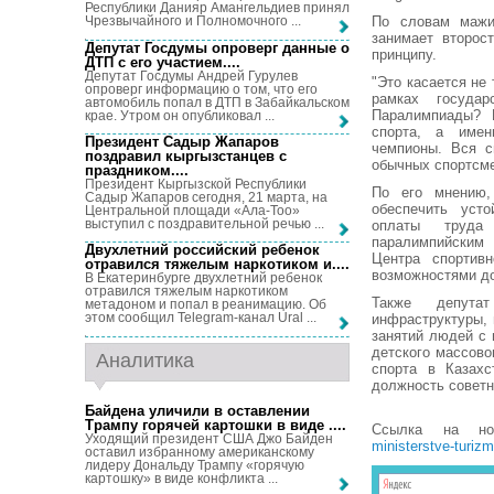
Республики Данияр Амангельдиев принял
По словам мажил
Чрезвычайного и Полномочного ...
занимает второс
Депутат Госдумы опроверг данные о
принципу.
ДТП с его участием...
.
Депутат Госдумы Андрей Гурулев
"Это касается не
опроверг информацию о том, что его
рамках государ
автомобиль попал в ДТП в Забайкальском
Паралимпиады? 
крае. Утром он опубликовал ...
спорта, а имен
Президент Садыр Жапаров
чемпионы. Вся с
поздравил кыргызстанцев с
обычных спортсме
праздником...
.
Президент Кыргызской Республики
По его мнению,
Садыр Жапаров сегодня, 21 марта, на
обеспечить усто
Центральной площади «Ала-Тоо»
выступил с поздравительной речью ...
оплаты труда
паралимпийским
Двухлетний российский ребенок
Центра спортив
отравился тяжелым наркотиком и...
.
возможностями до
В Екатеринбурге двухлетний ребенок
отравился тяжелым наркотиком
Также депутат
метадоном и попал в реанимацию. Об
этом сообщил Telegram-канал Ural ...
инфраструктуры,
занятий людей с 
детского массово
Аналитика
спорта в Казахс
должность советн
Байдена уличили в оставлении
Трампу горячей картошки в виде ...
.
Ссылка на н
Уходящий президент США Джо Байден
ministerstve-turizm
оставил избранному американскому
лидеру Дональду Трампу «горячую
картошку» в виде конфликта ...