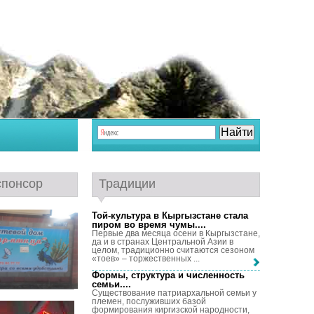
спонсор
Традиции
Той-культура в Кыргызстане стала
пиром во время чумы...
.
Первые два месяца осени в Кыргызстане,
да и в странах Центральной Азии в
целом, традиционно считаются сезоном
«тоев» – торжественных ...
Формы, структура и численность
семьи...
.
Существование патриархальной семьи у
племен, послуживших базой
формирования киргизской народности,