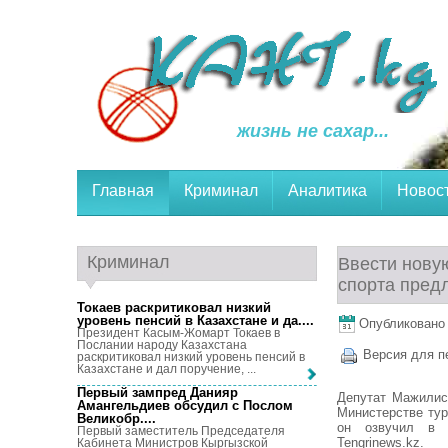
жизнь не сахар...
Главная
Криминал
Аналитика
Новос
Криминал
Ввести нову
спорта пред
Токаев раскритиковал низкий
уровень пенсий в Казахстане и да...
.
Опубликовано 
Президент Касым-Жомарт Токаев в
Послании народу Казахстана
Версия для п
раскритиковал низкий уровень пенсий в
Казахстане и дал поручение, ...
Первый зампред Данияр
Депутат Мажилис
Амангельдиев обсудил с Послом
Министерстве ту
Великобр...
.
он озвучил в с
Первый заместитель Председателя
Tengrinews.kz.
Кабинета Министров Кыргызской