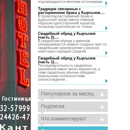
подтверждается многими источниками. ...
Традиции связанные с
расторжением брака у Кыргызов...
.
В прошлом расторжение брака в
кыргызской среде имело главным
образом односторонний характер,
поскольку практически не только ...
Свадебный обряд у Кыргызов
(часть 2)...
.
В свадебном обряде у киргизов
обнаруживается немало сходных черт со
свадебными церемониями у казахов,
некоторых народов Средней ...
Свадебный обряд у Кыргызов
(часть 1)...
.
Последовательность свадебных
церемоний имеет много вариантов, а
сами свадебные обычаи обладают
локальными особенностями
(происхождение ...
Популярное за месяц
Подписка
Что комментируют