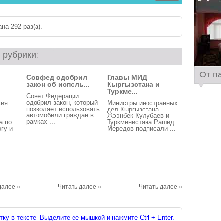
на 292 раз(a).
 рубрики:
От п
Совфед одобрил
Главы МИД
закон об исполь...
Кыргызстана и
Туркме...
Совет Федерации
одобрил закон, который
сия
Министры иностранных
позволяет использовать
дел Кыргызстана
автомобили граждан в
Жээнбек Кулубаев и
рамках ...
а по
Туркменистана Рашид
гу и
Мередов подписали ...
далее »
Читать далее »
Читать далее »
ку в тексте. Выделите ее мышкой и нажмите Ctrl + Enter.