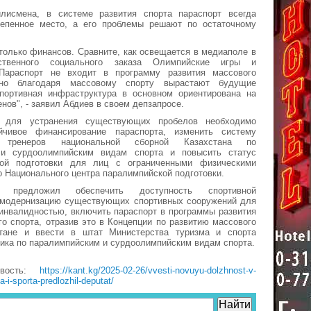
исмена, в системе развития спорта параспорт всегда
тепенное место, а его проблемы решают по остаточному
 только финансов. Сравните, как освещается в медиаполе в
ственного социального заказа Олимпийские игры и
Параспорт не входит в программу развития массового
но благодаря массовому спорту вырастают будущие
портивная инфраструктура в основном ориентирована на
нов", - заявил Абдиев в своем депзапросе.
 для устранения существующих пробелов необходимо
йчивое финансирование параспорта, изменить систему
 тренеров национальной сборной Казахстана по
 и сурдоолимпийским видам спорта и повысить статус
ной подготовки для лиц с ограниченными физическими
 Национального центра паралимпийской подготовки.
 предложил обеспечить доступность спортивной
 модернизацию существующих спортивных сооружений для
инвалидностью, включить параспорт в программы развития
го спорта, отразив это в Концепции по развитию массового
тане и ввести в штат Министерства туризма и спорта
ика по паралимпийским и сурдоолимпийским видам спорта.
овость:
https://kant.kg/2025-02-26/vvesti-novuyu-dolzhnost-v-
a-i-sporta-predlozhil-deputat/