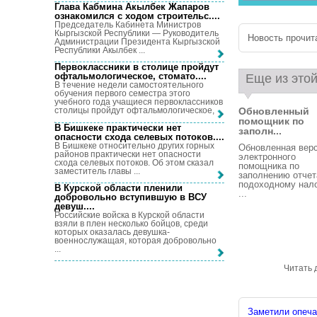
Глава Кабмина Акылбек Жапаров
ознакомился с ходом строительс...
.
Председатель Кабинета Министров
Кыргызской Республики — Руководитель
Новость прочита
Администрации Президента Кыргызской
Республики Акылбек ...
Первоклассники в столице пройдут
офтальмологическое, стомато...
.
Еще из этой
В течение недели самостоятельного
обучения первого семестра этого
учебного года учащиеся первоклассников
Обновленный
столицы пройдут офтальмологическое, ...
помощник по
В Бишкеке практически нет
заполн...
опасности схода селевых потоков...
.
В Бишкеке относительно других горных
Обновленная вер
районов практически нет опасности
электронного
схода селевых потоков. Об этом сказал
помощника по
заместитель главы ...
заполнению отчет
подоходному нало
В Курской области пленили
...
добровольно вступившую в ВСУ
девуш...
.
Российские войска в Курской области
взяли в плен несколько бойцов, среди
которых оказалась девушка-
военнослужащая, которая добровольно
...
Читать 
Заметили опечат