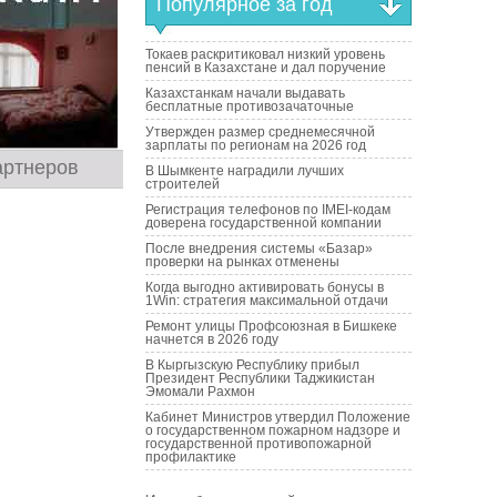
Популярное за год
Токаев раскритиковал низкий уровень
пенсий в Казахстане и дал поручение
Казахстанкам начали выдавать
бесплатные противозачаточные
Утвержден размер среднемесячной
зарплаты по регионам на 2026 год
артнеров
В Шымкенте наградили лучших
строителей
Регистрация телефонов по IMEI-кодам
доверена государственной компании
После внедрения системы «Базар»
проверки на рынках отменены
Когда выгодно активировать бонусы в
1Win: стратегия максимальной отдачи
Ремонт улицы Профсоюзная в Бишкеке
начнется в 2026 году
В Кыргызскую Республику прибыл
Президент Республики Таджикистан
Эмомали Рахмон
Кабинет Министров утвердил Положение
о государственном пожарном надзоре и
государственной противопожарной
профилактике