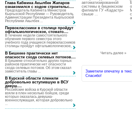
автоматизированной
Б
Глава Кабмина Акылбек Жапаров
системы в бишкекском
о
ознакомился с ходом строительс...
.
филиале ГУ «Кадастр»
Председатель Кабинета Министров
Кыргызской Республики — Руководитель
свыше ...
с
Администрации Президента Кыргызской
а
Республики Акылбек ...
Первоклассники в столице пройдут
офтальмологическое, стомато...
.
В течение недели самостоятельного
обучения первого семестра этого
учебного года учащиеся первоклассников
столицы пройдут офтальмологическое, ...
В Бишкеке практически нет
Читать далее »
опасности схода селевых потоков...
.
В Бишкеке относительно других горных
районов практически нет опасности
схода селевых потоков. Об этом сказал
Заметили опечатку в текс
заместитель главы ...
Спасибо!
В Курской области пленили
добровольно вступившую в ВСУ
девуш...
.
Российские войска в Курской области
взяли в плен несколько бойцов, среди
которых оказалась девушка-
военнослужащая, которая добровольно
...