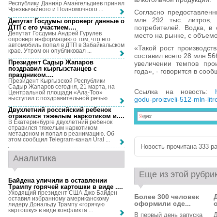
Республики Данияр Амангельдиев принял
Чрезвычайного и Полномочного ...
Согласно предоставленн
млн 292 тыс. литров, 
Депутат Госдумы опроверг данные о
ДТП с его участием...
.
потребителей. Водка, в
Депутат Госдумы Андрей Гурулев
место на рынке, с объемо
опроверг информацию о том, что его
автомобиль попал в ДТП в Забайкальском
«Такой рост производст
крае. Утром он опубликовал ...
составил всего 28 млн 56
Президент Садыр Жапаров
увеличении темпов прои
поздравил кыргызстанцев с
года», - говорится в соо
праздником...
.
Президент Кыргызской Республики
Садыр Жапаров сегодня, 21 марта, на
Ссылка на новость:
Центральной площади «Ала-Тоо»
выступил с поздравительной речью ...
godu-proizveli-512-mln-litr
Двухлетний российский ребенок
отравился тяжелым наркотиком и...
.
В Екатеринбурге двухлетний ребенок
отравился тяжелым наркотиком
метадоном и попал в реанимацию. Об
этом сообщил Telegram-канал Ural ...
Новость прочитана 333 ра
Аналитика
Еще из этой рубри
Байдена уличили в оставлении
Трампу горячей картошки в виде ...
.
Уходящий президент США Джо Байден
Более 300 человек
оставил избранному американскому
оформили сде...
лидеру Дональду Трампу «горячую
картошку» в виде конфликта ...
В первый день запуска
Д