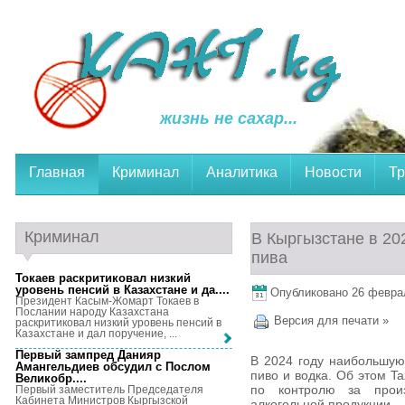
жизнь не сахар...
Главная
Криминал
Аналитика
Новости
Тр
Криминал
В Кыргызстане в 20
пива
Токаев раскритиковал низкий
уровень пенсий в Казахстане и да...
.
Опубликовано 26 февраля
Президент Касым-Жомарт Токаев в
Послании народу Казахстана
Версия для печати »
раскритиковал низкий уровень пенсий в
Казахстане и дал поручение, ...
Первый зампред Данияр
В 2024 году наибольшую
Амангельдиев обсудил с Послом
пиво и водка. Об этом T
Великобр...
.
по контролю за произ
Первый заместитель Председателя
Кабинета Министров Кыргызской
алкогольной продукции.