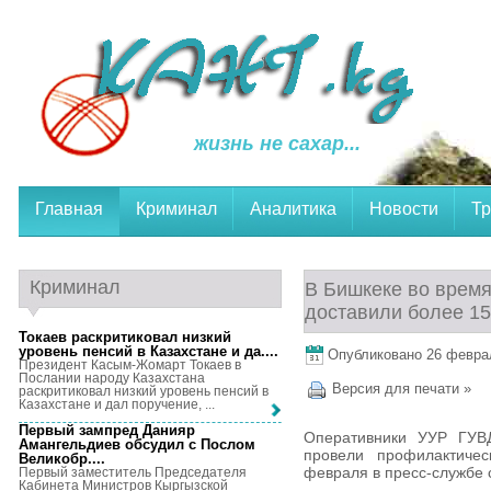
жизнь не сахар...
Главная
Криминал
Аналитика
Новости
Тр
Криминал
В Бишкеке во врем
доставили более 1
Токаев раскритиковал низкий
уровень пенсий в Казахстане и да...
.
Опубликовано 26 февраля
Президент Касым-Жомарт Токаев в
Послании народу Казахстана
Версия для печати »
раскритиковал низкий уровень пенсий в
Казахстане и дал поручение, ...
Первый зампред Данияр
Оперативники УУР ГУВ
Амангельдиев обсудил с Послом
провели профилактиче
Великобр...
.
февраля в пресс-службе 
Первый заместитель Председателя
Кабинета Министров Кыргызской