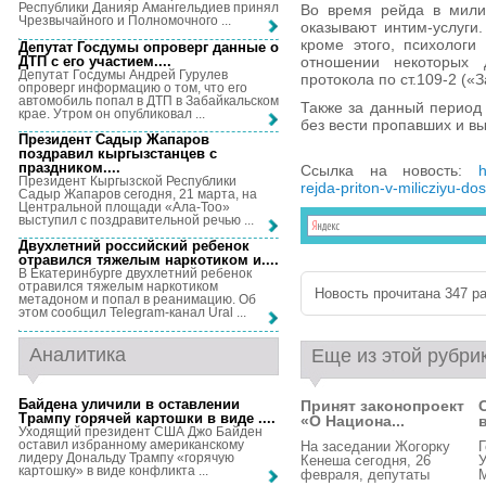
Республики Данияр Амангельдиев принял
Во время рейда в мили
Чрезвычайного и Полномочного ...
оказывают интим-услуги
кроме этого, психологи
Депутат Госдумы опроверг данные о
ДТП с его участием...
.
отношении некоторых 
Депутат Госдумы Андрей Гурулев
протокола по ст.109-2 («
опроверг информацию о том, что его
автомобиль попал в ДТП в Забайкальском
Также за данный период
крае. Утром он опубликовал ...
без вести пропавших и в
Президент Садыр Жапаров
поздравил кыргызстанцев с
праздником...
.
Ссылка на новость:
h
Президент Кыргызской Республики
rejda-priton-v-milicziyu-do
Садыр Жапаров сегодня, 21 марта, на
Центральной площади «Ала-Тоо»
выступил с поздравительной речью ...
Двухлетний российский ребенок
отравился тяжелым наркотиком и...
.
В Екатеринбурге двухлетний ребенок
отравился тяжелым наркотиком
Новость прочитана 347 ра
метадоном и попал в реанимацию. Об
этом сообщил Telegram-канал Ural ...
Аналитика
Еще из этой рубри
Байдена уличили в оставлении
Принят законопроект
Трампу горячей картошки в виде ...
.
«О Национа...
Уходящий президент США Джо Байден
оставил избранному американскому
На заседании Жогорку
Г
лидеру Дональду Трампу «горячую
Кенеша сегодня, 26
картошку» в виде конфликта ...
февраля, депутаты