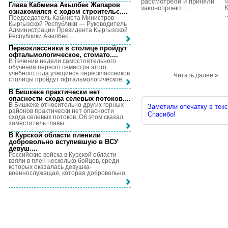
рассмотрели и приняли
ч
Глава Кабмина Акылбек Жапаров
законопроект ...
К
ознакомился с ходом строительс...
.
.
Председатель Кабинета Министров
Кыргызской Республики — Руководитель
Администрации Президента Кыргызской
Республики Акылбек ...
Первоклассники в столице пройдут
офтальмологическое, стомато...
.
В течение недели самостоятельного
обучения первого семестра этого
учебного года учащиеся первоклассников
Читать далее »
столицы пройдут офтальмологическое, ...
В Бишкеке практически нет
опасности схода селевых потоков...
.
В Бишкеке относительно других горных
Заметили опечатку в текс
районов практически нет опасности
Спасибо!
схода селевых потоков. Об этом сказал
заместитель главы ...
В Курской области пленили
добровольно вступившую в ВСУ
девуш...
.
Российские войска в Курской области
взяли в плен несколько бойцов, среди
которых оказалась девушка-
военнослужащая, которая добровольно
...