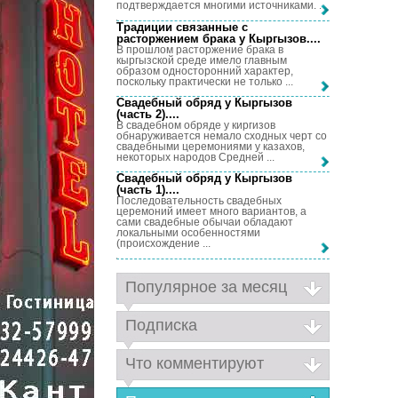
подтверждается многими источниками. ...
Традиции связанные с
расторжением брака у Кыргызов...
.
В прошлом расторжение брака в
кыргызской среде имело главным
образом односторонний характер,
поскольку практически не только ...
Свадебный обряд у Кыргызов
(часть 2)...
.
В свадебном обряде у киргизов
обнаруживается немало сходных черт со
свадебными церемониями у казахов,
некоторых народов Средней ...
Свадебный обряд у Кыргызов
(часть 1)...
.
Последовательность свадебных
церемоний имеет много вариантов, а
сами свадебные обычаи обладают
локальными особенностями
(происхождение ...
Популярное за месяц
Подписка
Что комментируют