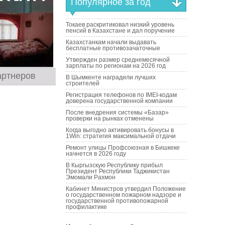
Популярное за год
Токаев раскритиковал низкий уровень
пенсий в Казахстане и дал поручение
Казахстанкам начали выдавать
бесплатные противозачаточные
Утвержден размер среднемесячной
зарплаты по регионам на 2026 год
артнеров
В Шымкенте наградили лучших
строителей
Регистрация телефонов по IMEI-кодам
доверена государственной компании
После внедрения системы «Базар»
проверки на рынках отменены
Когда выгодно активировать бонусы в
1Win: стратегия максимальной отдачи
Ремонт улицы Профсоюзная в Бишкеке
начнется в 2026 году
В Кыргызскую Республику прибыл
Президент Республики Таджикистан
Эмомали Рахмон
Кабинет Министров утвердил Положение
о государственном пожарном надзоре и
государственной противопожарной
профилактике