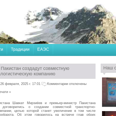
ти
Традиции
ЕАЭС
Наш 
и Пакистан создадут совместную
-логистическую компанию
26 февраля, 2025 г. 17:01
Комментарии отключены
ечати »
истана Шавкат Мирзиёев и премьер-министр Пакистана
договорились о создании совместной транспортно-
омпании, целью которой станет увеличение в том числе
зооборота. Об этом говорилось на встрече глав обоих