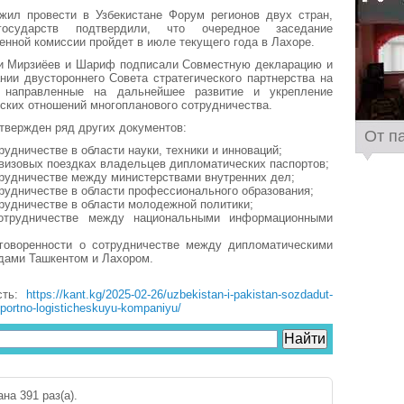
жил провести в Узбекистане Форум регионов двух стран,
осударств подтвердили, что очередное заседание
нной комиссии пройдет в июле текущего года в Лахоре.
чи Мирзиёев и Шариф подписали Совместную декларацию и
нии двустороннего Совета стратегического партнерства на
 направленные на дальнейшее развитие и укрепление
нских отношений многопланового сотрудничества.
утвержден ряд других документов:
От п
удничестве в области науки, техники и инноваций;
визовых поездках владельцев дипломатических паспортов;
рудничестве между министерствами внутренних дел;
рудничестве в области профессионального образования;
рудничестве в области молодежной политики;
отрудничестве между национальными информационными
говоренности о сотрудничестве между дипломатическими
дами Ташкентом и Лахором.
сть:
https://kant.kg/2025-02-26/uzbekistan-i-pakistan-sozdadut-
portno-logisticheskuyu-kompaniyu/
на 391 раз(a).