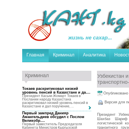
жизнь не сахар...
Главная
Криминал
Аналитика
Новос
Криминал
Узбекистан 
транспортно
Токаев раскритиковал низкий
уровень пенсий в Казахстане и да...
.
Опубликовано 
Президент Касым-Жомарт Токаев в
Послании народу Казахстана
Версия для п
раскритиковал низкий уровень пенсий в
Казахстане и дал поручение, ...
Первый зампред Данияр
Президент Узбек
Амангельдиев обсудил с Послом
Шахбаз Шариф 
Великобр...
.
логистической к
Первый заместитель Председателя
транзитного гру
Кабинета Министров Кыргызской