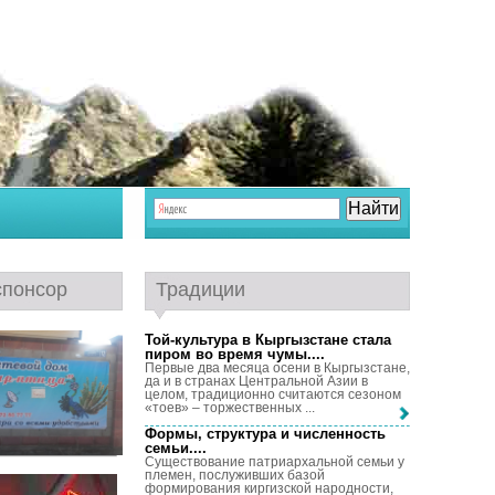
спонсор
Традиции
Той-культура в Кыргызстане стала
пиром во время чумы...
.
Первые два месяца осени в Кыргызстане,
да и в странах Центральной Азии в
целом, традиционно считаются сезоном
«тоев» – торжественных ...
Формы, структура и численность
семьи...
.
Существование патриархальной семьи у
племен, послуживших базой
формирования киргизской народности,