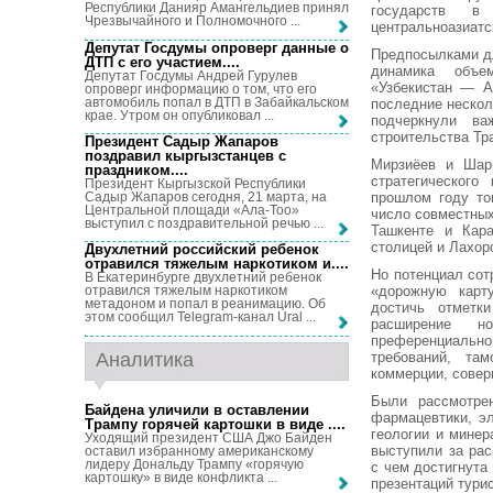
Республики Данияр Амангельдиев принял
государств в 
Чрезвычайного и Полномочного ...
центральноазиатс
Депутат Госдумы опроверг данные о
Предпосылками д
ДТП с его участием...
.
динамика объе
Депутат Госдумы Андрей Гурулев
«Узбекистан — А
опроверг информацию о том, что его
автомобиль попал в ДТП в Забайкальском
последние нескол
крае. Утром он опубликовал ...
подчеркнули ва
строительства Тр
Президент Садыр Жапаров
поздравил кыргызстанцев с
Мирзиёев и Шар
праздником...
.
стратегическог
Президент Кыргызской Республики
Садыр Жапаров сегодня, 21 марта, на
прошлом году то
Центральной площади «Ала-Тоо»
число совместных
выступил с поздравительной речью ...
Ташкенте и Кара
столицей и Лахор
Двухлетний российский ребенок
отравился тяжелым наркотиком и...
.
Но потенциал сот
В Екатеринбурге двухлетний ребенок
«дорожную карт
отравился тяжелым наркотиком
метадоном и попал в реанимацию. Об
достичь отметк
этом сообщил Telegram-канал Ural ...
расширение н
преференциально
Аналитика
требований, та
коммерции, совер
Были рассмотре
Байдена уличили в оставлении
фармацевтики, эл
Трампу горячей картошки в виде ...
.
геологии и минер
Уходящий президент США Джо Байден
выступили за рас
оставил избранному американскому
лидеру Дональду Трампу «горячую
с чем достигнута
картошку» в виде конфликта ...
презентаций тури