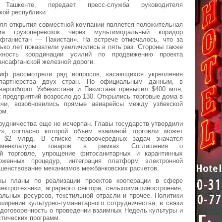
Ташкенте, передает пресс-служба руководителя
кой республики.
ля открытия совместной компании является положительная
ма грузоперевозок через мультимодальный коридор
фганистан — Пакистан». На встрече отмечалось, что за
ько лет показатели увеличились в пять раз. Стороны также
жность координации усилий по продвижению проекта
ансафганской железной дороги.
иф рассмотрели ряд вопросов, касающихся укрепления
о партнерства двух стран. По официальным данным, в
варооборот Узбекистана и Пакистана превысил $400 млн,
 предприятий возросло до 130. Открылись торговые дома в
чи, возобновились прямые авиарейсы между узбекской
ом.
рудничества еще не исчерпан. Главы государств утвердили
у», согласно которой объем взаимной торговли может
и $2 млрд. В списке первоочередных задач значатся
оменклатуры товаров в рамках Соглашения о
й торговле, упрощение фитосанитарных и карантинных
моженных процедур, интеграция платформ электронной
шенствование механизмов межбанковских расчетов.
ны планы по реализации проектов кооперации в сфере
ектротехники, аграрного сектора, сельхозмашиностроения,
альных ресурсов, текстильной отрасли и прочее. Политики
ширение культурно-гуманитарного сотрудничества, в связи
 договоренность о проведении взаимных Недель культуры и
стических программ.