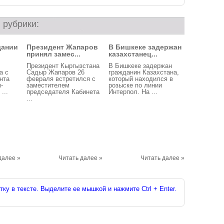
 рубрики:
дании
Президент Жапаров
В Бишкеке задержан
принял замес...
казахстанец...
Президент Кыргызстана
В Бишкеке задержан
а с
Садыр Жапаров 26
гражданин Казахстана,
нта
февраля встретился с
который находился в
-
заместителем
розыске по линии
...
председателя Кабинета
Интерпол. На ...
...
далее »
Читать далее »
Читать далее »
ку в тексте. Выделите ее мышкой и нажмите Ctrl + Enter.