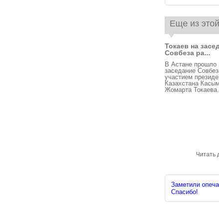
Еще из этой
Токаев на засе
Совбеза ра...
В Астане прошло
заседание Совбез
участием президе
Казахстана Касым
Жомарта Токаева. 
Читать 
Заметили опечат
Спасибо!