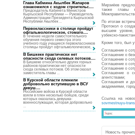
Глава Кабмина Акылбек Жапаров
Мирзиёев предло
ознакомился с ходом строительс...
.
также главы г
Председатель Кабинета Министров
Межправительстве
Кыргызской Республики — Руководитель
Администрации Президента Кыргызской
Республики Акылбек ...
По итогам встре
Протокол о созда
Первоклассники в столице пройдут
высшем уровне,
офтальмологическое, стомато...
.
узбекско-пакиста
В течение недели самостоятельного
обучения первого семестра этого
Кроме того, был 
учебного года учащиеся первоклассников
столицы пройдут офтальмологическое, ...
Соглашение о сотр
В Бишкеке практически нет
Соглашение о без
опасности схода селевых потоков...
.
Соглашение о сот
В Бишкеке относительно других горных
Соглашение о сот
районов практически нет опасности
Соглашение о сот
схода селевых потоков. Об этом сказал
Соглашение о с
заместитель главы ...
агентствами;
В Курской области пленили
Соглашения и до
добровольно вступившую в ВСУ
академиями, горо
девуш...
.
Российские войска в Курской области
взяли в плен несколько бойцов, среди
Ссылка на ново
которых оказалась девушка-
военнослужащая, которая добровольно
sovmestnuyu-trans
...
Новость прочита