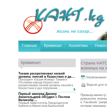
жизнь не сахар...
Главная
Криминал
Аналитика
Новос
Криминал
Страна НАТО
военных на 
Токаев раскритиковал низкий
уровень пенсий в Казахстане и да...
.
Опубликовано 
Президент Касым-Жомарт Токаев в
Послании народу Казахстана
Версия для п
раскритиковал низкий уровень пенсий в
Казахстане и дал поручение, ...
Первый зампред Данияр
Премьер-минист
Амангельдиев обсудил с Послом
румынских военны
Великобр...
.
в Facebook (запр
Первый заместитель Председателя
которая признана
Кабинета Министров Кыргызской