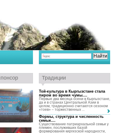
спонсор
Традиции
Той-культура в Кыргызстане стала
пиром во время чумы...
.
Первые два месяца осени в Кыргызстане,
да и в странах Центральной Азии в
целом, традиционно считаются сезоном
«тоев» – торжественных ...
Формы, структура и численность
семьи...
.
Существование патриархальной семьи у
племен, послуживших базой
формирования киргизской народности,