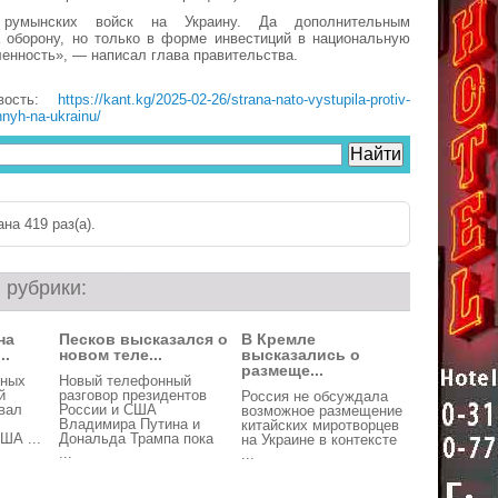
 румынских войск на Украину. Да дополнительным
а оборону, но только в форме инвестиций в национальную
нность», — написал глава правительства.
вость:
https://kant.kg/2025-02-26/strana-nato-vystupila-protiv-
nnyh-na-ukrainu/
на 419 раз(a).
 рубрики:
на
Песков высказался о
В Кремле
..
новом теле...
высказались о
размеще...
нных
Новый телефонный
й
разговор президентов
Россия не обсуждала
вал
России и США
возможное размещение
Владимира Путина и
китайских миротворцев
ША ...
Дональда Трампа пока
на Украине в контексте
...
...