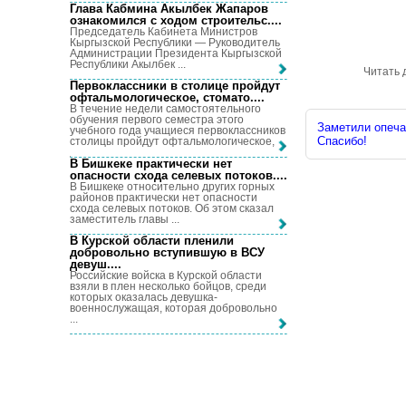
Глава Кабмина Акылбек Жапаров
ознакомился с ходом строительс...
.
Председатель Кабинета Министров
Кыргызской Республики — Руководитель
Администрации Президента Кыргызской
Республики Акылбек ...
Читать 
Первоклассники в столице пройдут
офтальмологическое, стомато...
.
В течение недели самостоятельного
обучения первого семестра этого
Заметили опечат
учебного года учащиеся первоклассников
Спасибо!
столицы пройдут офтальмологическое, ...
В Бишкеке практически нет
опасности схода селевых потоков...
.
В Бишкеке относительно других горных
районов практически нет опасности
схода селевых потоков. Об этом сказал
заместитель главы ...
В Курской области пленили
добровольно вступившую в ВСУ
девуш...
.
Российские войска в Курской области
взяли в плен несколько бойцов, среди
которых оказалась девушка-
военнослужащая, которая добровольно
...