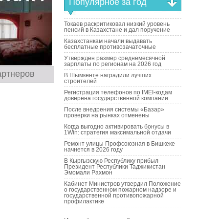
Популярное за год
Токаев раскритиковал низкий уровень
пенсий в Казахстане и дал поручение
Казахстанкам начали выдавать
бесплатные противозачаточные
Утвержден размер среднемесячной
зарплаты по регионам на 2026 год
артнеров
В Шымкенте наградили лучших
строителей
Регистрация телефонов по IMEI-кодам
доверена государственной компании
После внедрения системы «Базар»
проверки на рынках отменены
Когда выгодно активировать бонусы в
1Win: стратегия максимальной отдачи
Ремонт улицы Профсоюзная в Бишкеке
начнется в 2026 году
В Кыргызскую Республику прибыл
Президент Республики Таджикистан
Эмомали Рахмон
Кабинет Министров утвердил Положение
о государственном пожарном надзоре и
государственной противопожарной
профилактике