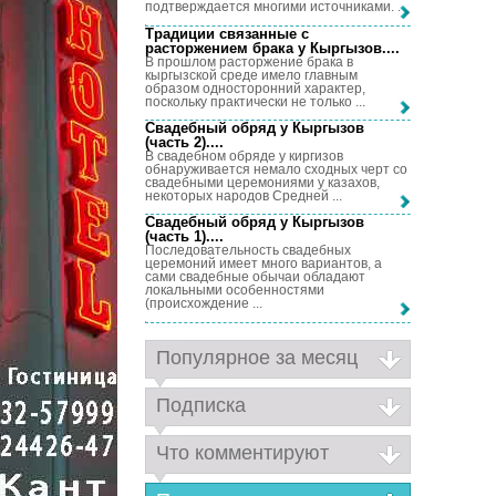
подтверждается многими источниками. ...
Традиции связанные с
расторжением брака у Кыргызов...
.
В прошлом расторжение брака в
кыргызской среде имело главным
образом односторонний характер,
поскольку практически не только ...
Свадебный обряд у Кыргызов
(часть 2)...
.
В свадебном обряде у киргизов
обнаруживается немало сходных черт со
свадебными церемониями у казахов,
некоторых народов Средней ...
Свадебный обряд у Кыргызов
(часть 1)...
.
Последовательность свадебных
церемоний имеет много вариантов, а
сами свадебные обычаи обладают
локальными особенностями
(происхождение ...
Популярное за месяц
Подписка
Что комментируют