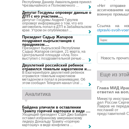
Республики Данияр Амангельдиев принял
«Нет отправке
Чрезвычайного и Полномочного ...
ассигнованиям н
Депутат Госдумы опроверг данные о
военную промышле
ДТП с его участием...
.
Депутат Госдумы Андрей Гурулев
опроверг информацию о том, что его
Ссылка на но
автомобиль попал в ДТП в Забайкальском
otpravki-svoih-voe
крае. Утром он опубликовал ...
Президент Садыр Жапаров
поздравил кыргызстанцев с
праздником...
.
Президент Кыргызской Республики
Садыр Жапаров сегодня, 21 марта, на
Центральной площади «Ала-Тоо»
Новость прочита
выступил с поздравительной речью ...
Двухлетний российский ребенок
отравился тяжелым наркотиком и...
.
В Екатеринбурге двухлетний ребенок
Еще из этой
отравился тяжелым наркотиком
метадоном и попал в реанимацию. Об
этом сообщил Telegram-канал Ural ...
Глава МИД Ира
ответил на воп.
Аналитика
Министр иностра
дел России Серге
Лавров не переда
Байдена уличили в оставлении
посланий от
Трампу горячей картошки в виде ...
.
представителей С
Уходящий президент США Джо Байден
оставил избранному американскому
лидеру Дональду Трампу «горячую
картошку» в виде конфликта ...