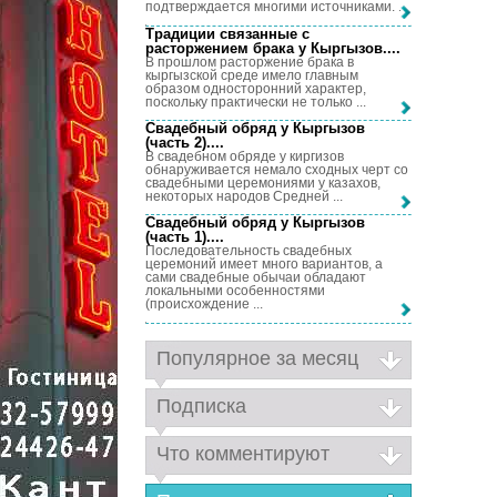
подтверждается многими источниками. ...
Традиции связанные с
расторжением брака у Кыргызов...
.
В прошлом расторжение брака в
кыргызской среде имело главным
образом односторонний характер,
поскольку практически не только ...
Свадебный обряд у Кыргызов
(часть 2)...
.
В свадебном обряде у киргизов
обнаруживается немало сходных черт со
свадебными церемониями у казахов,
некоторых народов Средней ...
Свадебный обряд у Кыргызов
(часть 1)...
.
Последовательность свадебных
церемоний имеет много вариантов, а
сами свадебные обычаи обладают
локальными особенностями
(происхождение ...
Популярное за месяц
Подписка
Что комментируют