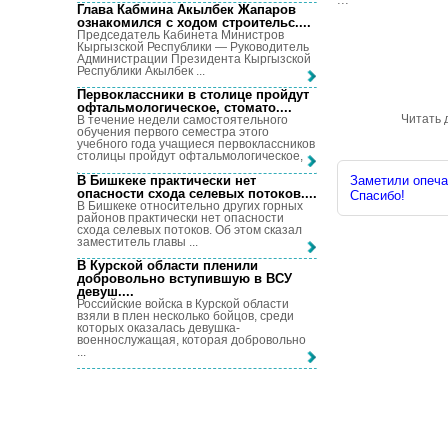
Глава Кабмина Акылбек Жапаров
ознакомился с ходом строительс...
.
Председатель Кабинета Министров
Кыргызской Республики — Руководитель
Администрации Президента Кыргызской
Республики Акылбек ...
Первоклассники в столице пройдут
офтальмологическое, стомато...
.
Читать 
В течение недели самостоятельного
обучения первого семестра этого
учебного года учащиеся первоклассников
столицы пройдут офтальмологическое, ...
В Бишкеке практически нет
Заметили опечат
опасности схода селевых потоков...
.
Спасибо!
В Бишкеке относительно других горных
районов практически нет опасности
схода селевых потоков. Об этом сказал
заместитель главы ...
В Курской области пленили
добровольно вступившую в ВСУ
девуш...
.
Российские войска в Курской области
взяли в плен несколько бойцов, среди
которых оказалась девушка-
военнослужащая, которая добровольно
...