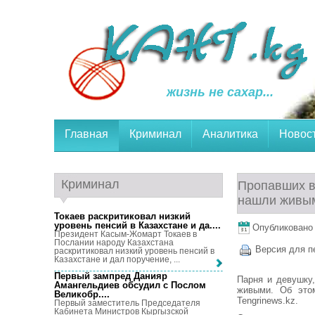
жизнь не сахар...
Главная
Криминал
Аналитика
Новос
Криминал
Пропавших в
нашли живы
Токаев раскритиковал низкий
уровень пенсий в Казахстане и да...
.
Опубликовано 
Президент Касым-Жомарт Токаев в
Послании народу Казахстана
Версия для п
раскритиковал низкий уровень пенсий в
Казахстане и дал поручение, ...
Первый зампред Данияр
Парня и девушку
Амангельдиев обсудил с Послом
живыми. Об это
Великобр...
.
Tengrinews.kz.
Первый заместитель Председателя
Кабинета Министров Кыргызской