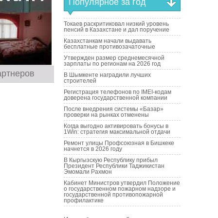
Популярное за год
Токаев раскритиковал низкий уровень
пенсий в Казахстане и дал поручение
Казахстанкам начали выдавать
бесплатные противозачаточные
Утвержден размер среднемесячной
зарплаты по регионам на 2026 год
артнеров
В Шымкенте наградили лучших
строителей
Регистрация телефонов по IMEI-кодам
доверена государственной компании
После внедрения системы «Базар»
проверки на рынках отменены
Когда выгодно активировать бонусы в
1Win: стратегия максимальной отдачи
Ремонт улицы Профсоюзная в Бишкеке
начнется в 2026 году
В Кыргызскую Республику прибыл
Президент Республики Таджикистан
Эмомали Рахмон
Кабинет Министров утвердил Положение
о государственном пожарном надзоре и
государственной противопожарной
профилактике