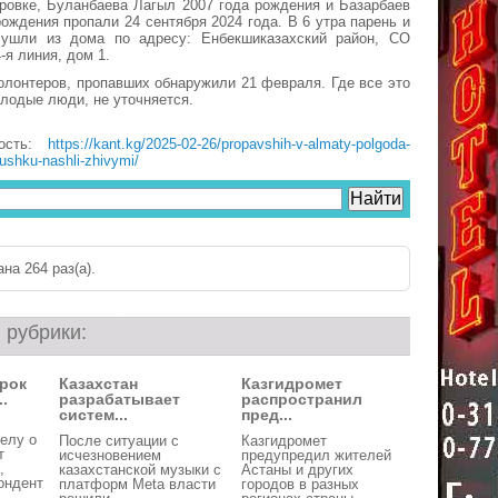
ровке, Буланбаева Лагыл 2007 года рождения и Базарбаев
рождения пропали 24 сентября 2024 года. В 6 утра парень и
ушли из дома по адресу: Енбекшиказахский район, СО
-я линия, дом 1.
лонтеров, пропавших обнаружили 21 февраля. Где все это
лодые люди, не уточняется.
вость:
https://kant.kg/2025-02-26/propavshih-v-almaty-polgoda-
ushku-nashli-zhivymi/
на 264 раз(a).
 рубрики:
рок
Казахстан
Казгидромет
.
разрабатывает
распространил
систем...
пред...
елу о
После ситуации с
Казгидромет
т
исчезновением
предупредил жителей
,
казахстанской музыки с
Астаны и других
ондент
платформ Meta власти
городов в разных