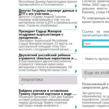
Согласно ориенти
Республики Данияр Амангельдиев принял
Айбек 2002 года 
Чрезвычайного и Полномочного ...
девушка вместе 
Депутат Госдумы опроверг данные о
Кировец, улица 14
ДТП с его участием...
.
Депутат Госдумы Андрей Гурулев
По информации во
опроверг информацию о том, что его
время провели мо
автомобиль попал в ДТП в Забайкальском
крае. Утром он опубликовал ...
Президент Садыр Жапаров
Ссылка на но
поздравил кыргызстанцев с
nazad-parnya-i-dev
праздником...
.
Президент Кыргызской Республики
Садыр Жапаров сегодня, 21 марта, на
Центральной площади «Ала-Тоо»
выступил с поздравительной речью ...
Двухлетний российский ребенок
отравился тяжелым наркотиком и...
.
Новость прочита
В Екатеринбурге двухлетний ребенок
отравился тяжелым наркотиком
метадоном и попал в реанимацию. Об
этом сообщил Telegram-канал Ural ...
Еще из этой
Аналитика
Пожизненный с
запросили для..
Байдена уличили в оставлении
Экс-депутату,
Трампу горячей картошки в виде ...
.
обвиняемому по д
Уходящий президент США Джо Байден
педофилии, грози
оставил избранному американскому
пожизненный срок
лидеру Дональду Трампу «горячую
картошку» в виде конфликта ...
передает корресп
...