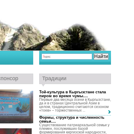
спонсор
Традиции
Той-культура в Кыргызстане стала
пиром во время чумы...
.
Первые два месяца осени в Кыргызстане,
да и в странах Центральной Азии в
целом, традиционно считаются сезоном
«тоев» – торжественных ...
Формы, структура и численность
семьи...
.
Существование патриархальной семьи у
племен, послуживших базой
формирования киргизской народности,