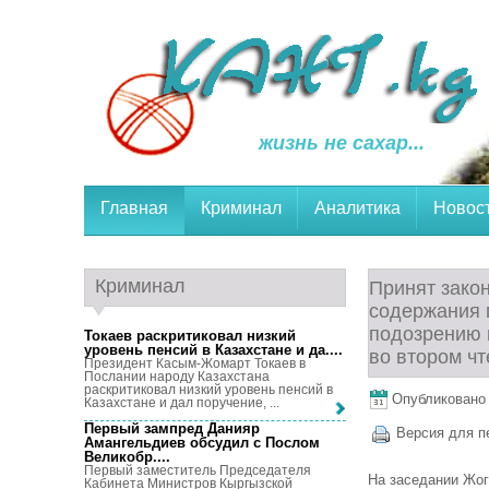
жизнь не сахар...
Главная
Криминал
Аналитика
Новос
Криминал
Принят зако
содержания 
подозрению 
Токаев раскритиковал низкий
уровень пенсий в Казахстане и да...
.
во втором ч
Президент Касым-Жомарт Токаев в
Послании народу Казахстана
раскритиковал низкий уровень пенсий в
Опубликовано 
Казахстане и дал поручение, ...
Первый зампред Данияр
Версия для п
Амангельдиев обсудил с Послом
Великобр...
.
Первый заместитель Председателя
На заседании Жог
Кабинета Министров Кыргызской