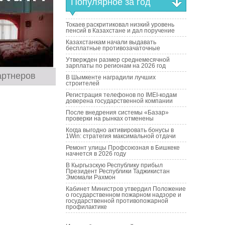
Популярное за год
Токаев раскритиковал низкий уровень
пенсий в Казахстане и дал поручение
Казахстанкам начали выдавать
бесплатные противозачаточные
Утвержден размер среднемесячной
зарплаты по регионам на 2026 год
артнеров
В Шымкенте наградили лучших
строителей
Регистрация телефонов по IMEI-кодам
доверена государственной компании
После внедрения системы «Базар»
проверки на рынках отменены
Когда выгодно активировать бонусы в
1Win: стратегия максимальной отдачи
Ремонт улицы Профсоюзная в Бишкеке
начнется в 2026 году
В Кыргызскую Республику прибыл
Президент Республики Таджикистан
Эмомали Рахмон
Кабинет Министров утвердил Положение
о государственном пожарном надзоре и
государственной противопожарной
профилактике