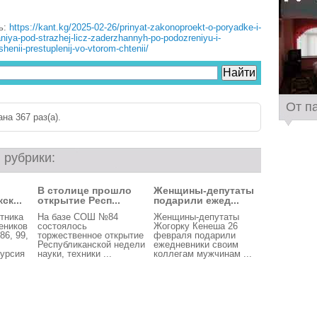
ь:
https://kant.kg/2025-02-26/prinyat-zakonoproekt-o-poryadke-i-
niya-pod-strazhej-licz-zaderzhannyh-po-podozreniyu-i-
henii-prestuplenij-vo-vtorom-chtenii/
От п
на 367 раз(a).
 рубрики:
В столице прошло
Женщины-депутаты
ск...
открытие Респ...
подарили ежед...
тника
На базе СОШ №84
Женщины-депутаты
еников
состоялось
Жогорку Кенеша 26
86, 99,
торжественное открытие
февраля подарили
Республиканской недели
ежедневники своим
курсия
науки, техники ...
коллегам мужчинам ...