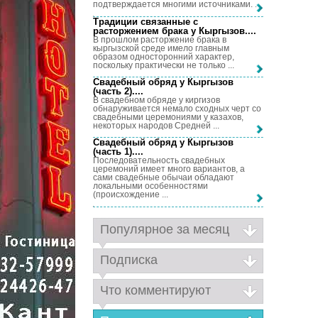
подтверждается многими источниками. ...
Традиции связанные с
расторжением брака у Кыргызов...
.
В прошлом расторжение брака в
кыргызской среде имело главным
образом односторонний характер,
поскольку практически не только ...
Свадебный обряд у Кыргызов
(часть 2)...
.
В свадебном обряде у киргизов
обнаруживается немало сходных черт со
свадебными церемониями у казахов,
некоторых народов Средней ...
Свадебный обряд у Кыргызов
(часть 1)...
.
Последовательность свадебных
церемоний имеет много вариантов, а
сами свадебные обычаи обладают
локальными особенностями
(происхождение ...
Популярное за месяц
Подписка
Что комментируют