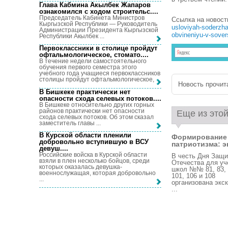
Глава Кабмина Акылбек Жапаров
ознакомился с ходом строительс...
.
Председатель Кабинета Министров
Ссылка на новост
Кыргызской Республики — Руководитель
usloviyah-soderzha
Администрации Президента Кыргызской
obvineniyu-v-sovers
Республики Акылбек ...
Первоклассники в столице пройдут
офтальмологическое, стомато...
.
В течение недели самостоятельного
обучения первого семестра этого
учебного года учащиеся первоклассников
столицы пройдут офтальмологическое, ...
Новость прочита
В Бишкеке практически нет
опасности схода селевых потоков...
.
В Бишкеке относительно других горных
районов практически нет опасности
Еще из этой
схода селевых потоков. Об этом сказал
заместитель главы ...
В Курской области пленили
Формирование
добровольно вступившую в ВСУ
патриотизма: эк
девуш...
.
Российские войска в Курской области
В честь Дня Защи
взяли в плен несколько бойцов, среди
Отечества для уч
которых оказалась девушка-
школ №№ 81, 83, 
военнослужащая, которая добровольно
101, 106 и 108
...
организована экс
...