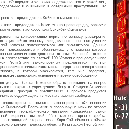
оект «О порядке и условиях содержания под стражей лиц,
подозрению и обвинению в совершении преступлений» во
проекта – председатель Кабинета министров.
дставил председатель Комитета по правопорядку, борьбе с
противодействию коррупции Суйунбек Омурзаков.
правлен на конкретизацию нормы по вопросу расширения
лежащих обязательному уведомлению при наступлении
лой болезни подозреваемого или обвиняемого. Данные
тся подозреваемых и обвиняемых, в отношении которых
ленные медицинские диагнозы тяжелых болезней. Также, в
 в соответствие со статьей 100 Уголовно-процессуального
кой Республики, законопроектом предлагается, что при
дозреваемого начальником места содержания задержанного
правка, в которой указываются, кем был задержан,
 и время задержания, основание и время освобождения.
ия депутат Дастан Бекешов обратил внимание на вопрос
пыток в закрытых учреждениях. Депутат Сеидбек Атамбаев
ащением граждан о препятствиях в проносе продуктов
няемых, содержащихся в местах лишения свободы.
 рассмотрены и приняты законопроекты «О внесении
екс Кыргызской Республики о правонарушениях» во втором
своении географического названия «Бакай-Ата» самой
нной вершине высотой 4457 метров горного хребта,
а юго-западной стороне села Кара-Сай айылного аймака
вского района Таласской области Кыргызской Республики»