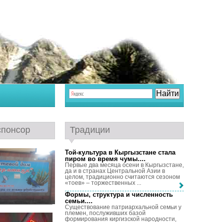
спонсор
Традиции
Той-культура в Кыргызстане стала
пиром во время чумы...
.
Первые два месяца осени в Кыргызстане,
да и в странах Центральной Азии в
целом, традиционно считаются сезоном
«тоев» – торжественных ...
Формы, структура и численность
семьи...
.
Существование патриархальной семьи у
племен, послуживших базой
формирования киргизской народности,