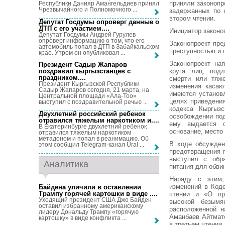
приняли законопр
Республики Данияр Амангельдиев принял
Чрезвычайного и Полномочного ...
задержанных по 
втором чтении.
Депутат Госдумы опроверг данные о
ДТП с его участием...
.
Инициатор законо
Депутат Госдумы Андрей Гурулев
опроверг информацию о том, что его
Законопроект пре
автомобиль попал в ДТП в Забайкальском
преступностью и 
крае. Утром он опубликовал ...
Законопроект на
Президент Садыр Жапаров
поздравил кыргызстанцев с
круга лиц, под
праздником...
.
смерти или тяже
Президент Кыргызской Республики
изменения касаю
Садыр Жапаров сегодня, 21 марта, на
имеются установ
Центральной площади «Ала-Тоо»
целях приведения
выступил с поздравительной речью ...
кодекса Кыргызс
Двухлетний российский ребенок
освобождении по
отравился тяжелым наркотиком и...
.
ему выдается с
В Екатеринбурге двухлетний ребенок
основание, место
отравился тяжелым наркотиком
метадоном и попал в реанимацию. Об
В ходе обсужден
этом сообщил Telegram-канал Ural ...
предотвращения 
выступил с обр
Аналитика
питания для обви
Наряду с этим,
изменений в Код
Байдена уличили в оставлении
Трампу горячей картошки в виде ...
.
чтении и «О при
Уходящий президент США Джо Байден
высокой безымя
оставил избранному американскому
расположенной н
лидеру Дональду Трампу «горячую
Аманбаев Айтмато
картошку» в виде конфликта ...
в третьем чтении.