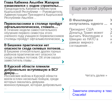
Глава Кабмина Акылбек Жапаров
ознакомился с ходом строительс...
.
Еще из этой рубри
Председатель Кабинета Министров
Кыргызской Республики — Руководитель
Администрации Президента Кыргызской
Республики Акылбек ...
В Финляндии
испугались одного ...
Первоклассники в столице пройдут
офтальмологическое, стомато...
.
Президент США
В течение недели самостоятельного
Дональд Трамп может
обучения первого семестра этого
выгнать Финляндию и
з
учебного года учащиеся первоклассников
Швецию из НАТО в
н
столицы пройдут офтальмологическое, ...
рамках мирного
л
В Бишкеке практически нет
соглашения ...
опасности схода селевых потоков...
.
В Бишкеке относительно других горных
районов практически нет опасности
схода селевых потоков. Об этом сказал
заместитель главы ...
В Курской области пленили
добровольно вступившую в ВСУ
девуш...
.
Читать далее »
Российские войска в Курской области
взяли в плен несколько бойцов, среди
которых оказалась девушка-
военнослужащая, которая добровольно
...
Заметили опечатку в текс
Спасибо!