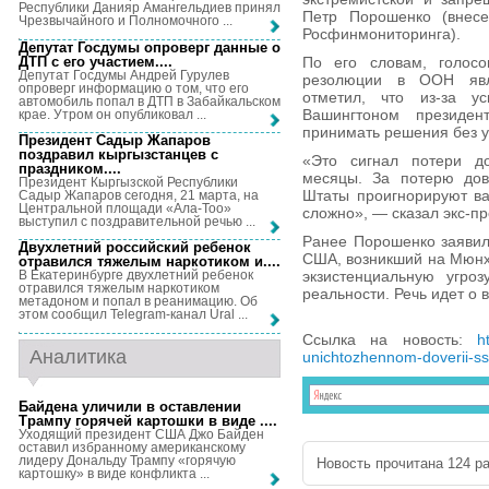
Республики Данияр Амангельдиев принял
Петр Порошенко (внесе
Чрезвычайного и Полномочного ...
Росфинмониторинга).
Депутат Госдумы опроверг данные о
ДТП с его участием...
.
По его словам, голос
Депутат Госдумы Андрей Гурулев
резолюции в ООН явл
опроверг информацию о том, что его
отметил, что из-за у
автомобиль попал в ДТП в Забайкальском
Вашингтоном президе
крае. Утром он опубликовал ...
принимать решения без у
Президент Садыр Жапаров
поздравил кыргызстанцев с
«Это сигнал потери до
праздником...
.
месяцы. За потерю дов
Президент Кыргызской Республики
Штаты проигнорируют ва
Садыр Жапаров сегодня, 21 марта, на
Центральной площади «Ала-Тоо»
сложно», — сказал экс-пр
выступил с поздравительной речью ...
Ранее Порошенко заявил
Двухлетний российский ребенок
США, возникший на Мюнх
отравился тяжелым наркотиком и...
.
экзистенциальную угро
В Екатеринбурге двухлетний ребенок
отравился тяжелым наркотиком
реальности. Речь идет о
метадоном и попал в реанимацию. Об
этом сообщил Telegram-канал Ural ...
Ссылка на новость:
h
Аналитика
unichtozhennom-doverii-ss
Байдена уличили в оставлении
Трампу горячей картошки в виде ...
.
Уходящий президент США Джо Байден
оставил избранному американскому
лидеру Дональду Трампу «горячую
Новость прочитана 124 ра
картошку» в виде конфликта ...