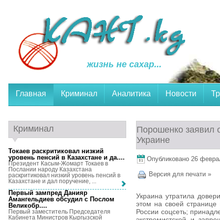
жизнь не сахар...
Главная
Криминал
Аналитика
Новости
Тр
Криминал
Порошенко заявил 
Украине
Токаев раскритиковал низкий
уровень пенсий в Казахстане и да...
.
Опубликовано 26 февраля
Президент Касым-Жомарт Токаев в
Послании народу Казахстана
Версия для печати »
раскритиковал низкий уровень пенсий в
Казахстане и дал поручение, ...
Первый зампред Данияр
Украина утратила довери
Амангельдиев обсудил с Послом
этом на своей странице
Великобр...
.
России соцсеть; принадл
Первый заместитель Председателя
Кабинета Министров Кыргызской
экстремистской и запре