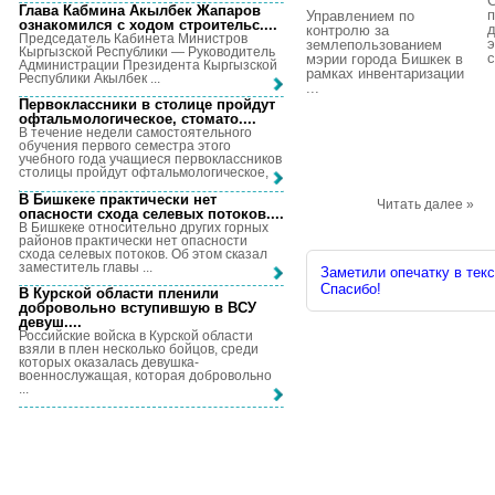
С
Глава Кабмина Акылбек Жапаров
п
Управлением по
ознакомился с ходом строительс...
.
д
контролю за
Председатель Кабинета Министров
э
землепользованием
Кыргызской Республики — Руководитель
с
мэрии города Бишкек в
Администрации Президента Кыргызской
рамках инвентаризации
Республики Акылбек ...
...
Первоклассники в столице пройдут
офтальмологическое, стомато...
.
В течение недели самостоятельного
обучения первого семестра этого
учебного года учащиеся первоклассников
столицы пройдут офтальмологическое, ...
В Бишкеке практически нет
Читать далее »
опасности схода селевых потоков...
.
В Бишкеке относительно других горных
районов практически нет опасности
схода селевых потоков. Об этом сказал
заместитель главы ...
Заметили опечатку в текс
Спасибо!
В Курской области пленили
добровольно вступившую в ВСУ
девуш...
.
Российские войска в Курской области
взяли в плен несколько бойцов, среди
которых оказалась девушка-
военнослужащая, которая добровольно
...