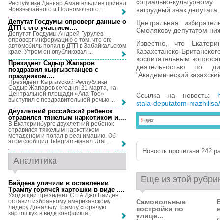
социально-культурном
Республики Данияр Амангельдиев принял
нагрудный знак депутата.
Чрезвычайного и Полномочного ...
Депутат Госдумы опроверг данные о
Центральная избирател
ДТП с его участием...
.
Смолякову депутатом ни
Депутат Госдумы Андрей Гурулев
опроверг информацию о том, что его
Известно, что Екатер
автомобиль попал в ДТП в Забайкальском
Казахстанско-Британског
крае. Утром он опубликовал ...
воспитательным вопросам
Президент Садыр Жапаров
деятельностью по д
поздравил кыргызстанцев с
"Академический казахский
праздником...
.
Президент Кыргызской Республики
Садыр Жапаров сегодня, 21 марта, на
Центральной площади «Ала-Тоо»
Ссылка на новость:
выступил с поздравительной речью ...
stala-deputatom-mazhilisa/
Двухлетний российский ребенок
отравился тяжелым наркотиком и...
.
В Екатеринбурге двухлетний ребенок
отравился тяжелым наркотиком
метадоном и попал в реанимацию. Об
этом сообщил Telegram-канал Ural ...
Новость прочитана 242 ра
Аналитика
Еще из этой рубри
Байдена уличили в оставлении
Трампу горячей картошки в виде ...
.
Уходящий президент США Джо Байден
оставил избранному американскому
Самовольные
лидеру Дональду Трампу «горячую
постройки по
картошку» в виде конфликта ...
улице...