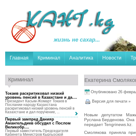
жизнь не сахар...
Главная
Криминал
Аналитика
Новости
Тр
Криминал
Екатерина Смоляко
Опубликовано 26 февраля
Токаев раскритиковал низкий
уровень пенсий в Казахстане и да...
.
Президент Касым-Жомарт Токаев в
Версия для печати »
Послании народу Казахстана
раскритиковал низкий уровень пенсий в
Казахстане и дал поручение, ...
Новым депутатом Мажи
Первый зампред Данияр
Руслана Берденова. Она 
Амангельдиев обсудил с Послом
передает Tengrinews.kz.
Великобр...
.
Первый заместитель Председателя
Смолякова приняла при
Кабинета Министров Кыргызской