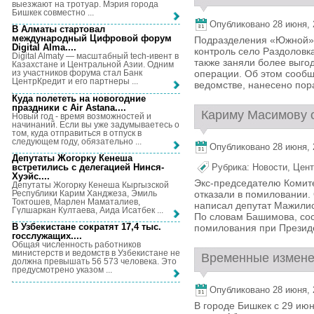
выезжают на тротуар. Мэрия города
Бишкек совместно ...
Опубликовано 28 июня, 2
В Алматы стартовал
международный Цифровой форум
Подразделения «Южной» г
Digital Alma...
.
контроль село Раздоловк
Digital Almaty — масштабный tech-ивент в
также заняли более выго
Казахстане и Центральной Азии. Одним
операции. Об этом сообщ
из участников форума стал Банк
ЦентрКредит и его партнеры ...
ведомстве, нанесено пора
Куда полететь на новогодние
праздники с Air Astana...
.
Кариму Масимову о
Новый год - время возможностей и
начинаний. Если вы уже задумываетесь о
том, куда отправиться в отпуск в
следующем году, обязательно ...
Опубликовано 28 июня, 2
Депутаты Жогорку Кенеша
встретились с делегацией Нинся-
Рубрика:
Новости
,
Цент
Хуэйс...
.
Экс-председателю Комит
Депутаты Жогорку Кенеша Кыргызской
Республики Карим Ханджеза, Эмиль
отказали в помиловании.
Токтошев, Марлен Маматалиев,
написал депутат Мажилис
Гүлшаркан Култаева, Аида Исатбек ...
По словам Башимова, сос
В Узбекистане сократят 17,4 тыс.
помилования при Президен
госслужащих...
.
Общая численность работников
министерств и ведомств в Узбекистане не
Временные изменен
должна превышать 56 573 человека. Это
предусмотрено указом ...
Опубликовано 28 июня, 2
В городе Бишкек с 29 ию