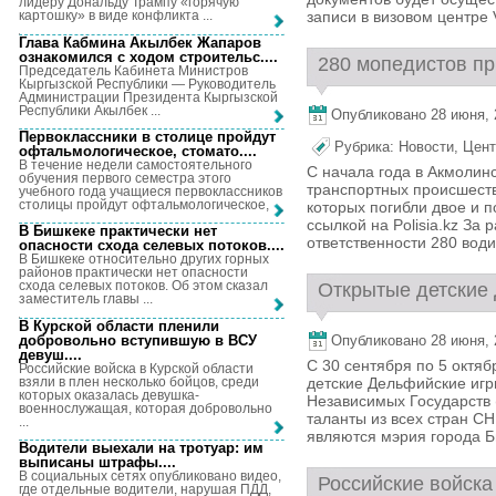
лидеру Дональду Трампу «горячую
записи в визовом центре V
картошку» в виде конфликта ...
Глава Кабмина Акылбек Жапаров
ознакомился с ходом строительс...
.
280 мопедистов при
Председатель Кабинета Министров
Кыргызской Республики — Руководитель
Администрации Президента Кыргызской
Республики Акылбек ...
Опубликовано 28 июня, 2
Первоклассники в столице пройдут
Рубрика:
Новости
,
Цент
офтальмологическое, стомато...
.
В течение недели самостоятельного
С начала года в Акмолин
обучения первого семестра этого
транспортных происшеств
учебного года учащиеся первоклассников
столицы пройдут офтальмологическое, ...
которых погибли двое и п
ссылкой на Polisia.kz З
В Бишкеке практически нет
ответственности 280 води
опасности схода селевых потоков...
.
В Бишкеке относительно других горных
районов практически нет опасности
схода селевых потоков. Об этом сказал
Открытые детские 
заместитель главы ...
В Курской области пленили
добровольно вступившую в ВСУ
Опубликовано 28 июня, 2
девуш...
.
С 30 сентября по 5 октя
Российские войска в Курской области
взяли в плен несколько бойцов, среди
детские Дельфийские игр
которых оказалась девушка-
Независимых Государств 
военнослужащая, которая добровольно
таланты из всех стран СН
...
являются мэрия города Би
Водители выехали на тротуар: им
выписаны штрафы...
.
В социальных сетях опубликовано видео,
Российские войска 
где отдельные водители, нарушая ПДД,