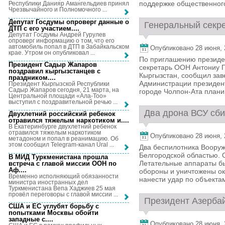
поддержке общественного
Республики Данияр Амангельдиев принял
Чрезвычайного и Полномочного ...
Депутат Госдумы опроверг данные о
Генеральный секре
ДТП с его участием...
.
Депутат Госдумы Андрей Гурулев
опроверг информацию о том, что его
автомобиль попал в ДТП в Забайкальском
Опубликовано 28 июня, 2
крае. Утром он опубликовал ...
По приглашению президе
Президент Садыр Жапаров
секретарь ООН Антониу Г
поздравил кыргызстанцев с
Кыргызстан, сообщил за
праздником...
.
Администрации президент
Президент Кыргызской Республики
Садыр Жапаров сегодня, 21 марта, на
городе Чолпон-Ата плани
Центральной площади «Ала-Тоо»
выступил с поздравительной речью ...
Два дрона ВСУ сбит
Двухлетний российский ребенок
отравился тяжелым наркотиком и...
.
В Екатеринбурге двухлетний ребенок
отравился тяжелым наркотиком
Опубликовано 28 июня, 2
метадоном и попал в реанимацию. Об
этом сообщил Telegram-канал Ural ...
Два беспилотника Вооруж
Белгородской областью. 
В МИД Туркменистана прошла
Летательные аппараты б
встреча с главой миссии ООН по
Аф...
.
обороны и уничтожены ок
Временно исполняющий обязанности
нанести удар по объектам
министра иностранных дел
Туркменистана Вепа Хаджиев 25 мая
провёл переговоры с главой миссии ...
Президент Азербай
США и ЕС углубят борьбу с
попытками Москвы обойти
западные с...
.
Опубликовано 28 июня, 2