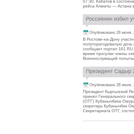
07:30, Кабатов в состоян
рейса Алматы — Астана в
Россиянин избил уч
Опубликовано 28 июня, 2
В Ростове-на-Дону участ
полуторагодовалую дочь 
сообщает портал 161.RU.
время прогулки члены се
Военнослужащий попытался
Президент Садыр Ж
Опубликовано 28 июня, 2
Президент Кыргызской Ре
принял Генерального сек
(ОТГ) Кубанычбека Омура
секретарь Кубанычбек Ом
Секретариата ОТГ, состоя