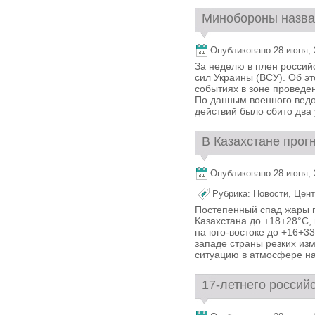
Минобороны назвал
Опубликовано 28 июня, 2
За неделю в плен россий
сил Украины (ВСУ). Об э
событиях в зоне проведе
По данным военного ведо
действий было сбито два у
В Казахстане прогн
Опубликовано 28 июня, 2
Рубрика:
Новости
,
Цент
Постепенный спад жары п
Казахстана до +18+28°С, 
на юго-востоке до +16+33
западе страны резких из
ситуацию в атмосфере на
17-летнего российс