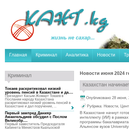
жизнь не сахар...
Главная
Криминал
Аналитика
Новости
Тр
Новости июня 2024 г
Криминал
Казахстан начинает
Токаев раскритиковал низкий
уровень пенсий в Казахстане и да...
.
Президент Касым-Жомарт Токаев в
Опубликовано 28 июня, 2
Послании народу Казахстана
раскритиковал низкий уровень пенсий в
Рубрика:
Новости
,
Цент
Казахстане и дал поручение, ...
В Казахстане начнут гото
Первый зампред Данияр
Амангельдиев обсудил с Послом
интеллекту (ИИ) в рамка
Великобр...
.
программы бакалавриата 
Первый заместитель Председателя
Альянсом вузов University
Кабинета Министров Кыргызской