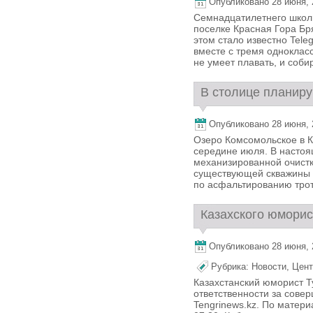
Опубликовано 28 июня, 2
Семнадцатилетнего школь
поселке Красная Гора Бря
этом стало известно Tele
вместе с тремя одноклас
не умеет плавать, и собир
В столице планиру
Опубликовано 28 июня, 2
Озеро Комсомольское в К
середине июля. В настоя
механизированной очистк
существующей скважины и
по асфальтированию троту
Казахского юморис
Опубликовано 28 июня, 2
Рубрика:
Новости
,
Цент
Казахстанский юморист Т
ответственности за сове
Tengrinews.kz. По матер