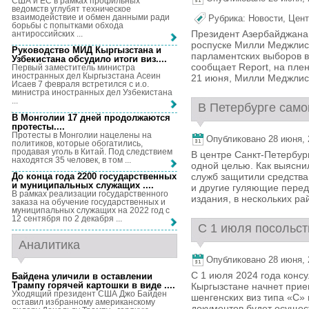
США и ЕС в рамках профильных
ведомств углубят техническое
взаимодействие и обмен данными ради
Рубрика:
Новости
,
Цент
борьбы с попытками обхода
Президент Азербайджана
антироссийских ...
роспуске Милли Меджлиса
Руководство МИД Кыргызстана и
парламентских выборов в
Узбекистана обсудило итоги виз...
.
сообщает Report, на пле
Первый заместитель министра
иностранных дел Кыргызстана Асеин
21 июня, Милли Меджлис 
Исаев 7 февраля встретился с и.о.
министра иностранных дел Узбекистана
...
В Петербурге само
В Монголии 17 дней продолжаются
протесты...
.
Протесты в Монголии нацелены на
Опубликовано 28 июня, 2
политиков, которые обогатились,
продавая уголь в Китай. Под следствием
В центре Санкт-Петербур
находятся 35 человек, в том ...
одной целью. Как выясни
До конца года 2200 государственных
служб защитили средства
и муниципальных служащих ...
.
и другие гуляющие пере
В рамках реализации государственного
издания, в нескольких рай
заказа на обучение государственных и
муниципальных служащих на 2022 год с
12 сентября по 2 декабря ...
С 1 июля посольств
Аналитика
Опубликовано 28 июня, 2
С 1 июля 2024 года консу
Байдена уличили в оставлении
Трампу горячей картошки в виде ...
.
Кыргызстане начнет прие
Уходящий президент США Джо Байден
шенгенских виз типа «С»
оставил избранному американскому
документов будет осущес