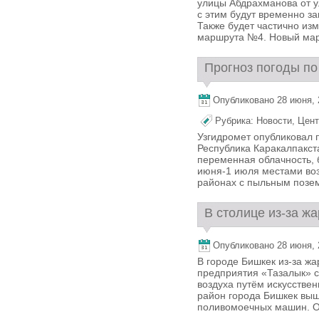
улицы Абдрахманова от у
с этим будут временно 
Также будет частично из
маршрута №4. Новый марш
Прогноз погоды по 
Опубликовано 28 июня, 2
Рубрика:
Новости
,
Цент
Узгидромет опубликовал 
Республика Каракалпакст
переменная облачность, б
июня-1 июля местами воз
районах с пыльным позем
В столице из-за жа
Опубликовано 28 июня, 2
В городе Бишкек из-за ж
предприятия «Тазалык» 
воздуха путём искусстве
район города Бишкек выш
поливомоечных машин. От