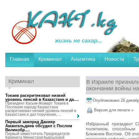
жизнь не сахар...
Главная
Криминал
Аналитика
Новости
Тр
Криминал
В Израиле признали
окончании войны н
Токаев раскритиковал низкий
уровень пенсий в Казахстане и да...
.
Опубликовано 26 декабря
Президент Касым-Жомарт Токаев в
Послании народу Казахстана
Версия для печати »
раскритиковал низкий уровень пенсий в
Казахстане и дал поручение, ...
Первый зампред Данияр
Избранный президент С
Амангельдиев обсудил с Послом
политиком, способным
Великобр...
.
Ближнем Востоке. Об эт
Первый заместитель Председателя
Кабинета Министров Кыргызской
проректор кафедры нове