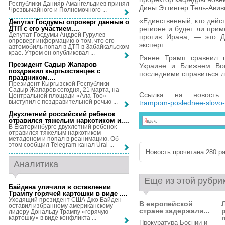
Республики Данияр Амангельдиев принял
Дины Эттингер Тель-Авив
Чрезвычайного и Полномочного ...
«Единственный, кто дейст
Депутат Госдумы опроверг данные о
ДТП с его участием...
.
регионе и будет ли прим
Депутат Госдумы Андрей Гурулев
против Ирана, — это Д
опроверг информацию о том, что его
эксперт.
автомобиль попал в ДТП в Забайкальском
крае. Утром он опубликовал ...
Ранее Трамп сравнил п
Президент Садыр Жапаров
Украине и Ближнем Вос
поздравил кыргызстанцев с
последними справиться л
праздником...
.
Президент Кыргызской Республики
Садыр Жапаров сегодня, 21 марта, на
Ссылка на новост
Центральной площади «Ала-Тоо»
выступил с поздравительной речью ...
trampom-poslednee-slovo-v
Двухлетний российский ребенок
отравился тяжелым наркотиком и...
.
В Екатеринбурге двухлетний ребенок
отравился тяжелым наркотиком
метадоном и попал в реанимацию. Об
этом сообщил Telegram-канал Ural ...
Новость прочитана 280 ра
Аналитика
Еще из этой рубри
Байдена уличили в оставлении
Трампу горячей картошки в виде ...
.
Уходящий президент США Джо Байден
В европейской
оставил избранному американскому
стране задержали...
лидеру Дональду Трампу «горячую
картошку» в виде конфликта ...
Прокуратура Боснии и