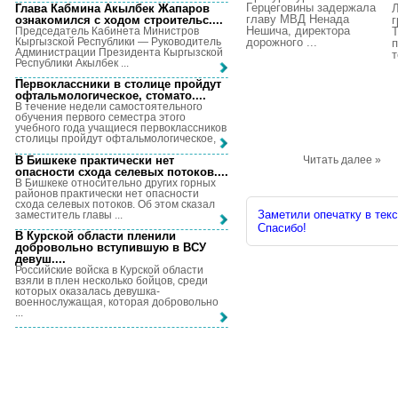
Герцеговины задержала
Глава Кабмина Акылбек Жапаров
главу МВД Ненада
ознакомился с ходом строительс...
.
г
Нешича, директора
Председатель Кабинета Министров
Кыргызской Республики — Руководитель
дорожного ...
п
Администрации Президента Кыргызской
т
Республики Акылбек ...
Первоклассники в столице пройдут
офтальмологическое, стомато...
.
В течение недели самостоятельного
обучения первого семестра этого
учебного года учащиеся первоклассников
столицы пройдут офтальмологическое, ...
В Бишкеке практически нет
Читать далее »
опасности схода селевых потоков...
.
В Бишкеке относительно других горных
районов практически нет опасности
схода селевых потоков. Об этом сказал
Заметили опечатку в текс
заместитель главы ...
Спасибо!
В Курской области пленили
добровольно вступившую в ВСУ
девуш...
.
Российские войска в Курской области
взяли в плен несколько бойцов, среди
которых оказалась девушка-
военнослужащая, которая добровольно
...