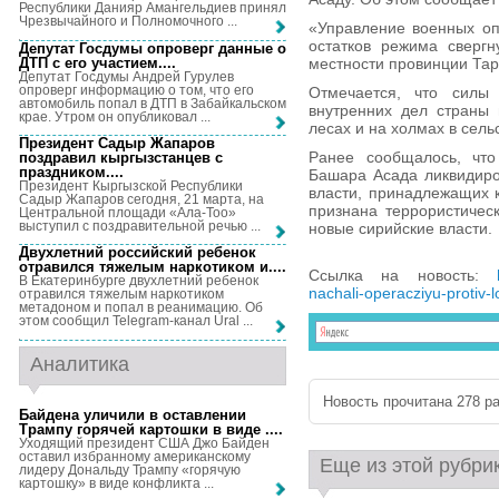
Республики Данияр Амангельдиев принял
Чрезвычайного и Полномочного ...
«Управление военных о
остатков режима свергн
Депутат Госдумы опроверг данные о
ДТП с его участием...
.
местности провинции Тар
Депутат Госдумы Андрей Гурулев
опроверг информацию о том, что его
Отмечается, что силы 
автомобиль попал в ДТП в Забайкальском
внутренних дел страны 
крае. Утром он опубликовал ...
лесах и на холмах в сель
Президент Садыр Жапаров
Ранее сообщалось, что
поздравил кыргызстанцев с
праздником...
.
Башара Асада ликвидиро
Президент Кыргызской Республики
власти, принадлежащих 
Садыр Жапаров сегодня, 21 марта, на
признана террористичес
Центральной площади «Ала-Тоо»
выступил с поздравительной речью ...
новые сирийские власти.
Двухлетний российский ребенок
отравился тяжелым наркотиком и...
.
Ссылка на новость:
В Екатеринбурге двухлетний ребенок
nachali-operacziyu-protiv-
отравился тяжелым наркотиком
метадоном и попал в реанимацию. Об
этом сообщил Telegram-канал Ural ...
Аналитика
Новость прочитана 278 ра
Байдена уличили в оставлении
Трампу горячей картошки в виде ...
.
Уходящий президент США Джо Байден
оставил избранному американскому
Еще из этой рубри
лидеру Дональду Трампу «горячую
картошку» в виде конфликта ...