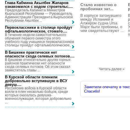
Глава Кабмина Акылбек Жапаров
Стало известно о
ознакомился с ходом строительс...
.
пробоинах зат...
р
Председатель Кабинета Министров
Кыргызской Республики — Руководитель
В корпусе затонувшего
В
Администрации Президента Кыргызской
между Испанией и
р
Республики Акылбек ...
Алжиром судна Ursa
с
Major были пробоины, о
У
Первоклассники в столице пройдут
чем свидетельствуют ...
п
офтальмологическое, стомато...
.
п
В течение недели самостоятельного
обучения первого семестра этого
учебного года учащиеся первоклассников
столицы пройдут офтальмологическое, ...
В Бишкеке практически нет
опасности схода селевых потоков...
.
В Бишкеке относительно других горных
районов практически нет опасности
схода селевых потоков. Об этом сказал
Читать далее »
заместитель главы ...
В Курской области пленили
добровольно вступившую в ВСУ
девуш...
.
Заметили опечатку в текс
Российские войска в Курской области
Спасибо!
взяли в плен несколько бойцов, среди
которых оказалась девушка-
военнослужащая, которая добровольно
...