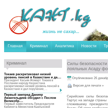
жизнь не сахар...
Главная
Криминал
Аналитика
Новости
Тр
Криминал
Силы безопасности
лояльных Асаду ф
Токаев раскритиковал низкий
уровень пенсий в Казахстане и да...
.
Опубликовано 26 декабря
Президент Касым-Жомарт Токаев в
Послании народу Казахстана
Версия для печати »
раскритиковал низкий уровень пенсий в
Казахстане и дал поручение, ...
Первый зампред Данияр
Сирийские силы безопа
Амангельдиев обсудил с Послом
Тартус на западе стран
Великобр...
.
сложившему президентс
Первый заместитель Председателя
Кабинета Министров Кыргызской
Асаду. Об этом сообщает