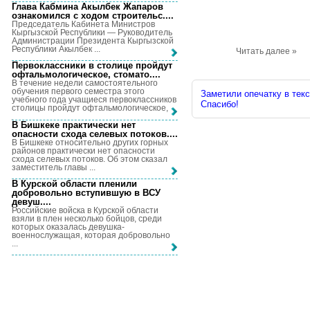
Глава Кабмина Акылбек Жапаров
ознакомился с ходом строительс...
.
Председатель Кабинета Министров
Кыргызской Республики — Руководитель
Администрации Президента Кыргызской
Республики Акылбек ...
Читать далее »
Первоклассники в столице пройдут
офтальмологическое, стомато...
.
В течение недели самостоятельного
обучения первого семестра этого
Заметили опечатку в текс
учебного года учащиеся первоклассников
Спасибо!
столицы пройдут офтальмологическое, ...
В Бишкеке практически нет
опасности схода селевых потоков...
.
В Бишкеке относительно других горных
районов практически нет опасности
схода селевых потоков. Об этом сказал
заместитель главы ...
В Курской области пленили
добровольно вступившую в ВСУ
девуш...
.
Российские войска в Курской области
взяли в плен несколько бойцов, среди
которых оказалась девушка-
военнослужащая, которая добровольно
...