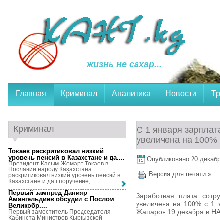
жизнь не сахар...
Главная
Криминал
Аналитика
Новости
Тр
Криминал
С 1 января зарплат
увеличена на 100%
Токаев раскритиковал низкий
уровень пенсий в Казахстане и да...
.
Опубликовано 20 декабря
Президент Касым-Жомарт Токаев в
Послании народу Казахстана
Версия для печати »
раскритиковал низкий уровень пенсий в
Казахстане и дал поручение, ...
Первый зампред Данияр
Заработная плата сотр
Амангельдиев обсудил с Послом
увеличена на 100% с 1 
Великобр...
.
Жапаров 19 декабря в НА
Первый заместитель Председателя
Кабинета Министров Кыргызской