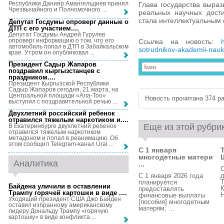
Республики Данияр Амангельдиев принял
Глава государства выраз
Чрезвычайного и Полномочного ...
реальных научных дост
стала интеллектуальным 
Депутат Госдумы опроверг данные о
ДТП с его участием...
.
Депутат Госдумы Андрей Гурулев
опроверг информацию о том, что его
Ссылка на новость:
автомобиль попал в ДТП в Забайкальском
sotrudnikov-akademii-nauk
крае. Утром он опубликовал ...
Президент Садыр Жапаров
поздравил кыргызстанцев с
праздником...
.
Президент Кыргызской Республики
Садыр Жапаров сегодня, 21 марта, на
Центральной площади «Ала-Тоо»
Новость прочитана 374 ра
выступил с поздравительной речью ...
Двухлетний российский ребенок
отравился тяжелым наркотиком и...
.
Еще из этой рубри
В Екатеринбурге двухлетний ребенок
отравился тяжелым наркотиком
метадоном и попал в реанимацию. Об
этом сообщил Telegram-канал Ural ...
С 1 января
многодетные матери
Аналитика
...
С
д
С 1 января 2026 года
Т
планируется
Байдена уличили в оставлении
К
предоставлять
Трампу горячей картошки в виде ...
.
Н
финансовые выплаты
Уходящий президент США Джо Байден
[пособия] многодетным
оставил избранному американскому
матерям, ...
лидеру Дональду Трампу «горячую
картошку» в виде конфликта ...