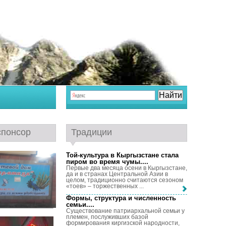
спонсор
Традиции
Той-культура в Кыргызстане стала
пиром во время чумы...
.
Первые два месяца осени в Кыргызстане,
да и в странах Центральной Азии в
целом, традиционно считаются сезоном
«тоев» – торжественных ...
Формы, структура и численность
семьи...
.
Существование патриархальной семьи у
племен, послуживших базой
формирования киргизской народности,