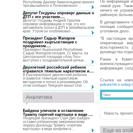
По информации из
Республики Данияр Амангельдиев принял
левой руке. Такж
Чрезвычайного и Полномочного ...
ничего не угрож
Депутат Госдумы опроверг данные о
районную больниц
ДТП с его участием...
.
Депутат Госдумы Андрей Гурулев
В департаменте 
опроверг информацию о том, что его
полиции сообщил
автомобиль попал в ДТП в Забайкальском
уголовное дело.
крае. Утром он опубликовал ...
Президент Садыр Жапаров
"В настоящее вр
поздравил кыргызстанцев с
оперативные мер
праздником...
.
всесторонность 
Президент Кыргызской Республики
руководства отдел
Садыр Жапаров сегодня, 21 марта, на
Центральной площади «Ала-Тоо»
Ранее в Комит
выступил с поздравительной речью ...
военнослужащего
Двухлетний российский ребенок
информации, солд
отравился тяжелым наркотиком и...
.
В Екатеринбурге двухлетний ребенок
отравился тяжелым наркотиком
Ссылка на нов
метадоном и попал в реанимацию. Об
pokonchit-s-soboj
этом сообщил Telegram-канал Ural ...
Аналитика
Байдена уличили в оставлении
Новость прочита
Трампу горячей картошки в виде ...
.
Уходящий президент США Джо Байден
оставил избранному американскому
лидеру Дональду Трампу «горячую
картошку» в виде конфликта ...
Еще из этой