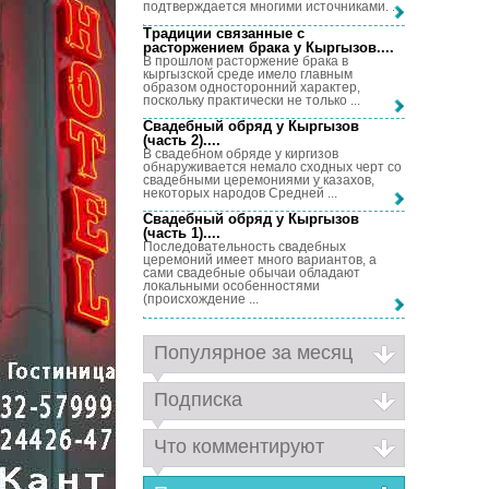
подтверждается многими источниками. ...
Традиции связанные с
расторжением брака у Кыргызов...
.
В прошлом расторжение брака в
кыргызской среде имело главным
образом односторонний характер,
поскольку практически не только ...
Свадебный обряд у Кыргызов
(часть 2)...
.
В свадебном обряде у киргизов
обнаруживается немало сходных черт со
свадебными церемониями у казахов,
некоторых народов Средней ...
Свадебный обряд у Кыргызов
(часть 1)...
.
Последовательность свадебных
церемоний имеет много вариантов, а
сами свадебные обычаи обладают
локальными особенностями
(происхождение ...
Популярное за месяц
Подписка
Что комментируют