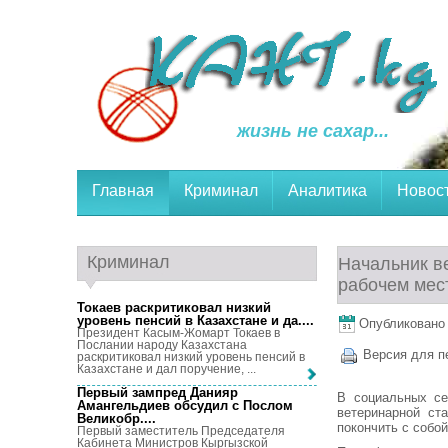
жизнь не сахар...
Главная
Криминал
Аналитика
Новос
Криминал
Начальник ве
рабочем мес
Токаев раскритиковал низкий
уровень пенсий в Казахстане и да...
.
Опубликовано 5
Президент Касым-Жомарт Токаев в
Послании народу Казахстана
Версия для п
раскритиковал низкий уровень пенсий в
Казахстане и дал поручение, ...
Первый зампред Данияр
В социальных се
Амангельдиев обсудил с Послом
ветеринарной ст
Великобр...
.
покончить с собой
Первый заместитель Председателя
Кабинета Министров Кыргызской