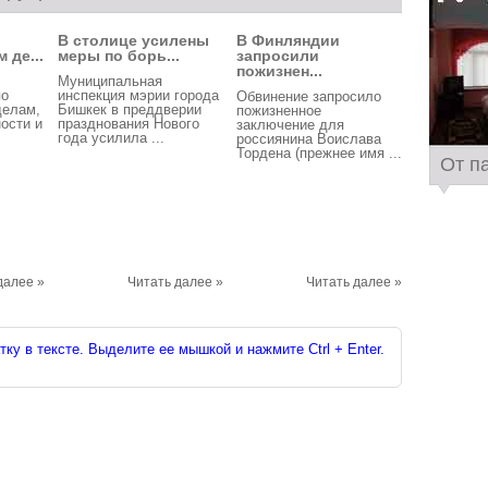
В столице усилены
В Финляндии
 де...
меры по борь...
запросили
пожизнен...
Муниципальная
по
инспекция мэрии города
Обвинение запросило
елам,
Бишкек в преддверии
пожизненное
ости и
празднования Нового
заключение для
года усилила ...
россиянина Воислава
Тордена (прежнее имя ...
От п
далее »
Читать далее »
Читать далее »
ку в тексте. Выделите ее мышкой и нажмите Ctrl + Enter.