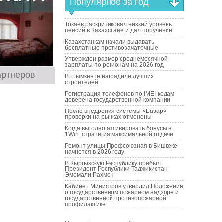
Популярное за год
Токаев раскритиковал низкий уровень
пенсий в Казахстане и дал поручение
Казахстанкам начали выдавать
бесплатные противозачаточные
Утвержден размер среднемесячной
зарплаты по регионам на 2026 год
артнеров
В Шымкенте наградили лучших
строителей
Регистрация телефонов по IMEI-кодам
доверена государственной компании
После внедрения системы «Базар»
проверки на рынках отменены
Когда выгодно активировать бонусы в
1Win: стратегия максимальной отдачи
Ремонт улицы Профсоюзная в Бишкеке
начнется в 2026 году
В Кыргызскую Республику прибыл
Президент Республики Таджикистан
Эмомали Рахмон
Кабинет Министров утвердил Положение
о государственном пожарном надзоре и
государственной противопожарной
профилактике