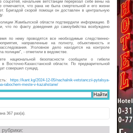
 соцсетей, начальник ветстанции перерезал себе вены на
е отмечается, что рана не была смертельной и его жизни
ает. Бригадой скорой помощи он доставлен в центральную
у.
полиции Жамбылской области подтвердили информацию. В
и, что по факту доведения до самоубийства возбуждено
емя по нему проводятся все необходимые следственно-
оприятия, направленные на полноту, объективность и
расследования. Уголовное дело находится на контроле
а полиции", - отметили в ведомстве.
ете национальной безопасности сообщили о гибели
 в Восточно-Казахстанской области. По предварительной
ат совершил суицид.
ость:
https://kant.kg/2024-12-05/nachalnik-vetstanczii-pytalsya-
-na-rabochem-meste-v-kazahstane/
на 367 раз(a).
 рубрики: