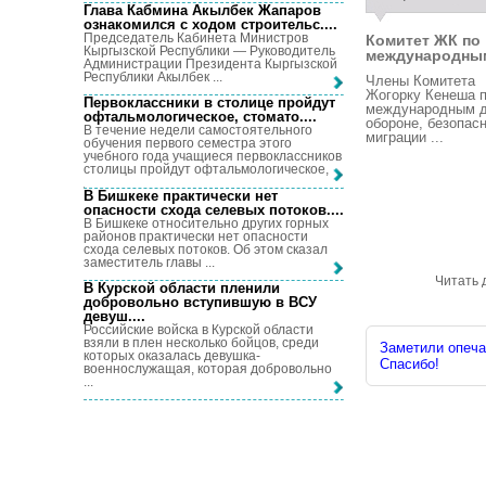
Глава Кабмина Акылбек Жапаров
ознакомился с ходом строительс...
.
Председатель Кабинета Министров
Комитет ЖК по
Кыргызской Республики — Руководитель
международным
Администрации Президента Кыргызской
Республики Акылбек ...
Члены Комитета
Жогорку Кенеша 
Первоклассники в столице пройдут
международным д
офтальмологическое, стомато...
.
обороне, безопасн
В течение недели самостоятельного
миграции ...
обучения первого семестра этого
учебного года учащиеся первоклассников
столицы пройдут офтальмологическое, ...
В Бишкеке практически нет
опасности схода селевых потоков...
.
В Бишкеке относительно других горных
районов практически нет опасности
схода селевых потоков. Об этом сказал
заместитель главы ...
Читать 
В Курской области пленили
добровольно вступившую в ВСУ
девуш...
.
Российские войска в Курской области
взяли в плен несколько бойцов, среди
Заметили опечат
которых оказалась девушка-
Спасибо!
военнослужащая, которая добровольно
...