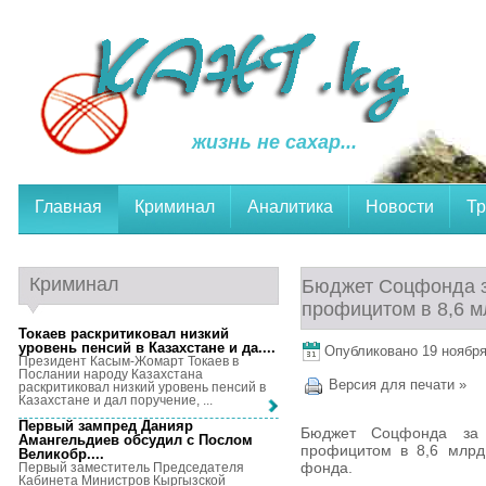
жизнь не сахар...
Главная
Криминал
Аналитика
Новости
Тр
Криминал
Бюджет Соцфонда з
профицитом в 8,6 м
Токаев раскритиковал низкий
уровень пенсий в Казахстане и да...
.
Опубликовано 19 ноября,
Президент Касым-Жомарт Токаев в
Послании народу Казахстана
Версия для печати »
раскритиковал низкий уровень пенсий в
Казахстане и дал поручение, ...
Первый зампред Данияр
Бюджет Соцфонда за 
Амангельдиев обсудил с Послом
профицитом в 8,6 млрд
Великобр...
.
фонда.
Первый заместитель Председателя
Кабинета Министров Кыргызской