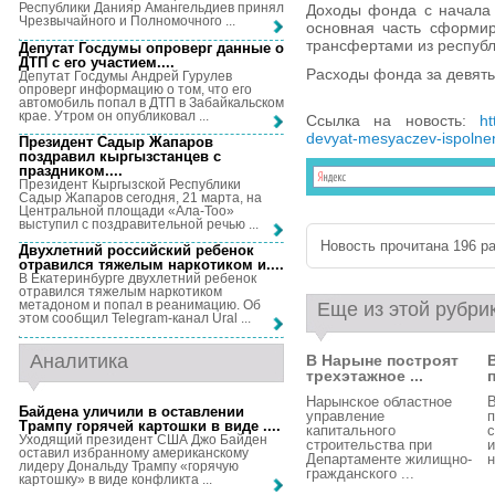
Республики Данияр Амангельдиев принял
Доходы фонда с начала 
Чрезвычайного и Полномочного ...
основная часть сформи
трансфертами из республ
Депутат Госдумы опроверг данные о
ДТП с его участием...
.
Расходы фонда за девять
Депутат Госдумы Андрей Гурулев
опроверг информацию о том, что его
автомобиль попал в ДТП в Забайкальском
крае. Утром он опубликовал ...
Ссылка на новость:
ht
devyat-mesyaczev-ispolnen
Президент Садыр Жапаров
поздравил кыргызстанцев с
праздником...
.
Президент Кыргызской Республики
Садыр Жапаров сегодня, 21 марта, на
Центральной площади «Ала-Тоо»
выступил с поздравительной речью ...
Новость прочитана 196 ра
Двухлетний российский ребенок
отравился тяжелым наркотиком и...
.
В Екатеринбурге двухлетний ребенок
отравился тяжелым наркотиком
метадоном и попал в реанимацию. Об
Еще из этой рубри
этом сообщил Telegram-канал Ural ...
Аналитика
В Нарыне построят
трехэтажное ...
Нарынское областное
Байдена уличили в оставлении
управление
Трампу горячей картошки в виде ...
.
капитального
с
Уходящий президент США Джо Байден
строительства при
и
оставил избранному американскому
Департаменте жилищно-
н
лидеру Дональду Трампу «горячую
гражданского ...
картошку» в виде конфликта ...