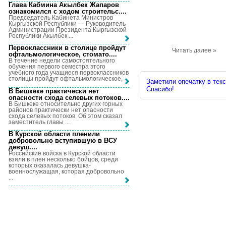
Глава Кабмина Акылбек Жапаров
ознакомился с ходом строительс...
.
Председатель Кабинета Министров
Кыргызской Республики — Руководитель
Администрации Президента Кыргызской
Республики Акылбек ...
Первоклассники в столице пройдут
Читать далее »
офтальмологическое, стомато...
.
В течение недели самостоятельного
обучения первого семестра этого
учебного года учащиеся первоклассников
столицы пройдут офтальмологическое, ...
Заметили опечатку в текс
Спасибо!
В Бишкеке практически нет
опасности схода селевых потоков...
.
В Бишкеке относительно других горных
районов практически нет опасности
схода селевых потоков. Об этом сказал
заместитель главы ...
В Курской области пленили
добровольно вступившую в ВСУ
девуш...
.
Российские войска в Курской области
взяли в плен несколько бойцов, среди
которых оказалась девушка-
военнослужащая, которая добровольно
...