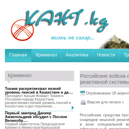
жизнь не сахар...
Главная
Криминал
Аналитика
Новости
Тр
Криминал
Российские войска 
реактивной системы
Токаев раскритиковал низкий
уровень пенсий в Казахстане и да...
.
Опубликовано 18 апреля,
Президент Касым-Жомарт Токаев в
Послании народу Казахстана
Версия для печати »
раскритиковал низкий уровень пенсий в
Казахстане и дал поручение, ...
Первый зампред Данияр
Российские средства пр
Амангельдиев обсудил с Послом
снарядов чешской реакти
Великобр...
.
в зоне специальной в
Первый заместитель Председателя
Кабинета Министров Кыргызской
официальный представи