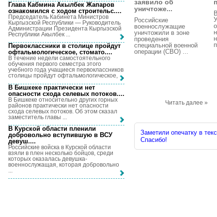
заявило об
Глава Кабмина Акылбек Жапаров
уничтоже...
ознакомился с ходом строительс...
.
Председатель Кабинета Министров
У
Российские
Кыргызской Республики — Руководитель
военнослужащие
Администрации Президента Кыргызской
уничтожили в зоне
Республики Акылбек ...
н
проведения
п
специальной военной
Первоклассники в столице пройдут
операции (СВО) ...
офтальмологическое, стомато...
.
В течение недели самостоятельного
обучения первого семестра этого
учебного года учащиеся первоклассников
столицы пройдут офтальмологическое, ...
В Бишкеке практически нет
опасности схода селевых потоков...
.
В Бишкеке относительно других горных
Читать далее »
районов практически нет опасности
схода селевых потоков. Об этом сказал
заместитель главы ...
В Курской области пленили
Заметили опечатку в текс
добровольно вступившую в ВСУ
Спасибо!
девуш...
.
Российские войска в Курской области
взяли в плен несколько бойцов, среди
которых оказалась девушка-
военнослужащая, которая добровольно
...