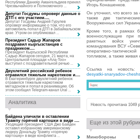
Республики Данияр Амангельдиев принял
Игорь Конашенков.
Чрезвычайного и Полномочного ...
Он уточнил, что всего за
Депутат Госдумы опроверг данные о
ДТП с его участием...
.
также две тактическ
Депутат Госдумы Андрей Гурулев
Вооруженных сил Украины
опроверг информацию о том, что его
автомобиль попал в ДТП в Забайкальском
Кроме того, в рамках 
крае. Утром он опубликовал ...
военнослужащие при п
Президент Садыр Жапаров
ракетных войск унич
поздравил кыргызстанцев с
командования ВСУ «Севе
праздником...
.
оперативно-тактическ
Президент Кыргызской Республики
топливом, а также живая 
Садыр Жапаров сегодня, 21 марта, на
Центральной площади «Ала-Тоо»
выступил с поздравительной речью ...
Ссылка на новость
Двухлетний российский ребенок
desyatki-snaryadov-cheshs
отравился тяжелым наркотиком и...
.
В Екатеринбурге двухлетний ребенок
отравился тяжелым наркотиком
метадоном и попал в реанимацию. Об
этом сообщил Telegram-канал Ural ...
Аналитика
Новость прочитана 1049 р
Байдена уличили в оставлении
Трампу горячей картошки в виде ...
.
Еще из этой рубри
Уходящий президент США Джо Байден
оставил избранному американскому
лидеру Дональду Трампу «горячую
картошку» в виде конфликта ...
Минобороны