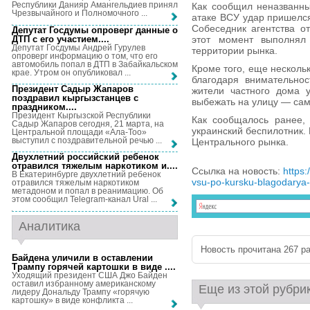
Республики Данияр Амангельдиев принял
Как сообщил неназванны
Чрезвычайного и Полномочного ...
атаке ВСУ удар пришелся
Собеседник агентства от
Депутат Госдумы опроверг данные о
ДТП с его участием...
.
этот момент выполнял
Депутат Госдумы Андрей Гурулев
территории рынка.
опроверг информацию о том, что его
автомобиль попал в ДТП в Забайкальском
Кроме того, еще несколь
крае. Утром он опубликовал ...
благодаря внимательнос
Президент Садыр Жапаров
жители частного дома 
поздравил кыргызстанцев с
выбежать на улицу — сам
праздником...
.
Президент Кыргызской Республики
Как сообщалось ранее,
Садыр Жапаров сегодня, 21 марта, на
украинский беспилотник.
Центральной площади «Ала-Тоо»
выступил с поздравительной речью ...
Центрального рынка.
Двухлетний российский ребенок
отравился тяжелым наркотиком и...
.
Ссылка на новость:
https:
В Екатеринбурге двухлетний ребенок
vsu-po-kursku-blagodarya-r
отравился тяжелым наркотиком
метадоном и попал в реанимацию. Об
этом сообщил Telegram-канал Ural ...
Аналитика
Новость прочитана 267 ра
Байдена уличили в оставлении
Трампу горячей картошки в виде ...
.
Уходящий президент США Джо Байден
оставил избранному американскому
Еще из этой рубри
лидеру Дональду Трампу «горячую
картошку» в виде конфликта ...