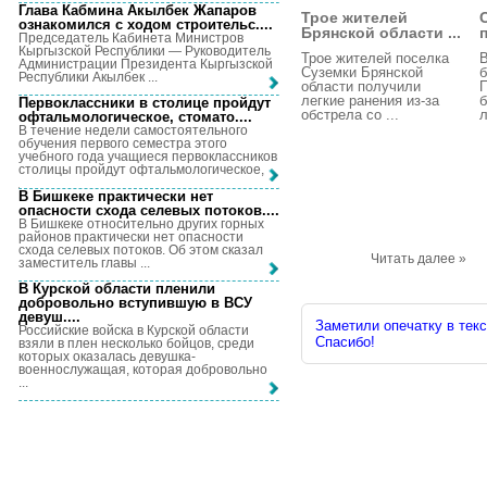
Глава Кабмина Акылбек Жапаров
Трое жителей
ознакомился с ходом строительс...
.
Брянской области ...
Председатель Кабинета Министров
Кыргызской Республики — Руководитель
Трое жителей поселка
Администрации Президента Кыргызской
Суземки Брянской
б
Республики Акылбек ...
области получили
легкие ранения из-за
Первоклассники в столице пройдут
обстрела со ...
л
офтальмологическое, стомато...
.
В течение недели самостоятельного
обучения первого семестра этого
учебного года учащиеся первоклассников
столицы пройдут офтальмологическое, ...
В Бишкеке практически нет
опасности схода селевых потоков...
.
В Бишкеке относительно других горных
районов практически нет опасности
схода селевых потоков. Об этом сказал
Читать далее »
заместитель главы ...
В Курской области пленили
добровольно вступившую в ВСУ
девуш...
.
Заметили опечатку в текс
Российские войска в Курской области
Спасибо!
взяли в плен несколько бойцов, среди
которых оказалась девушка-
военнослужащая, которая добровольно
...