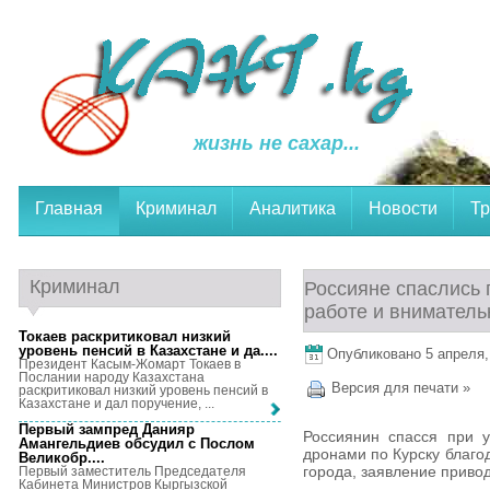
жизнь не сахар...
Главная
Криминал
Аналитика
Новости
Тр
Криминал
Россияне спаслись 
работе и вниматель
Токаев раскритиковал низкий
уровень пенсий в Казахстане и да...
.
Опубликовано 5 апреля, 
Президент Касым-Жомарт Токаев в
Послании народу Казахстана
Версия для печати »
раскритиковал низкий уровень пенсий в
Казахстане и дал поручение, ...
Первый зампред Данияр
Россиянин спасся при 
Амангельдиев обсудил с Послом
дронами по Курску благо
Великобр...
.
города, заявление приво
Первый заместитель Председателя
Кабинета Министров Кыргызской