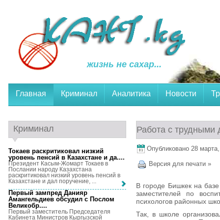
жизнь не сахар...
Главная
Криминал
Аналитика
Новости
Тр
Криминал
Работа с трудными 
Опубликовано 28 марта, 
Токаев раскритиковал низкий
уровень пенсий в Казахстане и да...
.
Президент Касым-Жомарт Токаев в
Версия для печати »
Послании народу Казахстана
раскритиковал низкий уровень пенсий в
Казахстане и дал поручение, ...
В городе Бишкек на баз
Первый зампред Данияр
заместителей по воспи
Амангельдиев обсудил с Послом
психологов районных шко
Великобр...
.
Первый заместитель Председателя
Так, в школе организов
Кабинета Министров Кыргызской