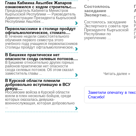
Глава Кабмина Акылбек Жапаров
Состоялось
ознакомился с ходом строительс...
.
заседание
Председатель Кабинета Министров
Кыргызской Республики — Руководитель
Экспертно...
Администрации Президента Кыргызской
Республики Акылбек ...
М
Состоялось заседание
Экспертного совета при
Первоклассники в столице пройдут
Президенте Кыргызской
офтальмологическое, стомато...
.
П
Республики по
В течение недели самостоятельного
Р
укреплению ...
обучения первого семестра этого
учебного года учащиеся первоклассников
столицы пройдут офтальмологическое, ...
В Бишкеке практически нет
опасности схода селевых потоков...
.
В Бишкеке относительно других горных
районов практически нет опасности
схода селевых потоков. Об этом сказал
заместитель главы ...
Читать далее »
В Курской области пленили
добровольно вступившую в ВСУ
девуш...
.
Российские войска в Курской области
Заметили опечатку в текс
взяли в плен несколько бойцов, среди
Спасибо!
которых оказалась девушка-
военнослужащая, которая добровольно
...