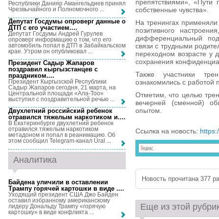
препятствиями», «Пути 
Республики Данияр Амангельдиев принял
собственные чувства».
Чрезвычайного и Полномочного ...
Депутат Госдумы опроверг данные о
На тренингах применяли
ДТП с его участием...
.
позитивного настроени
Депутат Госдумы Андрей Гурулев
дифференциальный под
опроверг информацию о том, что его
автомобиль попал в ДТП в Забайкальском
связи с трудными родите
крае. Утром он опубликовал ...
переходном возрасте у д
сохранения конфиденциа
Президент Садыр Жапаров
поздравил кыргызстанцев с
Также участники тре
праздником...
.
Президент Кыргызской Республики
ознакомились с работой 
Садыр Жапаров сегодня, 21 марта, на
Центральной площади «Ала-Тоо»
Отметим, что целью тре
выступил с поздравительной речью ...
вечерней (сменной) об
опытом.
Двухлетний российский ребенок
отравился тяжелым наркотиком и...
.
В Екатеринбурге двухлетний ребенок
отравился тяжелым наркотиком
Ссылка на новость:
https:
метадоном и попал в реанимацию. Об
этом сообщил Telegram-канал Ural ...
Аналитика
Новость прочитана 377 ра
Байдена уличили в оставлении
Трампу горячей картошки в виде ...
.
Уходящий президент США Джо Байден
оставил избранному американскому
Еще из этой рубри
лидеру Дональду Трампу «горячую
картошку» в виде конфликта ...