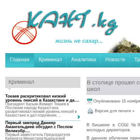
жизнь не сахар...
Главная
Криминал
Аналитика
Новости
Тр
Криминал
В столице прошел 
школ
Токаев раскритиковал низкий
уровень пенсий в Казахстане и да...
.
Опубликовано 16 ноября,
Президент Касым-Жомарт Токаев в
Послании народу Казахстана
Версия для печати »
раскритиковал низкий уровень пенсий в
Казахстане и дал поручение, ...
Первый зампред Данияр
В Бишкеке в СОШ №97 
Амангельдиев обсудил с Послом
молодых директоров.
Великобр...
.
Первый заместитель Председателя
В данном обучении прин
Кабинета Министров Кыргызской