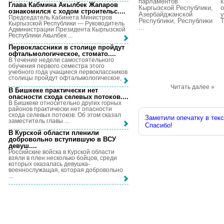
парламентов
к
Глава Кабмина Акылбек Жапаров
Кыргызской Республики,
о
ознакомился с ходом строительс...
.
Азербайджанской
Председатель Кабинета Министров
Республики, Республики
Т
Кыргызской Республики — Руководитель
...
Администрации Президента Кыргызской
Республики Акылбек ...
Первоклассники в столице пройдут
офтальмологическое, стомато...
.
В течение недели самостоятельного
обучения первого семестра этого
учебного года учащиеся первоклассников
столицы пройдут офтальмологическое, ...
Читать далее »
В Бишкеке практически нет
опасности схода селевых потоков...
.
В Бишкеке относительно других горных
районов практически нет опасности
схода селевых потоков. Об этом сказал
Заметили опечатку в текс
заместитель главы ...
Спасибо!
В Курской области пленили
добровольно вступившую в ВСУ
девуш...
.
Российские войска в Курской области
взяли в плен несколько бойцов, среди
которых оказалась девушка-
военнослужащая, которая добровольно
...