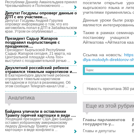
Республики Данияр Амангельдиев принял
посетили открытые уро
Чрезвычайного и Полномочного ...
кыргызского языка и лит
учителями применялись 
Депутат Госдумы опроверг данные о
ДТП с его участием...
.
Данные уроки были разр
Депутат Госдумы Андрей Гурулев
опроверг информацию о том, что его
являются интегрированн
автомобиль попал в ДТП в Забайкальском
крае. Утром он опубликовал ...
Также в рамках семинар
постановку учащихся
Президент Садыр Жапаров
Айтматова «Айтматов ка
поздравил кыргызстанцев с
праздником...
.
Президент Кыргызской Республики
Садыр Жапаров сегодня, 21 марта, на
Ссылка на новость:
https
Центральной площади «Ала-Тоо»
dlya-molodyh-direktorov-sh
выступил с поздравительной речью ...
Двухлетний российский ребенок
отравился тяжелым наркотиком и...
.
В Екатеринбурге двухлетний ребенок
отравился тяжелым наркотиком
метадоном и попал в реанимацию. Об
этом сообщил Telegram-канал Ural ...
Новость прочитана 360 ра
Аналитика
Еще из этой рубри
Байдена уличили в оставлении
Трампу горячей картошки в виде ...
.
Уходящий президент США Джо Байден
Главы парламентов
оставил избранному американскому
государств-у...
д
лидеру Дональду Трампу «горячую
картошку» в виде конфликта ...
Главы и депутаты
В