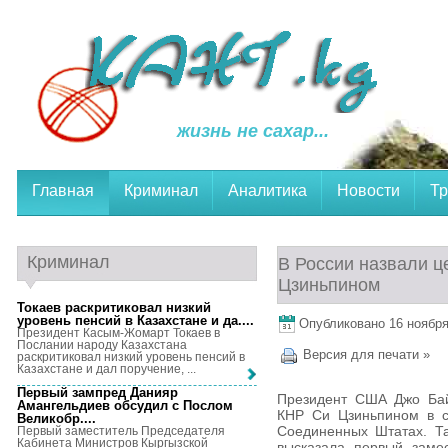
жизнь не сахар...
Главная
Криминал
Аналитика
Новости
Тр
Криминал
В России назвали ц
Цзиньпином
Токаев раскритиковал низкий
уровень пенсий в Казахстане и да...
.
Опубликовано 16 ноября,
Президент Касым-Жомарт Токаев в
Послании народу Казахстана
Версия для печати »
раскритиковал низкий уровень пенсий в
Казахстане и дал поручение, ...
Первый зампред Данияр
Президент США Джо Бай
Амангельдиев обсудил с Послом
КНР Си Цзиньпином в с
Великобр...
.
Соединенных Штатах. Та
Первый заместитель Председателя
Кабинета Министров Кыргызской
высказала первый заме