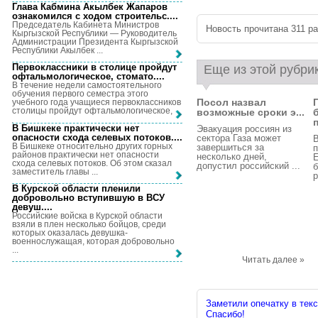
Глава Кабмина Акылбек Жапаров
ознакомился с ходом строительс...
.
Председатель Кабинета Министров
Новость прочитана 311 раз
Кыргызской Республики — Руководитель
Администрации Президента Кыргызской
Республики Акылбек ...
Первоклассники в столице пройдут
Еще из этой рубри
офтальмологическое, стомато...
.
В течение недели самостоятельного
обучения первого семестра этого
Посол назвал
учебного года учащиеся первоклассников
столицы пройдут офтальмологическое, ...
возможные сроки э...
п
В Бишкеке практически нет
Эвакуация россиян из
опасности схода селевых потоков...
.
сектора Газа может
В
В Бишкеке относительно других горных
завершиться за
п
районов практически нет опасности
несколько дней,
Е
схода селевых потоков. Об этом сказал
допустил российский ...
заместитель главы ...
р
В Курской области пленили
добровольно вступившую в ВСУ
девуш...
.
Российские войска в Курской области
взяли в плен несколько бойцов, среди
которых оказалась девушка-
военнослужащая, которая добровольно
...
Читать далее »
Заметили опечатку в текс
Спасибо!