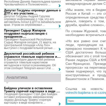
Республики Данияр Амангельдиев принял
международным делам С
Чрезвычайного и Полномочного ...
«Мы знаем, что в бюдже
Депутат Госдумы опроверг данные о
ДТП с его участием...
.
Россия и Китай — это ст
Депутат Госдумы Андрей Гурулев
определенные средства п
опроверг информацию о том, что его
деньги, говорить о том
автомобиль попал в ДТП в Забайкальском
дружба, крайне сложно», 
крае. Утром он опубликовал ...
Президент Садыр Жапаров
По словам Журовой, тов
поздравил кыргызстанцев с
необходимо встречаться 
праздником...
.
Президент Кыргызской Республики
«Но все равно они счит
Садыр Жапаров сегодня, 21 марта, на
люди, приходящие на 
Центральной площади «Ала-Тоо»
выступил с поздравительной речью ...
прекрасно понимают. К т
США достаточно больша
Двухлетний российский ребенок
обозначает это с этой то
отравился тяжелым наркотиком и...
.
Ранее лидеры США и КНР
В Екатеринбурге двухлетний ребенок
отравился тяжелым наркотиком
Сан-Франциско. Презид
метадоном и попал в реанимацию. Об
прогресса» на переговор
этом сообщил Telegram-канал Ural ...
также подчеркнул, что 
конструктивных и прод
Аналитика
Вашингтоном и Пекином.
Байдена уличили в оставлении
Ссылка на новость
Трампу горячей картошки в виде ...
.
vstrechi-bajdena-s-si-czzi
Уходящий президент США Джо Байден
оставил избранному американскому
лидеру Дональду Трампу «горячую
картошку» в виде конфликта ...