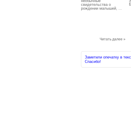
э
необычные
Б
свидетельства о
рождении малышей, ...
Читать далее »
Заметили опечатку в текс
Спасибо!