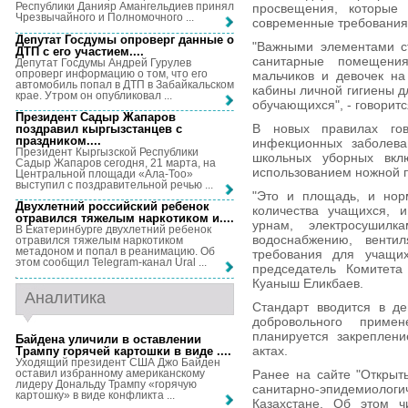
Республики Данияр Амангельдиев принял
просвещения, которые
Чрезвычайного и Полномочного ...
современные требования
Депутат Госдумы опроверг данные о
"Важными элементами с
ДТП с его участием...
.
санитарные помещени
Депутат Госдумы Андрей Гурулев
опроверг информацию о том, что его
мальчиков и девочек на
автомобиль попал в ДТП в Забайкальском
кабины личной гигиены д
крае. Утром он опубликовал ...
обучающихся", - говорит
Президент Садыр Жапаров
В новых правилах го
поздравил кыргызстанцев с
праздником...
.
инфекционных заболева
Президент Кыргызской Республики
школьных уборных вкл
Садыр Жапаров сегодня, 21 марта, на
использованием ножной п
Центральной площади «Ала-Тоо»
выступил с поздравительной речью ...
"Это и площадь, и нор
Двухлетний российский ребенок
количества учащихся, 
отравился тяжелым наркотиком и...
.
урнам, электросушилк
В Екатеринбурге двухлетний ребенок
водоснабжению, венти
отравился тяжелым наркотиком
метадоном и попал в реанимацию. Об
требования для учащих
этом сообщил Telegram-канал Ural ...
председатель Комитета
Куаныш Еликбаев.
Аналитика
Стандарт вводится в де
добровольного примен
планируется закреплен
Байдена уличили в оставлении
актах.
Трампу горячей картошки в виде ...
.
Уходящий президент США Джо Байден
оставил избранному американскому
Ранее на сайте "Открыт
лидеру Дональду Трампу «горячую
санитарно-эпидемиологи
картошку» в виде конфликта ...
Казахстане. Об этом ч