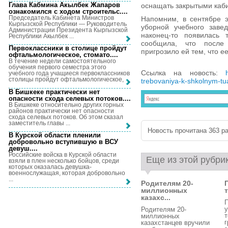
Глава Кабмина Акылбек Жапаров
оснащать закрытыми каби
ознакомился с ходом строительс...
.
Председатель Кабинета Министров
Напомним, в сентябре э
Кыргызской Республики — Руководитель
уборной учебного заве
Администрации Президента Кыргызской
наконец-то появилась 
Республики Акылбек ...
сообщила, что после
Первоклассники в столице пройдут
пригрозило ей тем, что 
офтальмологическое, стомато...
.
В течение недели самостоятельного
обучения первого семестра этого
Ссылка на новость:
учебного года учащиеся первоклассников
столицы пройдут офтальмологическое, ...
trebovaniya-k-shkolnym-tu
В Бишкеке практически нет
опасности схода селевых потоков...
.
В Бишкеке относительно других горных
районов практически нет опасности
схода селевых потоков. Об этом сказал
заместитель главы ...
Новость прочитана 363 ра
В Курской области пленили
добровольно вступившую в ВСУ
девуш...
.
Российские войска в Курской области
Еще из этой рубри
взяли в плен несколько бойцов, среди
которых оказалась девушка-
военнослужащая, которая добровольно
...
Родителям 20-
миллионных
казахс...
П
у
Родителям 20-
т
миллионных
г
казахстанцев вручили