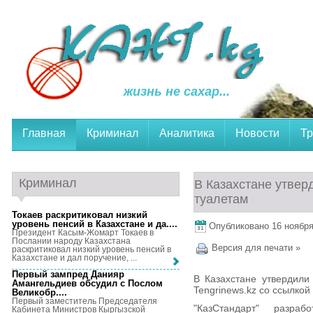
жизнь не сахар...
Главная
Криминал
Аналитика
Новости
Тр
Криминал
В Казахстане утвер
туалетам
Токаев раскритиковал низкий
уровень пенсий в Казахстане и да...
.
Опубликовано 16 ноября,
Президент Касым-Жомарт Токаев в
Послании народу Казахстана
Версия для печати »
раскритиковал низкий уровень пенсий в
Казахстане и дал поручение, ...
Первый зампред Данияр
В Казахстане утвердили
Амангельдиев обсудил с Послом
Tengrinews.kz со ссылкой
Великобр...
.
Первый заместитель Председателя
"КазСтандарт" разра
Кабинета Министров Кыргызской