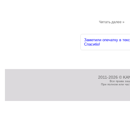
Читать далее »
Заметили опечатку в текс
Спасибо!
2011-2026 © KAN
Все права за
При полном или час