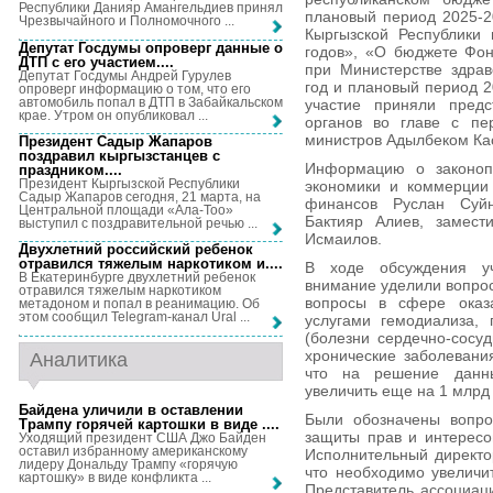
Республики Данияр Амангельдиев принял
плановый период 2025-2
Чрезвычайного и Полномочного ...
Кыргызской Республики
Депутат Госдумы опроверг данные о
годов», «О бюджете Фон
ДТП с его участием...
.
при Министерстве здрав
Депутат Госдумы Андрей Гурулев
год и плановый период 2
опроверг информацию о том, что его
автомобиль попал в ДТП в Забайкальском
участие приняли предс
крае. Утром он опубликовал ...
органов во главе с пе
министров Адылбеком К
Президент Садыр Жапаров
поздравил кыргызстанцев с
Информацию о законопр
праздником...
.
Президент Кыргызской Республики
экономики и коммерции 
Садыр Жапаров сегодня, 21 марта, на
финансов Руслан Суйн
Центральной площади «Ала-Тоо»
Бактияр Алиев, замест
выступил с поздравительной речью ...
Исмаилов.
Двухлетний российский ребенок
отравился тяжелым наркотиком и...
.
В ходе обсуждения уч
В Екатеринбурге двухлетний ребенок
внимание уделили вопро
отравился тяжелым наркотиком
вопросы в сфере оказа
метадоном и попал в реанимацию. Об
этом сообщил Telegram-канал Ural ...
услугами гемодиализа,
(болезни сердечно-сосуд
хронические заболевани
Аналитика
что на решение данн
увеличить еще на 1 млрд
Байдена уличили в оставлении
Были обозначены вопро
Трампу горячей картошки в виде ...
.
защиты прав и интересо
Уходящий президент США Джо Байден
оставил избранному американскому
Исполнительный директо
лидеру Дональду Трампу «горячую
что необходимо увеличи
картошку» в виде конфликта ...
Представитель ассоциац