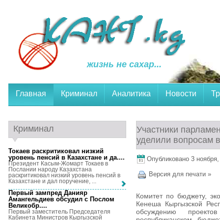
жизнь не сахар...
Главная
Криминал
Аналитика
Новости
Тр
Криминал
Участники парламе
уделили вопросам 
Токаев раскритиковал низкий
уровень пенсий в Казахстане и да...
.
Опубликовано 3 ноября, 
Президент Касым-Жомарт Токаев в
Послании народу Казахстана
Версия для печати »
раскритиковал низкий уровень пенсий в
Казахстане и дал поручение, ...
Первый зампред Данияр
Комитет по бюджету, эк
Амангельдиев обсудил с Послом
Кенеша Кыргызской Рес
Великобр...
.
обсуждению проекто
Первый заместитель Председателя
Кабинета Министров Кыргызской
республиканском бюдже