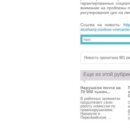
гарантированных социал
внимание на проблемы п
регулирования цен на ле
Ссылка на новость:
htt
slushanij-osoboe-vnimanie
Новость прочитана 481 ра
Еще из этой рубри
Нарушили почти на
70 000 тысяч...
О
В районных акимиатах
продолжают свою
С
работу комиссии по
и
правонарушениям.
д
Накануне в
С
Первомайском ...
у