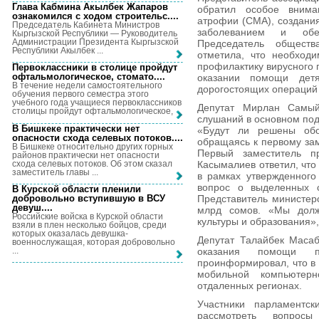
Глава Кабмина Акылбек Жапаров
обратил особое внима
ознакомился с ходом строительс...
.
атрофии (СМА), создания
Председатель Кабинета Министров
заболеванием и обес
Кыргызской Республики — Руководитель
Администрации Президента Кыргызской
Председатель общест
Республики Акылбек ...
отметила, что необход
профилактику вирусного 
Первоклассники в столице пройдут
офтальмологическое, стомато...
.
оказании помощи дет
В течение недели самостоятельного
дорогостоящих операций
обучения первого семестра этого
учебного года учащиеся первоклассников
Депутат Мирлан Самый
столицы пройдут офтальмологическое, ...
слушаний в основном по
В Бишкеке практически нет
«Будут ли решены обоз
опасности схода селевых потоков...
.
обращаясь к первому за
В Бишкеке относительно других горных
Первый заместитель п
районов практически нет опасности
схода селевых потоков. Об этом сказал
Касымалиев ответил, чт
заместитель главы ...
в рамках утвержденног
вопрос о выделенных с
В Курской области пленили
добровольно вступившую в ВСУ
Представитель министер
девуш...
.
млрд сомов. «Мы дол
Российские войска в Курской области
культуры и образования»,
взяли в плен несколько бойцов, среди
которых оказалась девушка-
Депутат Талайбек Маса
военнослужащая, которая добровольно
...
оказания помощи п
проинформировал, что в
мобильной компьютер
отдаленных регионах.
Участники парламентск
рассмотреть вопро