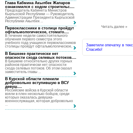
Глава Кабмина Акылбек Жапаров
ознакомился с ходом строительс...
.
Председатель Кабинета Министров
Кыргызской Республики — Руководитель
Администрации Президента Кыргызской
Республики Акылбек ...
Читать далее »
Первоклассники в столице пройдут
офтальмологическое, стомато...
.
В течение недели самостоятельного
обучения первого семестра этого
учебного года учащиеся первоклассников
Заметили опечатку в текс
столицы пройдут офтальмологическое, ...
Спасибо!
В Бишкеке практически нет
опасности схода селевых потоков...
.
В Бишкеке относительно других горных
районов практически нет опасности
схода селевых потоков. Об этом сказал
заместитель главы ...
В Курской области пленили
добровольно вступившую в ВСУ
девуш...
.
Российские войска в Курской области
взяли в плен несколько бойцов, среди
которых оказалась девушка-
военнослужащая, которая добровольно
...