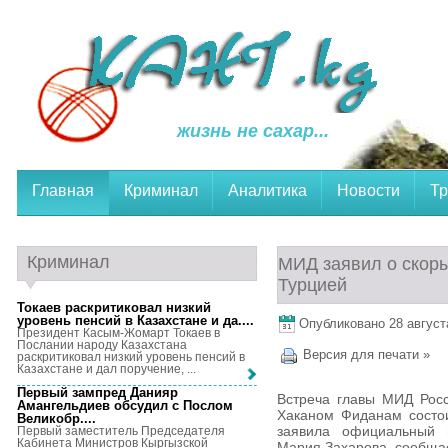
жизнь не сахар...
Главная
Криминал
Аналитика
Новости
Тр
Криминал
МИД заявил о скоры
Турцией
Токаев раскритиковал низкий
уровень пенсий в Казахстане и да...
.
Опубликовано 28 августа
Президент Касым-Жомарт Токаев в
Послании народу Казахстана
Версия для печати »
раскритиковал низкий уровень пенсий в
Казахстане и дал поручение, ...
Первый зампред Данияр
Встреча главы МИД Росс
Амангельдиев обсудил с Послом
Хаканом Фиданам состо
Великобр...
.
заявила официальный п
Первый заместитель Председателя
Кабинета Министров Кыргызской
Мария Захарова, сообща