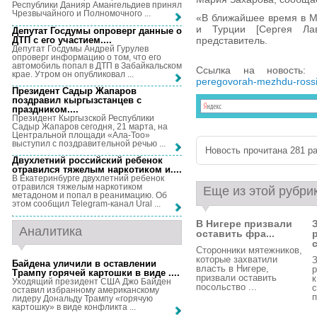
Республики Данияр Амангельдиев принял
Чрезвычайного и Полномочного ...
«В ближайшее время в М
и Турции [Сергея Ла
Депутат Госдумы опроверг данные о
ДТП с его участием...
.
представитель.
Депутат Госдумы Андрей Гурулев
опроверг информацию о том, что его
автомобиль попал в ДТП в Забайкальском
Ссылка на новость
крае. Утром он опубликовал ...
peregovorah-mezhdu-rossiej
Президент Садыр Жапаров
поздравил кыргызстанцев с
праздником...
.
Президент Кыргызской Республики
Садыр Жапаров сегодня, 21 марта, на
Центральной площади «Ала-Тоо»
выступил с поздравительной речью ...
Новость прочитана 281 ра
Двухлетний российский ребенок
отравился тяжелым наркотиком и...
.
В Екатеринбурге двухлетний ребенок
отравился тяжелым наркотиком
Еще из этой рубри
метадоном и попал в реанимацию. Об
этом сообщил Telegram-канал Ural ...
В Нигере призвали
Аналитика
оставить фра...
с
Сторонники мятежников,
которые захватили
Байдена уличили в оставлении
власть в Нигере,
Трампу горячей картошки в виде ...
.
призвали оставить
к
Уходящий президент США Джо Байден
посольство ...
с
оставил избранному американскому
п
лидеру Дональду Трампу «горячую
картошку» в виде конфликта ...