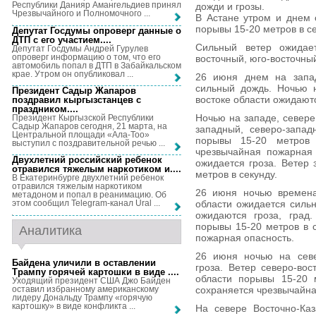
Республики Данияр Амангельдиев принял
дожди и грозы.
Чрезвычайного и Полномочного ...
В Астане утром и днем 
порывы 15-20 метров в се
Депутат Госдумы опроверг данные о
ДТП с его участием...
.
Сильный ветер ожидае
Депутат Госдумы Андрей Гурулев
опроверг информацию о том, что его
восточный, юго-восточный
автомобиль попал в ДТП в Забайкальском
крае. Утром он опубликовал ...
26 июня днем на запад
сильный дождь. Ночью н
Президент Садыр Жапаров
востоке области ожидаютс
поздравил кыргызстанцев с
праздником...
.
Ночью на западе, севере
Президент Кыргызской Республики
Садыр Жапаров сегодня, 21 марта, на
западный, северо-запад
Центральной площади «Ала-Тоо»
порывы 15-20 метров 
выступил с поздравительной речью ...
чрезвычайная пожарная 
Двухлетний российский ребенок
ожидается гроза. Ветер
отравился тяжелым наркотиком и...
.
метров в секунду.
В Екатеринбурге двухлетний ребенок
отравился тяжелым наркотиком
26 июня ночью времена
метадоном и попал в реанимацию. Об
области ожидается сильн
этом сообщил Telegram-канал Ural ...
ожидаются гроза, град.
порывы 15-20 метров в с
Аналитика
пожарная опасность.
26 июня ночью на севе
Байдена уличили в оставлении
гроза. Ветер северо-вос
Трампу горячей картошки в виде ...
.
области порывы 15-20 м
Уходящий президент США Джо Байден
оставил избранному американскому
сохраняется чрезвычайна
лидеру Дональду Трампу «горячую
картошку» в виде конфликта ...
На севере Восточно-Каз