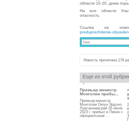
области 15-20, днем поры
На юге области Улыт
опасность.
Ссылка на нов
preduprezhdenie-obyavlen
Новость прочитана 176 ра
Еще из этой рубри
Премьер-министр
Монголии прибы...
э
Премьер-министр
Монголии Оюун-Эрдэнэ
2
Лувсаннамсрай 26 июня
в
2023 г. прибыл в Пекин с
официальным ...
Г