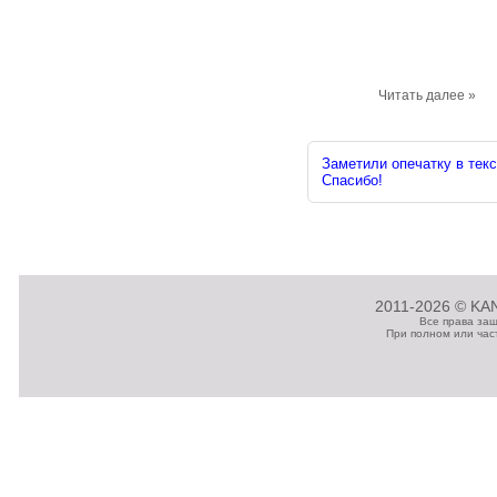
Читать далее »
Заметили опечатку в текс
Спасибо!
2011-2026 © KAN
Все права за
При полном или час