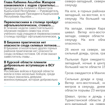
северо-западный, северн
Глава Кабмина Акылбек Жапаров
секунду.
ознакомился с ходом строительс...
.
Председатель Кабинета Министров
На юге, в горных района
Кыргызской Республики — Руководитель
Администрации Президента Кыргызской
западный, на востоке, в 
Республики Акылбек ...
секунду. На большей ча
опасность.
Первоклассники в столице пройдут
офтальмологическое, стомато...
.
На западе, севере Кара
В течение недели самостоятельного
обучения первого семестра этого
шквал. Ветер юго-вост
учебного года учащиеся первоклассников
западе, севере област
столицы пройдут офтальмологическое, ...
секунду. На юге обла
В Бишкеке практически нет
опасность.
опасности схода селевых потоков...
.
В Бишкеке относительно других горных
26 июня на севере, за
районов практически нет опасности
сильный дождь, гроза, гра
схода селевых потоков. Об этом сказал
заместитель главы ...
Пыльная буря ожидаетс
В Курской области пленили
западный, ночью в цент
добровольно вступившую в ВСУ
большей части области 15
девуш...
.
Российские войска в Курской области
Гроза ожидается в Манги
взяли в плен несколько бойцов, среди
которых оказалась девушка-
Сильные дожди и град о
военнослужащая, которая добровольно
...
Ветер юго-восточный, 
метров в секунду, дне
области порывы 23 метра 
Шквал, грозы и дождь 
Туркестанской области. 
юго-западный, на север