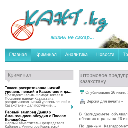
жизнь не сахар...
Главная
Криминал
Аналитика
Новости
Тр
Криминал
Штормовое предупр
Казахстану
Токаев раскритиковал низкий
уровень пенсий в Казахстане и да...
.
Опубликовано 26 июня, 2
Президент Касым-Жомарт Токаев в
Послании народу Казахстана
Версия для печати »
раскритиковал низкий уровень пенсий в
Казахстане и дал поручение, ...
Первый зампред Данияр
В Казгидромете объявил
Амангельдиев обсудил с Послом
областях страны на 26 ию
Великобр...
.
Первый заместитель Председателя
По данным Казгидромет
Кабинета Министров Кыргызской