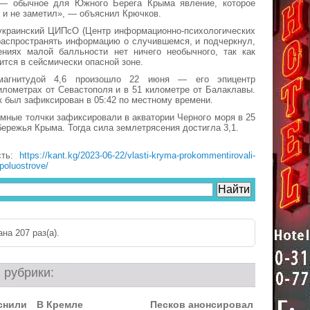
— обычное для Южного Берега Крыма явление, которое
и и не заметил», — объяснил Крючков.
 украинский ЦИПсО (Центр информационно-психологических
распространять информацию о случившемся, и подчеркнул,
ениях малой балльности нет ничего необычного, так как
ится в сейсмически опасной зоне.
магнитудой 4,6 произошло 22 июня — его эпицентр
илометрах от Севастополя и в 51 километре от Балаклавы.
 был зафиксирован в 05:42 по местному времени.
мные толчки зафиксировали в акватории Черного моря в 25
бережья Крыма. Тогда сила землетрясения достигла 3,1.
сть:
https://kant.kg/2023-06-22/vlasti-kryma-prokommentirovali-
poluostrove/
на 207 раз(a).
 рубрики:
снили
В Кремле
Песков анонсировал