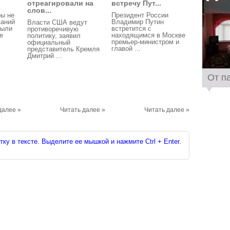
отреагировали на
встречу Пут...
слов...
ры не
Президент России
ваний
Владимир Путин
Власти США ведут
были
встретится с
противоречивую
е
находящимся в Москве
политику, заявил
премьер-министром и
официальный
главой ...
представитель Кремля
Дмитрий ...
От п
далее »
Читать далее »
Читать далее »
ку в тексте. Выделите ее мышкой и нажмите Ctrl + Enter.