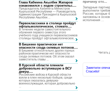
причину отс...
Глава Кабмина Акылбек Жапаров
ознакомился с ходом строительс...
.
Западные партне
Председатель Кабинета Министров
выполнили требо
Кыргызской Республики — Руководитель
России, которые 
Администрации Президента Кыргызской
заложены в основ
Республики Акылбек ...
исполнения ...
Первоклассники в столице пройдут
офтальмологическое, стомато...
.
В течение недели самостоятельного
обучения первого семестра этого
учебного года учащиеся первоклассников
столицы пройдут офтальмологическое, ...
В Бишкеке практически нет
опасности схода селевых потоков...
.
В Бишкеке относительно других горных
Читать 
районов практически нет опасности
схода селевых потоков. Об этом сказал
заместитель главы ...
В Курской области пленили
Заметили опечат
добровольно вступившую в ВСУ
Спасибо!
девуш...
.
Российские войска в Курской области
взяли в плен несколько бойцов, среди
которых оказалась девушка-
военнослужащая, которая добровольно
...