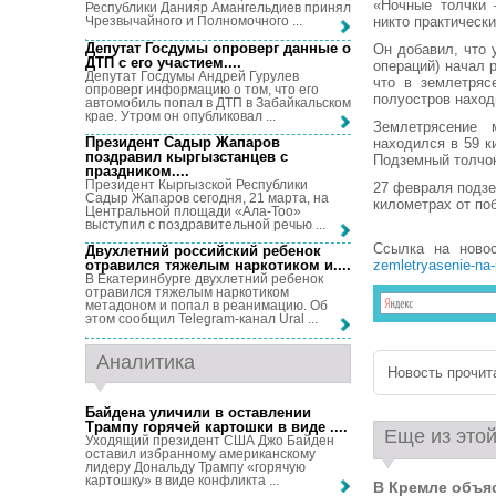
«Ночные толчки 
Республики Данияр Амангельдиев принял
никто практическ
Чрезвычайного и Полномочного ...
Депутат Госдумы опроверг данные о
Он добавил, что
ДТП с его участием...
.
операций) начал 
Депутат Госдумы Андрей Гурулев
что в землетряс
опроверг информацию о том, что его
полуостров наход
автомобиль попал в ДТП в Забайкальском
крае. Утром он опубликовал ...
Землетрясение 
Президент Садыр Жапаров
находился в 59 к
поздравил кыргызстанцев с
Подземный толчок
праздником...
.
Президент Кыргызской Республики
27 февраля подзе
Садыр Жапаров сегодня, 21 марта, на
километрах от по
Центральной площади «Ала-Тоо»
выступил с поздравительной речью ...
Ссылка на ново
Двухлетний российский ребенок
zemletryasenie-na-
отравился тяжелым наркотиком и...
.
В Екатеринбурге двухлетний ребенок
отравился тяжелым наркотиком
метадоном и попал в реанимацию. Об
этом сообщил Telegram-канал Ural ...
Аналитика
Новость прочита
Байдена уличили в оставлении
Трампу горячей картошки в виде ...
.
Еще из этой
Уходящий президент США Джо Байден
оставил избранному американскому
лидеру Дональду Трампу «горячую
картошку» в виде конфликта ...
В Кремле объя