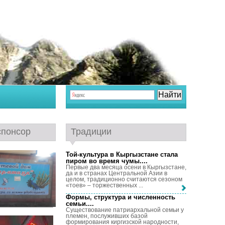
спонсор
Традиции
Той-культура в Кыргызстане стала
пиром во время чумы...
.
Первые два месяца осени в Кыргызстане,
да и в странах Центральной Азии в
целом, традиционно считаются сезоном
«тоев» – торжественных ...
Формы, структура и численность
семьи...
.
Существование патриархальной семьи у
племен, послуживших базой
формирования киргизской народности,