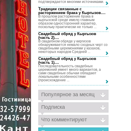
подтверждается многими источниками. ...
Традиции связанные с
расторжением брака у Кыргызов...
.
В прошлом расторжение брака в
кыргызской среде имело главным
образом односторонний характер,
поскольку практически не только ...
Свадебный обряд у Кыргызов
(часть 2)...
.
В свадебном обряде у киргизов
обнаруживается немало сходных черт со
свадебными церемониями у казахов,
некоторых народов Средней ...
Свадебный обряд у Кыргызов
(часть 1)...
.
Последовательность свадебных
церемоний имеет много вариантов, а
сами свадебные обычаи обладают
локальными особенностями
(происхождение ...
Популярное за месяц
Подписка
Что комментируют