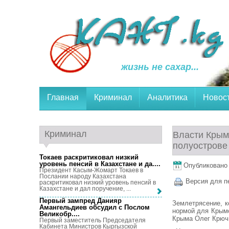
жизнь не сахар...
Главная
Криминал
Аналитика
Новос
Криминал
Власти Крым
полуострове
Токаев раскритиковал низкий
уровень пенсий в Казахстане и да...
.
Опубликовано 2
Президент Касым-Жомарт Токаев в
Послании народу Казахстана
Версия для п
раскритиковал низкий уровень пенсий в
Казахстане и дал поручение, ...
Первый зампред Данияр
Землетрясение, к
Амангельдиев обсудил с Послом
нормой для Крымс
Великобр...
.
Крыма Олег Крючк
Первый заместитель Председателя
Кабинета Министров Кыргызской