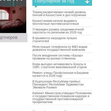
Популярное за год
Токаев раскритиковал низкий уровень
пенсий в Казахстане и дал поручение
Казахстанкам начали выдавать
бесплатные противозачаточные
Утвержден размер среднемесячной
зарплаты по регионам на 2026 год
артнеров
В Шымкенте наградили лучших
строителей
Регистрация телефонов по IMEI-кодам
доверена государственной компании
После внедрения системы «Базар»
проверки на рынках отменены
Когда выгодно активировать бонусы в
1Win: стратегия максимальной отдачи
Ремонт улицы Профсоюзная в Бишкеке
начнется в 2026 году
В Кыргызскую Республику прибыл
Президент Республики Таджикистан
Эмомали Рахмон
Кабинет Министров утвердил Положение
о государственном пожарном надзоре и
государственной противопожарной
профилактике