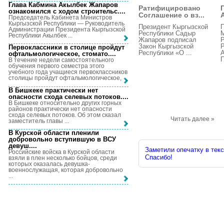
Глава Кабмина Акылбек Жапаров
Ратифицировано
ознакомился с ходом строительс...
.
Соглашение о вз...
Председатель Кабинета Министров
Кыргызской Республики — Руководитель
Президент Кыргызской
Администрации Президента Кыргызской
Республики Садыр
Республики Акылбек ...
Жапаров подписал
Р
Закон Кыргызской
Первоклассники в столице пройдут
Республики «О ...
офтальмологическое, стомато...
.
П
В течение недели самостоятельного
обучения первого семестра этого
учебного года учащиеся первоклассников
столицы пройдут офтальмологическое, ...
В Бишкеке практически нет
опасности схода селевых потоков...
.
В Бишкеке относительно других горных
районов практически нет опасности
схода селевых потоков. Об этом сказал
Читать далее »
заместитель главы ...
В Курской области пленили
добровольно вступившую в ВСУ
девуш...
.
Заметили опечатку в текс
Российские войска в Курской области
Спасибо!
взяли в плен несколько бойцов, среди
которых оказалась девушка-
военнослужащая, которая добровольно
...