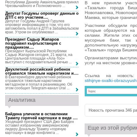
Республики Данияр Амангельдиев принял
В нем приняли участи
Чрезвычайного и Полномочного ...
«Тазалык» города Биш
Новопавловка, Новопокро
Депутат Госдумы опроверг данные о
ДТП с его участием...
.
Маевка, которые гранича
Депутат Госдумы Андрей Гурулев
опроверг информацию о том, что его
Участники обсудили пр
автомобиль попал в ДТП в Забайкальском
которые образуются на
крае. Утром он опубликовал ...
селами. Жители этих с
Президент Садыр Жапаров
мусорные баки, так 
поздравил кыргызстанцев с
дополнительную нагрузк
праздником...
.
«Тазалык» города Бишкек
Президент Кыргызской Республики
Садыр Жапаров сегодня, 21 марта, на
Организаторами выступи
Центральной площади «Ала-Тоо»
выступил с поздравительной речью ...
услуг на местном уровне»
Двухлетний российский ребенок
отравился тяжелым наркотиком и...
.
Ссылка на новост
В Екатеринбурге двухлетний ребенок
stihijnye-svalki-obrazuyus
отравился тяжелым наркотиком
метадоном и попал в реанимацию. Об
этом сообщил Telegram-канал Ural ...
Аналитика
Новость прочитана 346 ра
Байдена уличили в оставлении
Трампу горячей картошки в виде ...
.
Уходящий президент США Джо Байден
оставил избранному американскому
Еще из этой рубри
лидеру Дональду Трампу «горячую
картошку» в виде конфликта ...