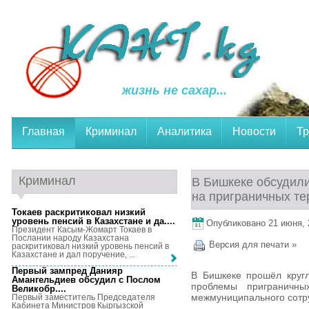
жизнь не сахар...
Главная
Криминал
Аналитика
Новости
Тр
Криминал
В Бишкеке обсудил
на приграничных те
Токаев раскритиковал низкий
уровень пенсий в Казахстане и да...
.
Опубликовано 21 июня, 2
Президент Касым-Жомарт Токаев в
Послании народу Казахстана
Версия для печати »
раскритиковал низкий уровень пенсий в
Казахстане и дал поручение, ...
Первый зампред Данияр
В Бишкеке прошёл кругл
Амангельдиев обсудил с Послом
проблемы приграничны
Великобр...
.
межмуниципального сотр
Первый заместитель Председателя
Кабинета Министров Кыргызской