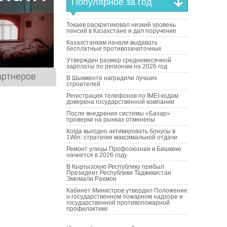
Популярное за год
Токаев раскритиковал низкий уровень
пенсий в Казахстане и дал поручение
Казахстанкам начали выдавать
бесплатные противозачаточные
Утвержден размер среднемесячной
зарплаты по регионам на 2026 год
артнеров
В Шымкенте наградили лучших
строителей
Регистрация телефонов по IMEI-кодам
доверена государственной компании
После внедрения системы «Базар»
проверки на рынках отменены
Когда выгодно активировать бонусы в
1Win: стратегия максимальной отдачи
Ремонт улицы Профсоюзная в Бишкеке
начнется в 2026 году
В Кыргызскую Республику прибыл
Президент Республики Таджикистан
Эмомали Рахмон
Кабинет Министров утвердил Положение
о государственном пожарном надзоре и
государственной противопожарной
профилактике