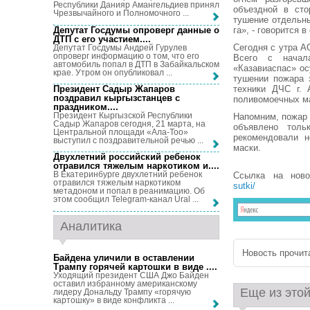
Республики Данияр Амангельдиев принял
объездной в сто
Чрезвычайного и Полномочного ...
тушение отдельны
Депутат Госдумы опроверг данные о
га», - говорится 
ДТП с его участием...
.
Сегодня с утра А
Депутат Госдумы Андрей Гурулев
опроверг информацию о том, что его
Всего с начал
автомобиль попал в ДТП в Забайкальском
«Казавиаспас» ос
крае. Утром он опубликовал ...
тушении пожара 
Президент Садыр Жапаров
техники ДЧС г. 
поздравил кыргызстанцев с
поливомоечных ма
праздником...
.
Президент Кыргызской Республики
Напомним, пожар 
Садыр Жапаров сегодня, 21 марта, на
объявлено толь
Центральной площади «Ала-Тоо»
рекомендовали н
выступил с поздравительной речью ...
маски.
Двухлетний российский ребенок
отравился тяжелым наркотиком и...
.
В Екатеринбурге двухлетний ребенок
Ссылка на нов
отравился тяжелым наркотиком
sutki/
метадоном и попал в реанимацию. Об
этом сообщил Telegram-канал Ural ...
Аналитика
Новость прочита
Байдена уличили в оставлении
Трампу горячей картошки в виде ...
.
Уходящий президент США Джо Байден
оставил избранному американскому
Еще из этой
лидеру Дональду Трампу «горячую
картошку» в виде конфликта ...