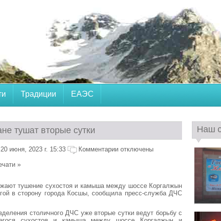
ти
Традиции
ЕАЭС
Наш 
ане тушат вторые сутки
0 июня, 2023 г. 15:33
Комментарии отключены
ечати »
жают тушение сухостоя и камыша между шоссе Коргалжын
огой в сторону города Косшы, сообщила пресс-служба ДЧС
деления столичного ДЧС уже вторые сутки ведут борьбу с
шегося сухостоя и камыша между шоссе Коргалжын и