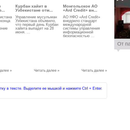
е
Курбан хайит в
Монгольское АО
...
Узбекистане отм...
«Ard Credit» вн...
истана
Управление мусульман
АО НФО «Ard Credit»
 конца
Узбекистана объявило,
внедрило стандарт
что первый день Курбан
международной
ение
хайита выпадет на 28
системы управления
июня. ...
информационной
безопасностью ...
От п
далее »
Читать далее »
Читать далее »
ку в тексте. Выделите ее мышкой и нажмите Ctrl + Enter.