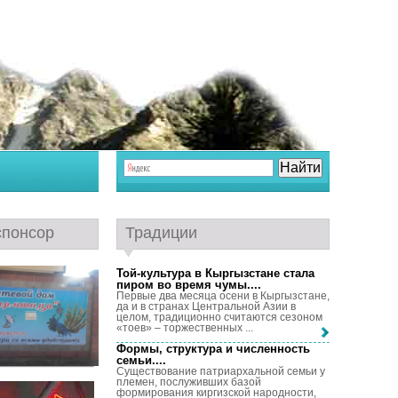
спонсор
Традиции
Той-культура в Кыргызстане стала
пиром во время чумы...
.
Первые два месяца осени в Кыргызстане,
да и в странах Центральной Азии в
целом, традиционно считаются сезоном
«тоев» – торжественных ...
Формы, структура и численность
семьи...
.
Существование патриархальной семьи у
племен, послуживших базой
формирования киргизской народности,