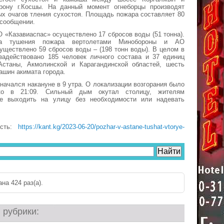
рону г.Косшы. На данный момент огнеборцы производят
х очагов тления сухостоя. Площадь пожара составляет 80
в сообщении.
О «Казавиаспас» осуществлено 17 сбросов воды (51 тонна).
а тушения пожара вертолетами Минобороны и АО
уществлено 59 сбросов воды – (198 тонн воды). В целом в
задействовано 185 человек личного состава и 37 единиц
Астаны, Акмолинской и Карагандинской областей, шесть
шин акимата города.
начался накануне в 9 утра. О локализации возгорания было
ко в 21:09. Сильный дым окутал столицу, жителям
е выходить на улицу без необходимости или надевать
ость:
https://kant.kg/2023-06-20/pozhar-v-astane-tushat-vtorye-
на 424 раз(a).
 рубрики: