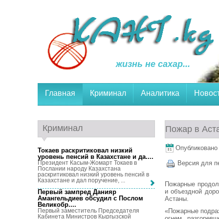
жизнь не сахар...
Главная
Криминал
Аналитика
Новос
Криминал
Пожар в Аст
Опубликовано 2
Токаев раскритиковал низкий
уровень пенсий в Казахстане и да...
.
Президент Касым-Жомарт Токаев в
Версия для п
Послании народу Казахстана
раскритиковал низкий уровень пенсий в
Казахстане и дал поручение, ...
Пожарные продол
и объездной дор
Первый зампред Данияр
Амангельдиев обсудил с Послом
Астаны.
Великобр...
.
«Пожарные подраз
Первый заместитель Председателя
Кабинета Министров Кыргызской
огнем разгорев