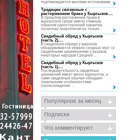
подтверждается многими источниками. ...
Традиции связанные с
расторжением брака у Кыргызов...
.
В прошлом расторжение брака в
кыргызской среде имело главным
образом односторонний характер,
поскольку практически не только ...
Свадебный обряд у Кыргызов
(часть 2)...
.
В свадебном обряде у киргизов
обнаруживается немало сходных черт со
свадебными церемониями у казахов,
некоторых народов Средней ...
Свадебный обряд у Кыргызов
(часть 1)...
.
Последовательность свадебных
церемоний имеет много вариантов, а
сами свадебные обычаи обладают
локальными особенностями
(происхождение ...
Популярное за месяц
Подписка
Что комментируют