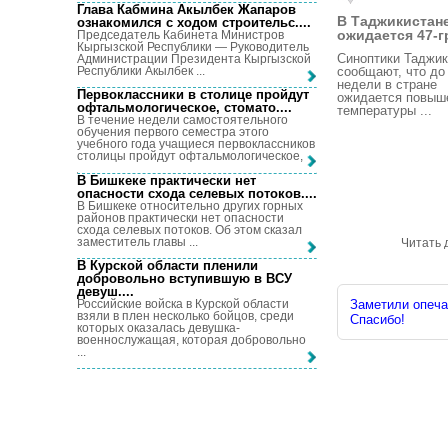
Глава Кабмина Акылбек Жапаров
В Таджикистан
ознакомился с ходом строительс...
.
ожидается 47-гр
Председатель Кабинета Министров
Кыргызской Республики — Руководитель
Синоптики Таджик
Администрации Президента Кыргызской
Республики Акылбек ...
сообщают, что до
недели в стране
Первоклассники в столице пройдут
ожидается повыш
офтальмологическое, стомато...
.
температуры ...
В течение недели самостоятельного
обучения первого семестра этого
учебного года учащиеся первоклассников
столицы пройдут офтальмологическое, ...
В Бишкеке практически нет
опасности схода селевых потоков...
.
В Бишкеке относительно других горных
районов практически нет опасности
схода селевых потоков. Об этом сказал
заместитель главы ...
Читать 
В Курской области пленили
добровольно вступившую в ВСУ
девуш...
.
Российские войска в Курской области
Заметили опечат
взяли в плен несколько бойцов, среди
Спасибо!
которых оказалась девушка-
военнослужащая, которая добровольно
...